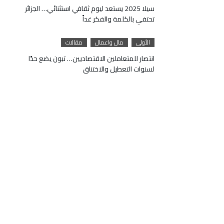
سيلا 2025 يستعد ليوم ثقافي استثنائي… الجزائر
تحتفي بالكلمة والفكر غداً
الأولى
مال واعمال
مقالات
انتصار للمتعاملين الاقتصاديين… تبون يضع حدًا
لسنوات التعطيل والاختناق