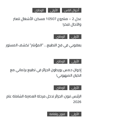
أحوال الناس
الأولى
الوطني
عدل 2 – مشروع 10507 مسكن: الأشغال تتعثر
والآجال تتبخر!
الأولى
الوطني
يعقوبي في فخ التطبيع… “المؤشر” تكشف المستور
الأولى
الوطني
إخوان حمس يورطون الجزائر في تطبيع برلماني مع
الكيان الصهيوني!
الأولى
الوطني
الرئيس تبون: الجزائر تدخل مرحلة العصرنة الشاملة عام
2026
الأولى
فنون وثقافة