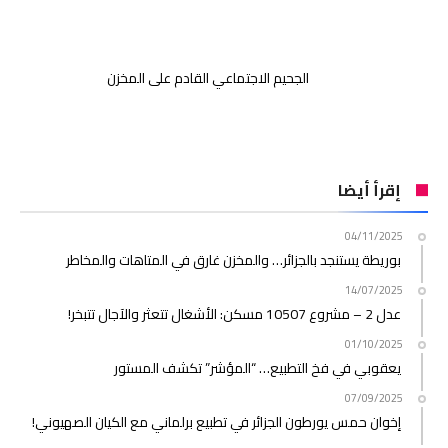
الجحيم الاجتماعي القادم على المخزن
إقرأ أيضا
04/11/2025
بوريطة يستنجد بالجزائر… والمخزن غارق في المتاهات والمخاطر
14/07/2025
عدل 2 – مشروع 10507 مسكن: الأشغال تتعثر والآجال تتبخر!
01/10/2025
يعقوبي في فخ التطبيع… “المؤشر” تكشف المستور
07/09/2025
إخوان حمس يورطون الجزائر في تطبيع برلماني مع الكيان الصهيوني!