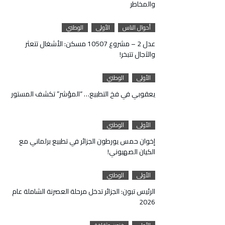
والمخاطر
أحوال الناس
الأولى
الوطني
عدل 2 – مشروع 10507 مسكن: الأشغال تتعثر
والآجال تتبخر!
الأولى
الوطني
يعقوبي في فخ التطبيع… “المؤشر” تكشف المستور
الأولى
الوطني
إخوان حمس يورطون الجزائر في تطبيع برلماني مع
الكيان الصهيوني!
الأولى
الوطني
الرئيس تبون: الجزائر تدخل مرحلة العصرنة الشاملة عام
2026