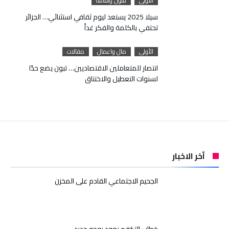
الأولى
فنون وثقافة
سيلا 2025 يستعد ليوم ثقافي استثنائي… الجزائر
تحتفي بالكلمة والفكر غداً
الأولى
مال واعمال
مقالات
انتصار للمتعاملين الاقتصاديين… تبون يضع حدًا
لسنوات التعطيل والاختناق
آخر الاخبار
الجحيم الاجتماعي القادم على المخزن
خطاب التكفير يعود بوجه جديد