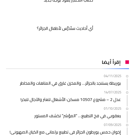
أي أحاديث ستُدرَّس لأطفال الجزائر؟
إقرأ أيضا
04/11/2025
بوريطة يستنجد بالجزائر… والمخزن غارق في المتاهات والمخاطر
14/07/2025
عدل 2 – مشروع 10507 مسكن: الأشغال تتعثر والآجال تتبخر!
01/10/2025
يعقوبي في فخ التطبيع… “المؤشر” تكشف المستور
07/09/2025
إخوان حمس يورطون الجزائر في تطبيع برلماني مع الكيان الصهيوني!