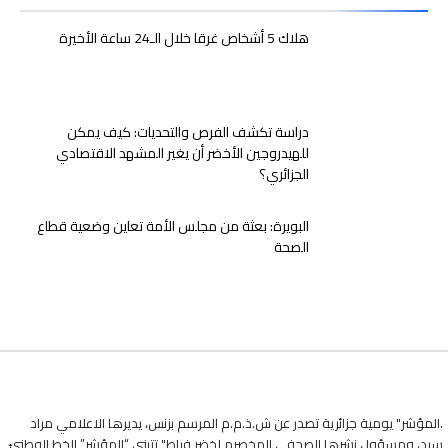
هلاك 5 أشخاص غرقا خلال الـ24 ساعة الأخيرة
دراسة تكشف الفرص والتحديات: كيف يمكن
للهيدروجين الأخضر أن يغير المشهد الاقتصادي
الجزائري؟
البويرة: بعثة من مجلس الأمة تعاين وضعية قطاع
الصحة
.المؤشر" يومية جزائرية تصدر عن ش.ذ.م.م المرسم بزنس، يديرها الاعلامي مراد
سيد، ومسؤول نشرها الصحفي المخصرم لخضر فراط" تتبنى “المؤشر” الخط الوطنيّ