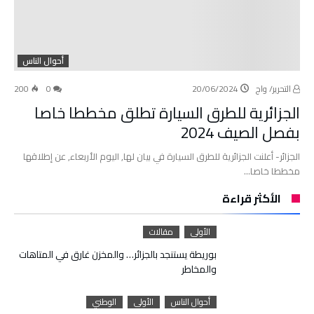
أحوال الناس
التحرير/ واج
20/06/2024
0
200
الجزائرية للطرق السيارة تطلق مخططا خاصا
بفصل الصيف 2024
الجزائر- أعلنت الجزائرية للطرق السيارة في بيان لها, اليوم الأربعاء, عن إطلاقها
مخططا خاصا…
الأكثر قراءة
الأولى
مقالات
بوريطة يستنجد بالجزائر… والمخزن غارق في المتاهات
والمخاطر
أحوال الناس
الأولى
الوطني