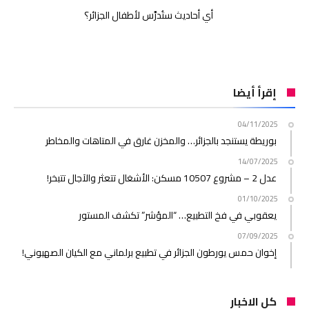
أي أحاديث ستُدرَّس لأطفال الجزائر؟
إقرأ أيضا
04/11/2025
بوريطة يستنجد بالجزائر… والمخزن غارق في المتاهات والمخاطر
14/07/2025
عدل 2 – مشروع 10507 مسكن: الأشغال تتعثر والآجال تتبخر!
01/10/2025
يعقوبي في فخ التطبيع… “المؤشر” تكشف المستور
07/09/2025
إخوان حمس يورطون الجزائر في تطبيع برلماني مع الكيان الصهيوني!
كل الاخبار