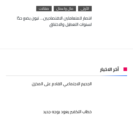
الأولى
مال واعمال
مقالات
انتصار للمتعاملين الاقتصاديين… تبون يضع حدًا
لسنوات التعطيل والاختناق
آخر الاخبار
الجحيم الاجتماعي القادم على المخزن
خطاب التكفير يعود بوجه جديد