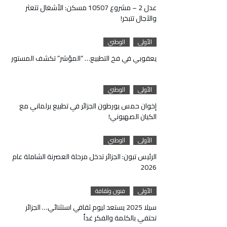
عدل 2 – مشروع 10507 مسكن: الأشغال تتعثر
والآجال تتبخر!
الأولى
الوطني
يعقوبي في فخ التطبيع… “المؤشر” تكشف المستور
الأولى
الوطني
إخوان حمس يورطون الجزائر في تطبيع برلماني مع
الكيان الصهيوني!
الأولى
الوطني
الرئيس تبون: الجزائر تدخل مرحلة العصرنة الشاملة عام
2026
الأولى
فنون وثقافة
سيلا 2025 يستعد ليوم ثقافي استثنائي… الجزائر
تحتفي بالكلمة والفكر غداً