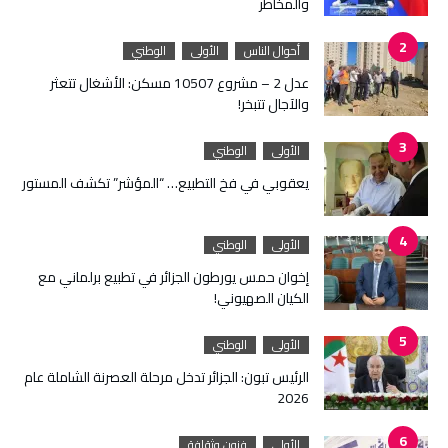
والمخاطر
أحوال الناس
الأولى
الوطني
عدل 2 – مشروع 10507 مسكن: الأشغال تتعثر
والآجال تتبخر!
الأولى
الوطني
يعقوبي في فخ التطبيع… “المؤشر” تكشف المستور
الأولى
الوطني
إخوان حمس يورطون الجزائر في تطبيع برلماني مع
الكيان الصهيوني!
الأولى
الوطني
الرئيس تبون: الجزائر تدخل مرحلة العصرنة الشاملة عام
2026
الأولى
فنون وثقافة