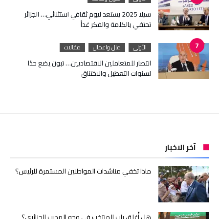
سيلا 2025 يستعد ليوم ثقافي استثنائي… الجزائر
تحتفي بالكلمة والفكر غداً
الأولى
مال واعمال
مقالات
انتصار للمتعاملين الاقتصاديين… تبون يضع حدًا
لسنوات التعطيل والاختناق
آخر الاخبار
ماذا تخفي مناشدات المواطنين المستمرة للرئيس؟
هل أُغلق باب المنتخب في وجه المدرب الجزائري؟