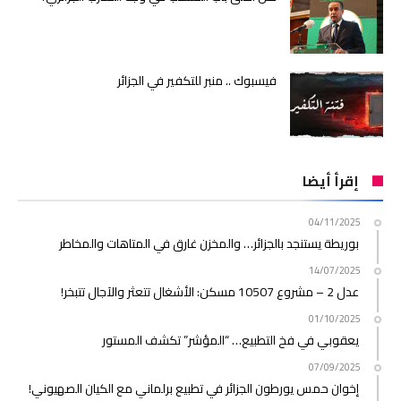
فيسبوك .. منبر للتكفير في الجزائر
إقرأ أيضا
04/11/2025
بوريطة يستنجد بالجزائر… والمخزن غارق في المتاهات والمخاطر
14/07/2025
عدل 2 – مشروع 10507 مسكن: الأشغال تتعثر والآجال تتبخر!
01/10/2025
يعقوبي في فخ التطبيع… “المؤشر” تكشف المستور
07/09/2025
إخوان حمس يورطون الجزائر في تطبيع برلماني مع الكيان الصهيوني!