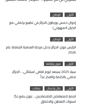
الأولى
الوطني
إخوان حمس يورطون الجزائر في تطبيع برلماني مع
الكيان الصهيوني!
الأولى
الوطني
الرئيس تبون: الجزائر تدخل مرحلة العصرنة الشاملة عام
2026
الأولى
فنون وثقافة
سيلا 2025 يستعد ليوم ثقافي استثنائي… الجزائر
تحتفي بالكلمة والفكر غداً
الأولى
مال واعمال
مقالات
انتصار للمتعاملين الاقتصاديين… تبون يضع حدًا
لسنوات التعطيل والاختناق