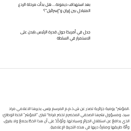
بعد استهداف ديمونة… هل بدأت مرحلة الردع
المتبادل بين إيران و”إسرائيل”؟
جدل في أمريكا حول قدرة الرئيس بايدن على
الاستمرار في السلطة
.المؤشر" يومية جزائرية تصدر عن ش.ذ.م.م المرسم بزنس، يديرها الاعلامي مراد
سيد، ومسؤول نشرها الصحفي المخصرم لخضر فراط" تتبنى “المؤشر” الخط الوطنيّ
الذي يدافعُ عن استقلالِ الجزائرِ وسيادتها. وتُؤكّدُ على أن هذا الخطّ يجمعُ ولا يفرق،
وأنّهُ طريقها ومنارةُ دربها في هذه التجربةِ الإعلاميةِ.