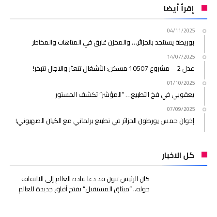
إقرأ أيضا
04/11/2025
بوريطة يستنجد بالجزائر… والمخزن غارق في المتاهات والمخاطر
14/07/2025
عدل 2 – مشروع 10507 مسكن: الأشغال تتعثر والآجال تتبخر!
01/10/2025
يعقوبي في فخ التطبيع… “المؤشر” تكشف المستور
07/09/2025
إخوان حمس يورطون الجزائر في تطبيع برلماني مع الكيان الصهيوني!
كل الاخبار
كان الرئيس تبون قد دعا قادة العالم إلى الالتفاف
حوله.. “ميثاق المستقبل” يفتح آفاق جديدة للعالم