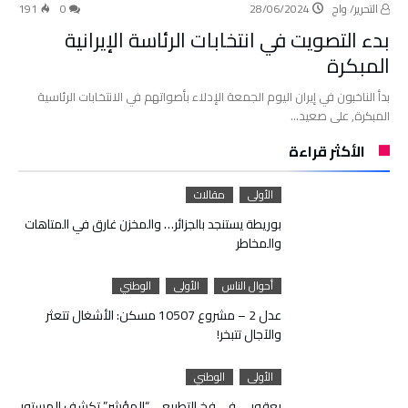
التحرير/ واج
28/06/2024
0
191
بدء التصويت في انتخابات الرئاسة الإيرانية
المبكرة
بدأ الناخبون في إيران اليوم الجمعة الإدلاء بأصواتهم في الانتخابات الرئاسية
المبكرة, على صعيد…
الأكثر قراءة
الأولى
مقالات
بوريطة يستنجد بالجزائر… والمخزن غارق في المتاهات
والمخاطر
أحوال الناس
الأولى
الوطني
عدل 2 – مشروع 10507 مسكن: الأشغال تتعثر
والآجال تتبخر!
الأولى
الوطني
يعقوبي في فخ التطبيع… “المؤشر” تكشف المستور