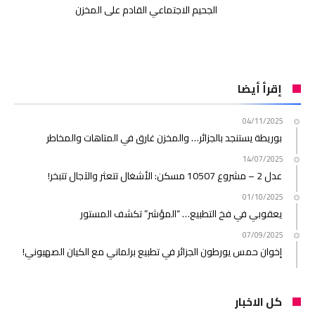
الجحيم الاجتماعي القادم على المخزن
إقرأ أيضا
04/11/2025
بوريطة يستنجد بالجزائر… والمخزن غارق في المتاهات والمخاطر
14/07/2025
عدل 2 – مشروع 10507 مسكن: الأشغال تتعثر والآجال تتبخر!
01/10/2025
يعقوبي في فخ التطبيع… “المؤشر” تكشف المستور
07/09/2025
إخوان حمس يورطون الجزائر في تطبيع برلماني مع الكيان الصهيوني!
كل الاخبار