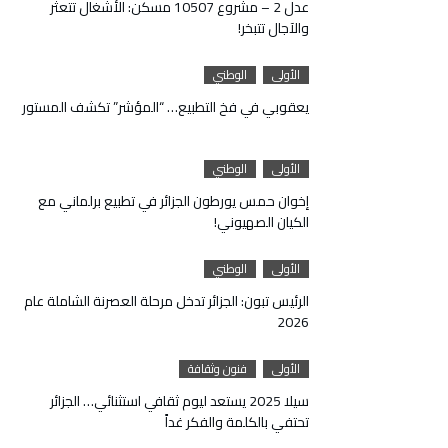
عدل 2 – مشروع 10507 مسكن: الأشغال تتعثر
والآجال تتبخر!
الأولى
الوطني
يعقوبي في فخ التطبيع… “المؤشر” تكشف المستور
الأولى
الوطني
إخوان حمس يورطون الجزائر في تطبيع برلماني مع
الكيان الصهيوني!
الأولى
الوطني
الرئيس تبون: الجزائر تدخل مرحلة العصرنة الشاملة عام
2026
الأولى
فنون وثقافة
سيلا 2025 يستعد ليوم ثقافي استثنائي… الجزائر
تحتفي بالكلمة والفكر غداً