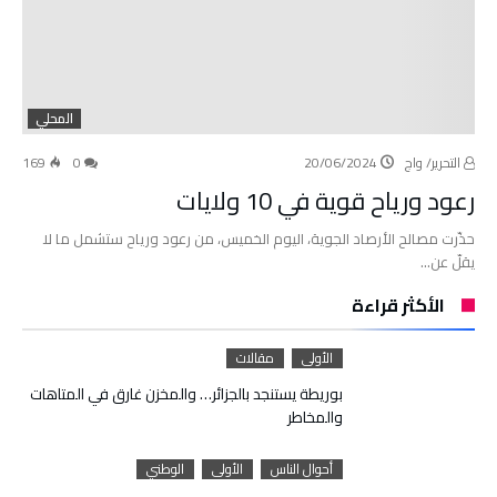
المحلي
التحرير/ واج
20/06/2024
0
169
رعود ورياح قوية في 10 ولايات
حذّرت مصالح الأرصاد الجوية، اليوم الخميس، من رعود ورياح ستشمل ما لا
يقلّ عن…
الأكثر قراءة
الأولى
مقالات
بوريطة يستنجد بالجزائر… والمخزن غارق في المتاهات
والمخاطر
أحوال الناس
الأولى
الوطني