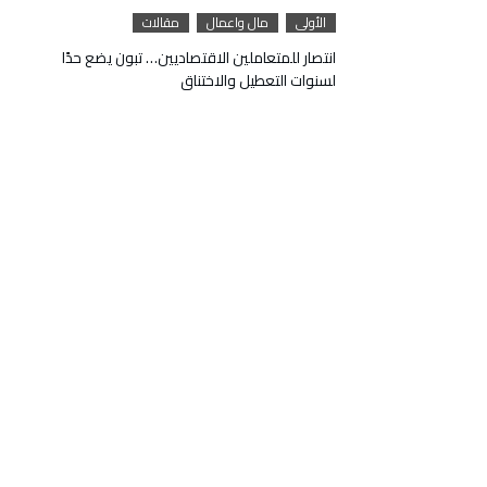
الأولى
مال واعمال
مقالات
انتصار للمتعاملين الاقتصاديين… تبون يضع حدًا
لسنوات التعطيل والاختناق