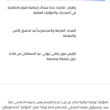
وهران : تفكيك عدة شبكات إجرامية تقوم بالمتاجرة
في المخدرات والمؤثرات العقلية
البليدة : الشرطة والمجتمع يداً بيد لتحقيق الأمن
والسلامة
الرئيس تبون يتلقى تهاني عيد الاستقلال من قادة
دول شقيقة وصديقة
.المؤشر" يومية جزائرية تصدر عن ش.ذ.م.م المرسم بزنس، يديرها الاعلامي مراد
سيد، ومسؤول نشرها الصحفي المخصرم لخضر فراط" تتبنى “المؤشر” الخط الوطنيّ