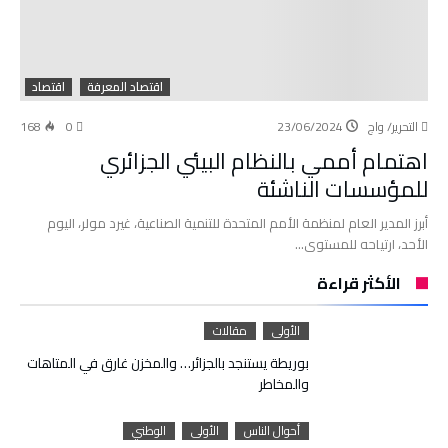
اقتصاد المعرفة
اقتصاد
التحرير/ واج
23/06/2024
0
168
اهتمام أممي بالنظام البيئي الجزائري
للمؤسسات الناشئة
أبرز المدير العام لمنظمة الأمم المتحدة للتنمية الصناعية، غيرد مولر، اليوم
الأحد، ارتياحه للمستوى…
الأكثر قراءة
الأولى
مقالات
بوريطة يستنجد بالجزائر… والمخزن غارق في المتاهات
والمخاطر
أحوال الناس
الأولى
الوطني