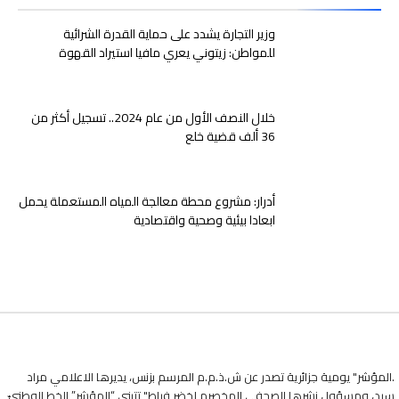
وزير التجارة يشدد على حماية القدرة الشرائية
للمواطن: زيتوني يعري مافيا استيراد القهوة
خلال النصف الأول من عام 2024.. تسجيل أكثر من
36 ألف قضية خلع
أدرار: مشروع محطة معالجة المياه المستعملة يحمل
ابعادا بيئية وصحية واقتصادية
.المؤشر" يومية جزائرية تصدر عن ش.ذ.م.م المرسم بزنس، يديرها الاعلامي مراد
سيد، ومسؤول نشرها الصحفي المخصرم لخضر فراط" تتبنى “المؤشر” الخط الوطنيّ