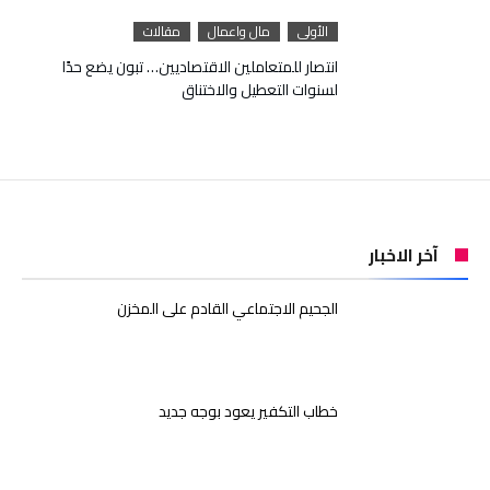
الأولى
مال واعمال
مقالات
انتصار للمتعاملين الاقتصاديين… تبون يضع حدًا
لسنوات التعطيل والاختناق
آخر الاخبار
الجحيم الاجتماعي القادم على المخزن
خطاب التكفير يعود بوجه جديد