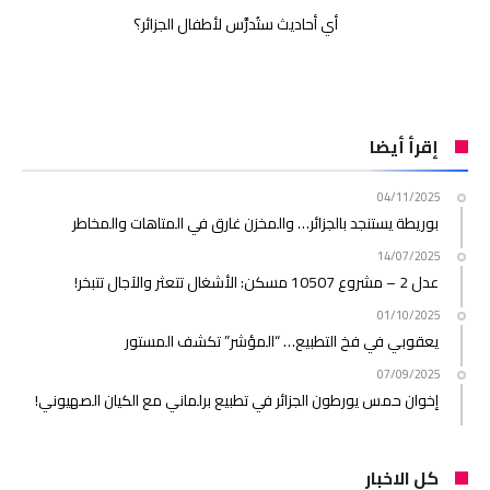
أي أحاديث ستُدرَّس لأطفال الجزائر؟
إقرأ أيضا
04/11/2025
بوريطة يستنجد بالجزائر… والمخزن غارق في المتاهات والمخاطر
14/07/2025
عدل 2 – مشروع 10507 مسكن: الأشغال تتعثر والآجال تتبخر!
01/10/2025
يعقوبي في فخ التطبيع… “المؤشر” تكشف المستور
07/09/2025
إخوان حمس يورطون الجزائر في تطبيع برلماني مع الكيان الصهيوني!
كل الاخبار