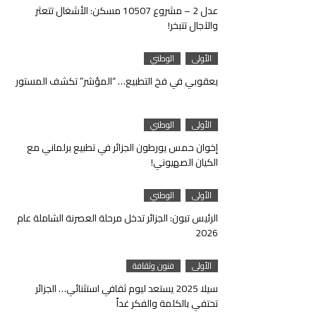
عدل 2 – مشروع 10507 مسكن: الأشغال تتعثر
والآجال تتبخر!
الأولى
الوطني
يعقوبي في فخ التطبيع… “المؤشر” تكشف المستور
الأولى
الوطني
إخوان حمس يورطون الجزائر في تطبيع برلماني مع
الكيان الصهيوني!
الأولى
الوطني
الرئيس تبون: الجزائر تدخل مرحلة العصرنة الشاملة عام
2026
الأولى
فنون وثقافة
سيلا 2025 يستعد ليوم ثقافي استثنائي… الجزائر
تحتفي بالكلمة والفكر غداً