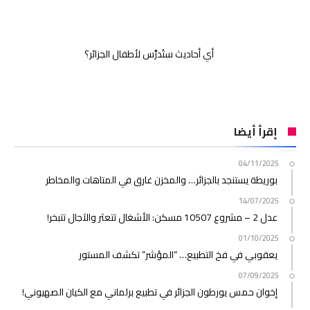
أي أحاديث ستُدرَّس لأطفال الجزائر؟
إقرأ أيضا
04/11/2025
بوريطة يستنجد بالجزائر… والمخزن غارق في المتاهات والمخاطر
14/07/2025
عدل 2 – مشروع 10507 مسكن: الأشغال تتعثر والآجال تتبخر!
01/10/2025
يعقوبي في فخ التطبيع… “المؤشر” تكشف المستور
07/09/2025
إخوان حمس يورطون الجزائر في تطبيع برلماني مع الكيان الصهيوني!