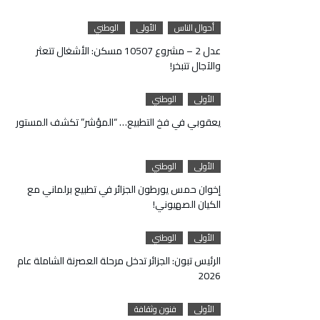
أحوال الناس
الأولى
الوطني
عدل 2 – مشروع 10507 مسكن: الأشغال تتعثر
والآجال تتبخر!
الأولى
الوطني
يعقوبي في فخ التطبيع… “المؤشر” تكشف المستور
الأولى
الوطني
إخوان حمس يورطون الجزائر في تطبيع برلماني مع
الكيان الصهيوني!
الأولى
الوطني
الرئيس تبون: الجزائر تدخل مرحلة العصرنة الشاملة عام
2026
الأولى
فنون وثقافة