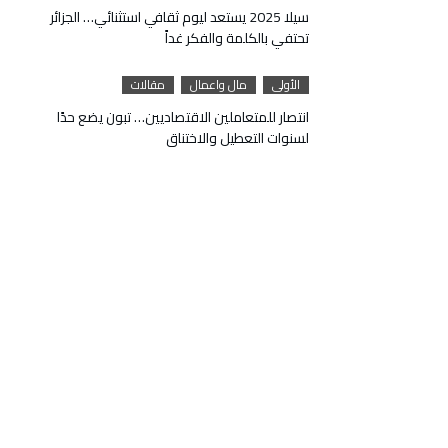
سيلا 2025 يستعد ليوم ثقافي استثنائي… الجزائر
تحتفي بالكلمة والفكر غداً
الأولى
مال واعمال
مقالات
انتصار للمتعاملين الاقتصاديين… تبون يضع حدًا
لسنوات التعطيل والاختناق