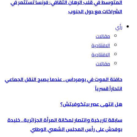
المتوسط في قلب الرهان الثقافي: فرنسا تستثمر في
الشراكات مع دول الجنوب
رأي
مقالات
الافتتاحية
الافتتاحية
مقالات
حافلة الموت في بومرداس.. عندما يصبح النقل الجماعي
انتحاراً قسرياً
هل انتهى عصر بيتكوفيتش؟
سابقة تاريخية وانتصار لمكانة المرأة الجزائرية.. خليدة
بوفدش على رأس المجلس الشعبي الوطني