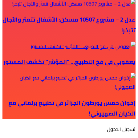
عدل 2 – مشروع 10507 مسكن: الأشغال تتعثر والآجال
تتبخر!
يعقوبي في فخ التطبيع… “المؤشر” تكشف المستور
إخوان حمس يورطون الجزائر في تطبيع برلماني مع
الكيان الصهيوني!
‫تسجيل الدخول‬