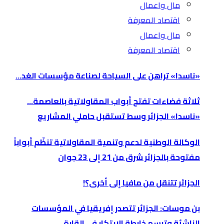
مال واعمال
اقتصاد المعرفة
مال واعمال
اقتصاد المعرفة
«ناسدا» تراهن على السياحة لصناعة مؤسسات الغد…
ثلاثة فضاءات تفتح أبواب المقاولاتية بالعاصمة…
«ناسدا» الجزائر وسط تستقبل حاملي المشاريع
الوكالة الوطنية لدعم وتنمية المقاولاتية تنظّم أبواباً
مفتوحة بالجزائر شرق من 21 إلى 23 جوان
الجزائر تتنقل من مافيا إلى أخرى؟!
بن موسات: الجزائر تتصدر إفريقيا في المؤسسات
الناشئة وترسم خارطة الابتكار في القارة