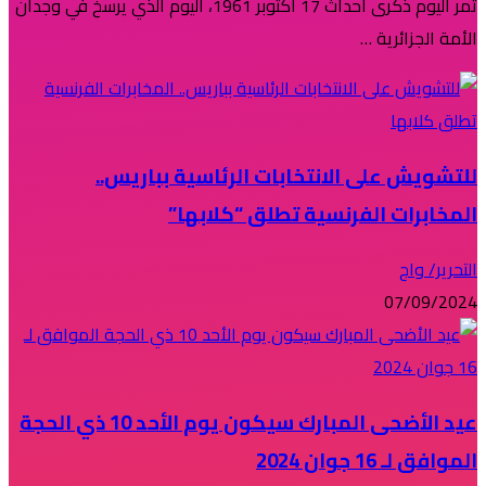
تمر اليوم ذكرى أحداث 17 أكتوبر 1961، اليوم الذي يرسخ في وجدان
الأمة الجزائرية …
للتشويش على الانتخابات الرئاسية بباريس..
المخابرات الفرنسية تطلق “كلابها”
التحرير/ واج
07/09/2024
عيد الأضحى المبارك سيكون يوم الأحد 10 ذي الحجة
الموافق لـ 16 جوان 2024