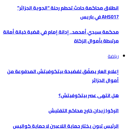
انطلاق محاكمة حادث تحطم رحلة “الجوية الجزائر”
AH5017 في باريس
محكمة سيدي أمحمد.. إدانة إمام في قضية خيانة أمانة
مرتبطة بأموال الزكاة
رياضة
إعلام العار يصفّق لفضيحة بيتكوفيتش المدفوعة من
أموال الجزائر
هل انتهى عصر بيتكوفيتش؟
اتركوا زيدان خارج محاكم التفتيش
الرئيس تبون يختار حماية اللاعبين لا حماية كواليس