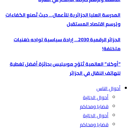
المدرسة العليا الجزائرية للأعمال… حيث تُصنع الكفاءات
ويُرسم اقتصاد المستقبل
الجزائر الرقمية 2030… إرادة سياسية تواجه ذهنيات
متخلفة!
“أوكلا” العالمية تُتوّج موبيليس بجائزة أفضل تغطية
للهاتف النقال في الجزائر
أحوال الناس
أحوال الجالية
قضايا ومحاكم
أحوال الجالية
قضايا ومحاكم