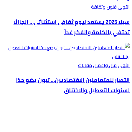
الأولى
فنون وثقافة
سيلا 2025 يستعد ليوم ثقافي استثنائي… الجزائر
تحتفي بالكلمة والفكر غداً
الأولى
مال واعمال
مقالات
انتصار للمتعاملين الاقتصاديين… تبون يضع حدًا
لسنوات التعطيل والاختناق