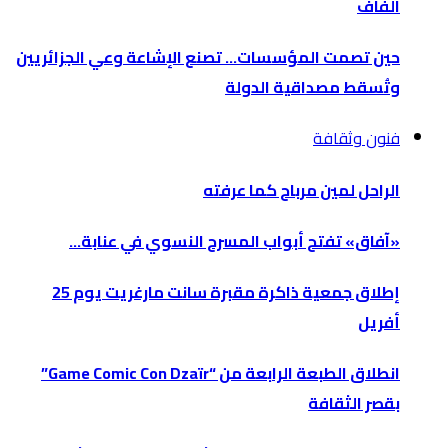
الفاف
حين تصمت المؤسسات… تصنع الإشاعة وعي الجزائريين
وتُسقط مصداقية الدولة
فنون وثقافة
الراحل لمين مرباح كما عرفته
«آفاق» تفتح أبواب المسرح النسوي في عنابة…
إطلاق جمعية ذاكرة مقبرة سانت مارغريت يوم 25
أفريل
انطلاق الطبعة الرابعة من “Game Comic Con Dzaïr”
بقصر الثقافة