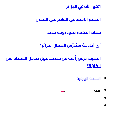
اتقوا الله في الجزائر
الجحيم الاجتماعي القادم على المخزن
خطاب التكفير يعود بوجه جديد
أي أحاديث ستُدرَّس لأطفال الجزائر؟
التطرف يرفع رأسه من جديد… فهل تتدخل السلطة قبل
الكارثة؟
النسخة الورقية