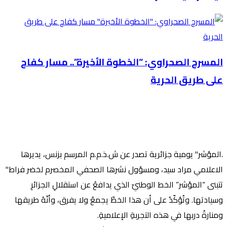
المسرح الصحراوي: “الخطوة الأخيرة”.. مسار كفاح
على طريق الحرية
.المؤشر" يومية جزائرية تصدر عن ش.ذ.م.م المرسم بزنس، يديرها
الاعلامي مراد سيد، ومسؤول نشرها الصحفي المخصرم لخضر فراط"
تتبنى “المؤشر” الخط الوطنيّ الذي يدافعُ عن استقلالِ الجزائرِ
وسيادتها. وتُؤكّدُ على أن هذا الخطّ يجمعُ ولا يفرق، وأنّهُ طريقها
ومنارةُ دربها في هذه التجربةِ الإعلاميةِ.