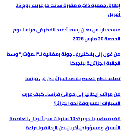
إطلاق جمعية ذاكرة مقبرة سانت مارغريت يوم 25
أفريل
مسجد باريس يعلن رسمياً: عيد الفطر في فرنسا يوم
الجمعة 20 مارس 2026
من غون إلى بلاكنبيرغ.. جولة رمضانية لـ”المؤشر” وسط
الجالية الجزائرية ببلجيكا
تصاعد خطير للعنصرية ضد الجزائريين في فرنسا
من مرائب إيطاليا إلى موانئ فرنسا.. كيف عبرت
السيارات المسروقة نحو الجزائر؟
قضية ملعب الدويرة: 10 سنوات سجناً لوالي العاصمة
الأسبق ومسؤولين آخرين بين الإدانة والبراءة