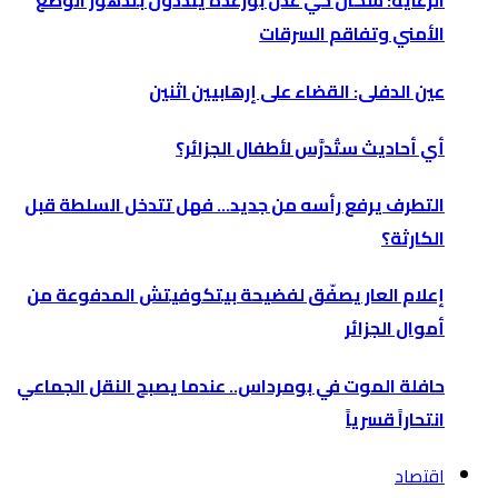
الرغاية: سكان حي عدل بورعدة ينددون بتدهور الوضع
الأمني وتفاقم السرقات
عين الدفلى: القضاء على إرهابيين اثنين
أي أحاديث ستُدرَّس لأطفال الجزائر؟
التطرف يرفع رأسه من جديد… فهل تتدخل السلطة قبل
الكارثة؟
إعلام العار يصفّق لفضيحة بيتكوفيتش المدفوعة من
أموال الجزائر
حافلة الموت في بومرداس.. عندما يصبح النقل الجماعي
انتحاراً قسرياً
اقتصاد