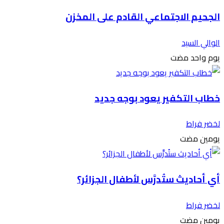
الجحيم الاجتماعي القادم على المخزن
الوالي السيد
‫‫‫‏‫يوم واحد مضت‬
خطاب التكفير يعود بوجه جديد
لخضر فراط
‫‫‫‏‫يومين مضت‬
أي أحاديث ستُدرَّس لأطفال الجزائر؟
لخضر فراط
‫‫‫‏‫يومين مضت‬