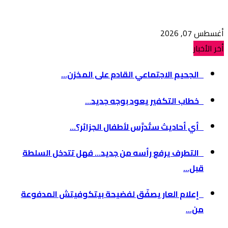
أغسطس 07, 2026
أخر الأخبار
الجحيم الاجتماعي القادم على المخزن...
خطاب التكفير يعود بوجه جديد...
أي أحاديث ستُدرَّس لأطفال الجزائر؟...
التطرف يرفع رأسه من جديد… فهل تتدخل السلطة
قبل...
إعلام العار يصفّق لفضيحة بيتكوفيتش المدفوعة
من...