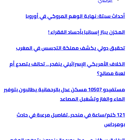
أحداث سبتة: نهاية الوهم المروكي في أوروبا
المخزن يبتز إسبانيا بأجساد الفقراء !
تحقيق دولي يكشف مملكة التجسس في المغرب
الخلاف الأمريكي الإسرائيلي ينفجر… تحالف يتصدع أم
لعبة مصالح؟
مستفيدو 10507 مسكن عدل بالرحمانية يطالبون بتوفير
الماء والغاز وتشغيل المصاعد
121 كلم/ساعة في منحدر..تفاصيل مرعبة في حادث
بومرداس