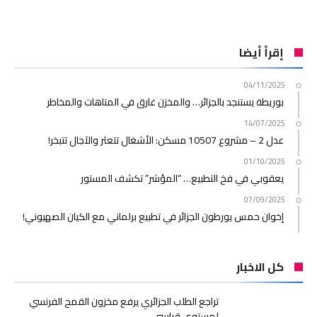
إقرأ أيضا
04/11/2025
بوريطة يستنجد بالجزائر… والمخزن غارق في المتاهات والمخاطر
14/07/2025
عدل 2 – مشروع 10507 مسكن: الأشغال تتعثر والآجال تتبخر!
01/10/2025
يعقوبي في فخ التطبيع… “المؤشر” تكشف المستور
07/09/2025
إخوان حمس يورطون الجزائر في تطبيع برلماني مع الكيان الصهيوني!
كل الاخبار
تراجع الطلب الجزائري يرفع مخزون القمح الفرنسي
لمستوى قياسي