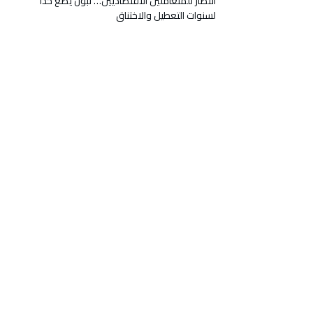
انتصار للمتعاملين الاقتصاديين… تبون يضع حدًا
لسنوات التعطيل والاختناق