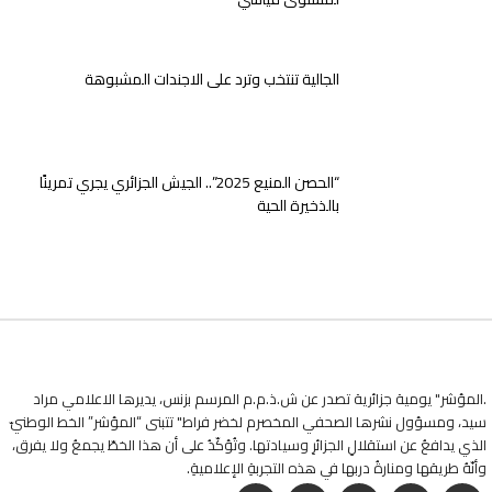
الجالية تنتخب وترد على الاجندات المشبوهة
“الحصن المنيع 2025”.. الجيش الجزائري يجري تمرينًا
بالذخيرة الحية
.المؤشر" يومية جزائرية تصدر عن ش.ذ.م.م المرسم بزنس، يديرها الاعلامي مراد
سيد، ومسؤول نشرها الصحفي المخصرم لخضر فراط" تتبنى “المؤشر” الخط الوطنيّ
الذي يدافعُ عن استقلالِ الجزائرِ وسيادتها. وتُؤكّدُ على أن هذا الخطّ يجمعُ ولا يفرق،
وأنّهُ طريقها ومنارةُ دربها في هذه التجربةِ الإعلاميةِ.