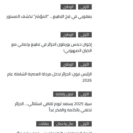
الأولى
الوطني
يعقوبي في فخ التطبيع… “المؤشر” تكشف المستور
الأولى
الوطني
إخوان حمس يورطون الجزائر في تطبيع برلماني مع
الكيان الصهيوني!
الأولى
الوطني
الرئيس تبون: الجزائر تدخل مرحلة العصرنة الشاملة عام
2026
الأولى
فنون وثقافة
سيلا 2025 يستعد ليوم ثقافي استثنائي… الجزائر
تحتفي بالكلمة والفكر غداً
الأولى
مال واعمال
مقالات