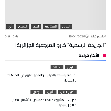
الأولى
الافتتاحية
الحدث
الوطني
رأي
لخضر فراط
18/01/2026
0
0
“الجريدة الرسمية” خارج المرجعية الجزائرية!
الأكثر قراءة
الأولى
مقالات
بوريطة يستنجد بالجزائر… والمخزن غارق في المتاهات
والمخاطر
أحوال الناس
الأولى
الوطني
عدل 2 – مشروع 10507 مسكن: الأشغال تتعثر
والآجال تتبخر!