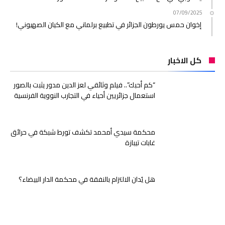
07/09/2025
إخوان حمس يورطون الجزائر في تطبيع برلماني مع الكيان الصهيوني!
كل الاخبار
“كم أحبك”.. فيلم وثائقي لعز الدين مدور يثبت بالصور
استعمال جزائريين أحياء في التجارب النووية الفرنسية
محكمة سيدي أمحمد تكشف تورط شبكة في حرائق
غابات تيبازة
هل يُدان الالتزام بالنفقة في محكمة الدار البيضاء؟