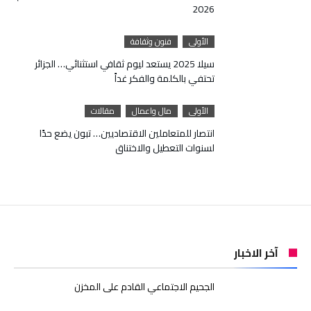
2026
الأولى
فنون وثقافة
سيلا 2025 يستعد ليوم ثقافي استثنائي… الجزائر
تحتفي بالكلمة والفكر غداً
الأولى
مال واعمال
مقالات
انتصار للمتعاملين الاقتصاديين… تبون يضع حدًا
لسنوات التعطيل والاختناق
آخر الاخبار
الجحيم الاجتماعي القادم على المخزن