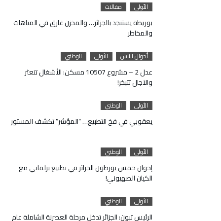
الأولى
مقالات
بوريطة يستنجد بالجزائر… والمخزن غارق في المتاهات
والمخاطر
أحوال الناس
الأولى
الوطني
عدل 2 – مشروع 10507 مسكن: الأشغال تتعثر
والآجال تتبخر!
الأولى
الوطني
يعقوبي في فخ التطبيع… “المؤشر” تكشف المستور
الأولى
الوطني
إخوان حمس يورطون الجزائر في تطبيع برلماني مع
الكيان الصهيوني!
الأولى
الوطني
الرئيس تبون: الجزائر تدخل مرحلة العصرنة الشاملة عام