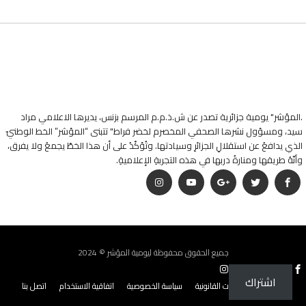
.المؤشر" يومية جزائرية تصدر عن ش.ذ.م.م المرسم بزنس، يديرها الاعلامي مراد
سيد، ومسؤول نشرها الصحفي المخصرم لخضر فراط" تتبنى “المؤشر” الخط الوطنيّ
الذي يدافعُ عن استقلالِ الجزائرِ وسيادتها. وتُؤكّدُ على أن هذا الخطّ يجمعُ ولا يفرق،
وأنّهُ طريقها ومنارةُ دربها في هذه التجربةِ الإعلاميةِ.
جميع الحقوق محفوظة ليومية المؤشر © 2024
اشتراك
من نحن؟
البيانات القانونية
سياسة الخصوصية
اتفاقية الاستخدام
اتصل بنا