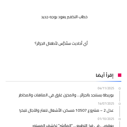
خطاب التكفير يعود بوجه جديد
أي أحاديث ستُدرَّس لأطفال الجزائر؟
إقرأ أيضا
04/11/2025
بوريطة يستنجد بالجزائر… والمخزن غارق في المتاهات والمخاطر
14/07/2025
عدل 2 – مشروع 10507 مسكن: الأشغال تتعثر والآجال تتبخر!
01/10/2025
يعقوبي في فخ التطبيع… “المؤشر” تكشف المستور