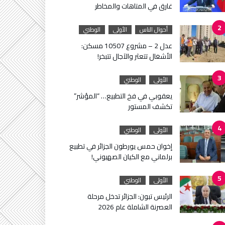
غارق في المتاهات والمخاطر
أحوال الناس
الأولى
الوطني
عدل 2 – مشروع 10507 مسكن:
الأشغال تتعثر والآجال تتبخر!
الأولى
الوطني
يعقوبي في فخ التطبيع… “المؤشر”
تكشف المستور
الأولى
الوطني
إخوان حمس يورطون الجزائر في تطبيع
برلماني مع الكيان الصهيوني!
الأولى
الوطني
الرئيس تبون: الجزائر تدخل مرحلة
العصرنة الشاملة عام 2026