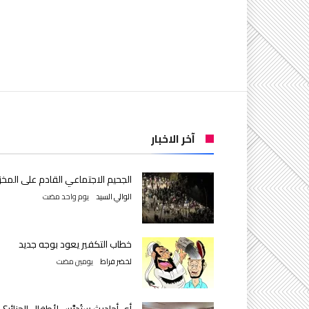
آخر الاخبار
الجحيم الاجتماعي القادم على المخز
الوالي السيد
‫‫‫‏‫يوم واحد مضت‬
خطاب التكفير يعود بوجه جديد
لخضر فراط
‫‫‫‏‫يومين مضت‬