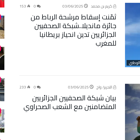
كريم بن محمد
03/06/2025
0
153
ثمّنت إسقاط مرشحة الرباط من
جائزة مانديلا..شبكة الصحفيين
الجزائريين تدين انحياز بريطانيا
للمغرب
الوطني
التحرير/ واج
03/06/2025
0
233
بيان شبكة الصحفيين الجزائريين
المتضامنين مع الشعب الصحراوي