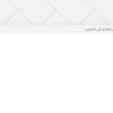
 بوجه جديد...
لأطفال الجزائر؟...
من جديد… فهل تتدخل السلطة قبل...
 لفضيحة بيتكوفيتش المدفوعة من...