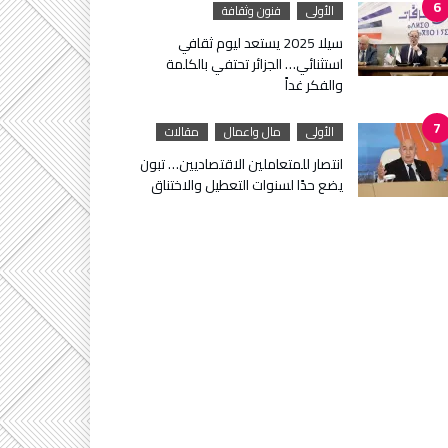
الأولى
فنون وثقافة
سيلا 2025 يستعد ليوم ثقافي
استثنائي… الجزائر تحتفي بالكلمة
والفكر غداً
الأولى
مال واعمال
مقالات
انتصار للمتعاملين الاقتصاديين… تبون
يضع حدًا لسنوات التعطيل والاختناق