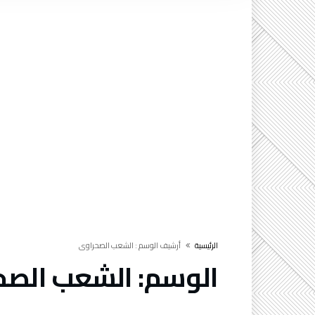
‫الرئيسية‬
‫أرشيف الوسم :‬ الشعب الصحراوي
الوسم:
الشعب الصح