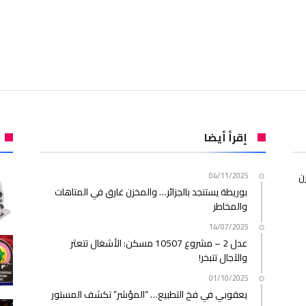
إقرأ أيضا
ن
04/11/2025
بوريطة يستنجد بالجزائر… والمخزن غارق في المتاهات
والمخاطر
14/07/2025
عدل 2 – مشروع 10507 مسكن: الأشغال تتعثر
والآجال تتبخر!
01/10/2025
يعقوبي في فخ التطبيع… “المؤشر” تكشف المستور