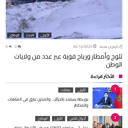
الأولى
الحدث
الوطني
كريم بن محمد
04/12/2025
0
0
ثلوج وأمطار ورياح قوية عبر عدد من ولايات
الوطن
الأكثر قراءة
الأولى
مقالات
بوريطة يستنجد بالجزائر… والمخزن غارق في المتاهات
والمخاطر
أحوال الناس
الأولى
الوطني
عدل 2 – مشروع 10507 مسكن: الأشغال تتعثر