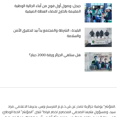
جيجل: وصول أول فوج من أبناء الجالية الوطنية
المقيمة بالخارج لقضاء العطلة الصيفية
البليدة : الشرطة والمجتمع يداً بيد لتحقيق الأمن
والسلامة
هل ستلغي الجزائر ورقة 2000 دينار؟
.المؤشر" يومية جزائرية تصدر عن ش.ذ.م.م المرسم بزنس، يديرها الاعلامي مراد
سيد، ومسؤول نشرها الصحفي المخصرم لخضر فراط" تتبنى “المؤشر” الخط الوطنيّ