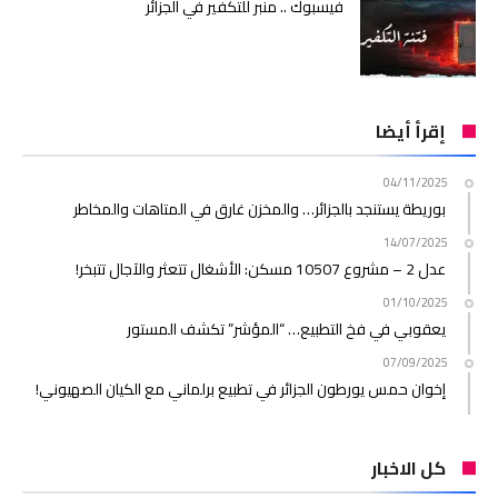
فيسبوك .. منبر للتكفير في الجزائر
إقرأ أيضا
04/11/2025
بوريطة يستنجد بالجزائر… والمخزن غارق في المتاهات والمخاطر
14/07/2025
عدل 2 – مشروع 10507 مسكن: الأشغال تتعثر والآجال تتبخر!
01/10/2025
يعقوبي في فخ التطبيع… “المؤشر” تكشف المستور
07/09/2025
إخوان حمس يورطون الجزائر في تطبيع برلماني مع الكيان الصهيوني!
كل الاخبار