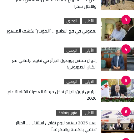
والآجال تتبخر!
الأولى
الوطني
يعقوبي في فخ التطبيع… “المؤشر” تكشف المستور
الأولى
الوطني
إخوان حمس يورطون الجزائر في تطبيع برلماني مع
الكيان الصهيوني!
الأولى
الوطني
الرئيس تبون: الجزائر تدخل مرحلة العصرنة الشاملة عام
2026
الأولى
فنون وثقافة
سيلا 2025 يستعد ليوم ثقافي استثنائي… الجزائر
تحتفي بالكلمة والفكر غداً