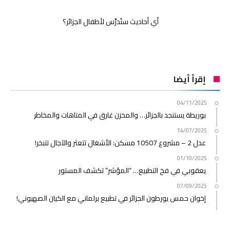
أي أحاديث ستُدرَّس لأطفال الجزائر؟
إقرأ أيضا
04/11/2025
بوريطة يستنجد بالجزائر… والمخزن غارق في المتاهات والمخاطر
14/07/2025
عدل 2 – مشروع 10507 مسكن: الأشغال تتعثر والآجال تتبخر!
01/10/2025
يعقوبي في فخ التطبيع… “المؤشر” تكشف المستور
07/09/2025
إخوان حمس يورطون الجزائر في تطبيع برلماني مع الكيان الصهيوني!