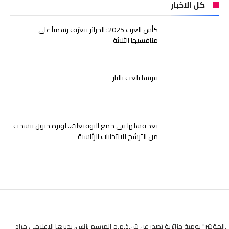
كل الاخبار
كأس العرب 2025: الجزائر تتعرّف رسمياً على
منافسيها الثلاثة
فرنسا تلعب بالنار
بعد فشلها في جمع التوقيعات.. لويزة حنون تنسحب
من الترشح للانتخابات الرئاسية
.المؤشر" يومية جزائرية تصدر عن ش.ذ.م.م المرسم بزنس، يديرها الاعلامي مراد