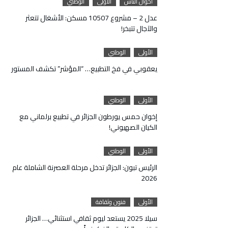
أحوال الناس
الأولى
الوطني
عدل 2 – مشروع 10507 مسكن: الأشغال تتعثر
والآجال تتبخر!
الأولى
الوطني
يعقوبي في فخ التطبيع… “المؤشر” تكشف المستور
الأولى
الوطني
إخوان حمس يورطون الجزائر في تطبيع برلماني مع
الكيان الصهيوني!
الأولى
الوطني
الرئيس تبون: الجزائر تدخل مرحلة العصرنة الشاملة عام
2026
الأولى
فنون وثقافة
سيلا 2025 يستعد ليوم ثقافي استثنائي… الجزائر