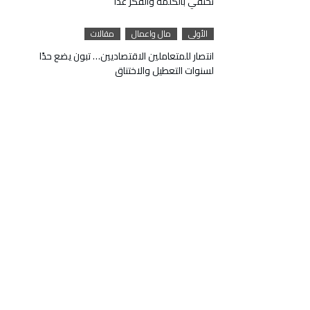
تحتفي بالكلمة والفكر غداً
الأولى
مال واعمال
مقالات
انتصار للمتعاملين الاقتصاديين… تبون يضع حدًا
لسنوات التعطيل والاختناق