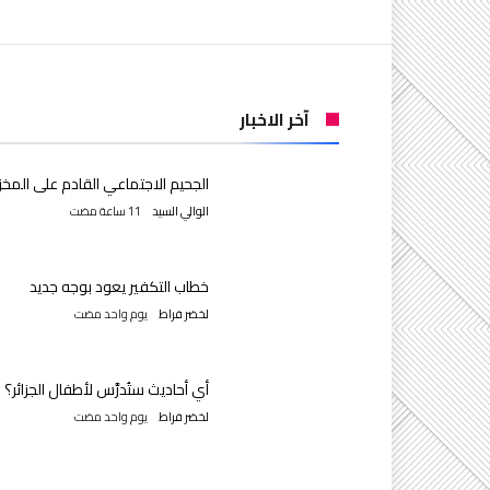
آخر الاخبار
الجحيم الاجتماعي القادم على المخز
الوالي السيد
خطاب التكفير يعود بوجه جديد
لخضر فراط
‫‫‫‏‫يوم واحد مضت‬
أي أحاديث ستُدرَّس لأطفال الجزائر؟
لخضر فراط
‫‫‫‏‫يوم واحد مضت‬