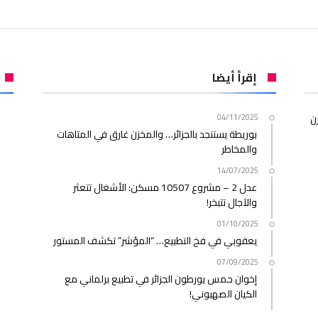
إقرأ أيضا
ن
04/11/2025
بوريطة يستنجد بالجزائر… والمخزن غارق في المتاهات
والمخاطر
14/07/2025
عدل 2 – مشروع 10507 مسكن: الأشغال تتعثر
والآجال تتبخر!
01/10/2025
يعقوبي في فخ التطبيع… “المؤشر” تكشف المستور
07/09/2025
إخوان حمس يورطون الجزائر في تطبيع برلماني مع
الكيان الصهيوني!