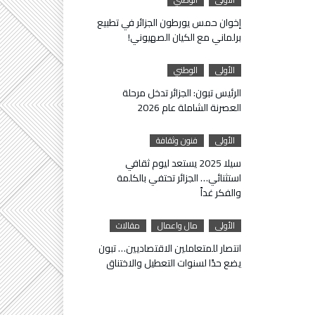
إخوان حمس يورطون الجزائر في تطبيع
برلماني مع الكيان الصهيوني!
الأولى
الوطني
الرئيس تبون: الجزائر تدخل مرحلة
العصرنة الشاملة عام 2026
الأولى
فنون وثقافة
سيلا 2025 يستعد ليوم ثقافي
استثنائي… الجزائر تحتفي بالكلمة
والفكر غداً
الأولى
مال واعمال
مقالات
انتصار للمتعاملين الاقتصاديين… تبون
يضع حدًا لسنوات التعطيل والاختناق