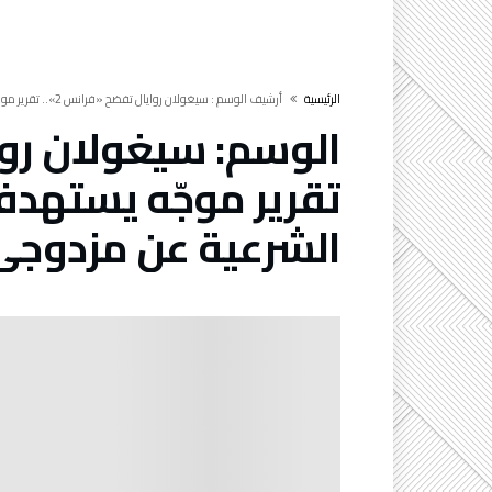
‫الرئيسية‬
‫أرشيف الوسم :‬ سيغولان روايال تفضح «فرانس 2».. تقرير موجّه يستهدف الجزائر ويسعى لنزع الشرعية عن مزدوجي الجنسية
الوسم:
تقرير موجّه يستهدف
الشرعية عن مزدوجي