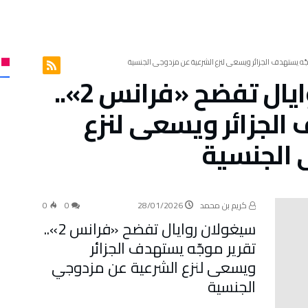
سيغولان روايال تفضح «فرانس 2»..
 الجزائر ويسعى لنزع
 الجنسية
كريم بن محمد
28/01/2026
0
0
سيغولان روايال تفضح «فرانس 2»..
تقرير موجّه يستهدف الجزائر
ويسعى لنزع الشرعية عن مزدوجي
الجنسية