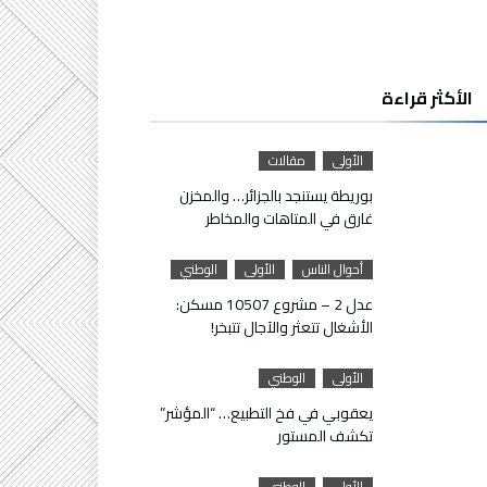
الأكثر قراءة
الأولى
مقالات
بوريطة يستنجد بالجزائر… والمخزن
غارق في المتاهات والمخاطر
أحوال الناس
الأولى
الوطني
عدل 2 – مشروع 10507 مسكن:
الأشغال تتعثر والآجال تتبخر!
الأولى
الوطني
يعقوبي في فخ التطبيع… “المؤشر”
تكشف المستور
الأولى
الوطني