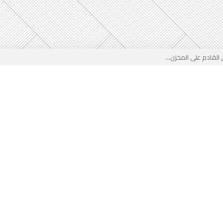
لقادم على المخزن...
 بوجه جديد...
لأطفال الجزائر؟...
من جديد… فهل تتدخل السلطة قبل...
 لفضيحة بيتكوفيتش المدفوعة من...