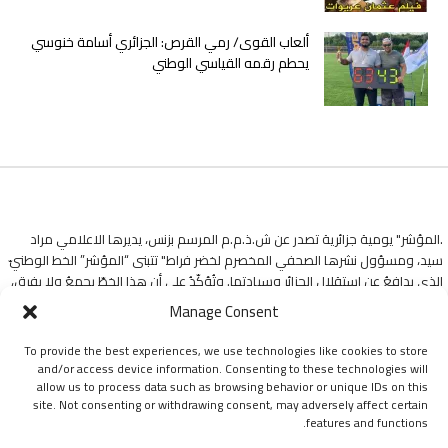
ألعاب القوى/ رمي القرص: الجزائري أسامة خنوسي
يحطم رقمه القياسي الوطني
.المؤشر" يومية جزائرية تصدر عن ش.ذ.م.م المرسم بزنس، يديرها الاعلامي مراد
سيد، ومسؤول نشرها الصحفي المخصرم لخضر فراط" تتبنى “المؤشر” الخط الوطنيّ
الذي يدافعُ عن استقلالِ الجزائرِ وسيادتها. وتُؤكّدُ على أن هذا الخطّ يجمعُ ولا يفرق،
وأنّهُ طريقها ومنارةُ دربها في هذه التجربةِ الإعلاميةِ.
Manage Consent
To provide the best experiences, we use technologies like cookies to store
and/or access device information. Consenting to these technologies will
allow us to process data such as browsing behavior or unique IDs on this
site. Not consenting or withdrawing consent, may adversely affect certain
features and functions.
جميع الحقوق محفوظة ليومية المؤشر © 2024