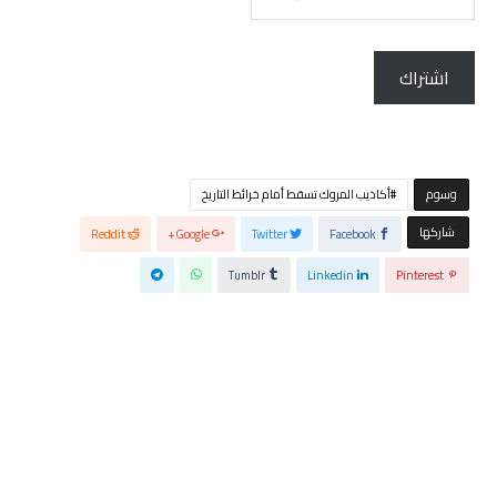
الإلكتروني...
اشتراك
‫‫‫‫وسوم‬
أكاذيب المروك تسقط أمام خرائط التاريخ
‫‫ شاركها‬
Reddit
Google+
Twitter
Facebook
Tumblr
Linkedin
Pinterest