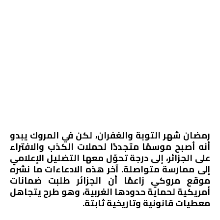
رمضان شهر التوبة والغفران، لكن في المروك يبدو
أنه أصبح موسمًا متجددًا لحملات الكذب والافتراء
على الجزائر، إلى درجة تحوّل معها التضليل الإعلامي
إلى ممارسة متواصلة. آخر هذه الادعاءات ما نشره
موقع مروكي زاعمًا أن الجزائر طلبت ضمانات
أمريكية لحماية حدودها الغربية، وهو طرح يتجاهل
معطيات قانونية وتاريخية ثابتة.