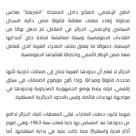
الطرح الإعلامي المتكرر داخل المملكة “الشريفة” يعكس
محاولة إبقاء ملفات مغلقة قانونيًا ضمن دائرة السجال
السياسي والإعلامي. الجزائر، في المقابل، لم تجعل يومًا من
اللقاءات الدبلوماسية وسيلة لمناقشة قضايا خارج أجنداتها
الرسمية، خصوصًا ما يتعلق بملف الصحراء الغربية الذي تتعامل
معه ضمن الإطار الأممي واحترامًا لتقاليدها الدبلوماسية.
الجزائر لا تعتبر أن حدودها الغربية تحتاج إلى ضمانات خارجية لأنها
محددة قانونيًا وميدانيًا. وإذا طُرح موضوع الضمانات في سياق
إقليمي، فإنه يرتبط بوضع الجمهورية الصحراوية وحدودها في
مواجهة تهديدات قائمة، وليس بالحدود الجزائرية المستقرة.
مهما تكررت حملات الافتراء، تبقى المعطيات ثابتة، الجزائر تدافع
عن حدودها عند المساس بها كما فعلت سنة 1963، وهي اليوم
أكثر قدرة واستقرارًا مما كانت عليه في بداية استقلالها. أما