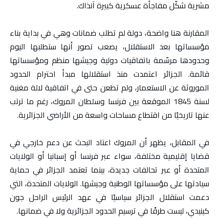
مشرية شكّل مفاجأة عسكرية كبيرة آنذاك.
المقارنة هنا واضحة، دولة لم تطلب ضمانات وهي في بداية بناء
مؤسساتها بعد الاستقلال، يصعب تصور أنها ستطلبها اليوم
وحدودها مرسّمة باتفاقيات دولية وجيشها منظم ومؤسساتها
قائمة. الجزائر اعتمدت منذ استقلالها مبدأ احترام الحدود
الموروثة عن الاستعمار، ولم تطعن حتى في اتفاقية لالة مغنية
لسنة 1845 الموقعة بين فرنسا وسلطان المروك، رغم ما ترتب
عنها تاريخيًا من اقتطاع مساحات واسعة من الأراضي الجزائرية.
في المقابل، يظهر أن المروك اعتاد البحث عن دعم خارجي في
قضايا إقليمية مختلفة، سواء عبر فرنسا أو إسبانيا أو الولايات
المتحدة أو عبر تحالفات جديدة، بينما تعتمد الجزائر في حماية
سيادتها على مؤسساتها الوطنية وجيشها. الولايات المتحدة، التي
دعمت استقلال الجزائر سياسيًا في عهد الرئيس الراحل جون
كينيدي، ليست طرفًا في ترسيم الحدود الجزائرية ولا في ضمانها.