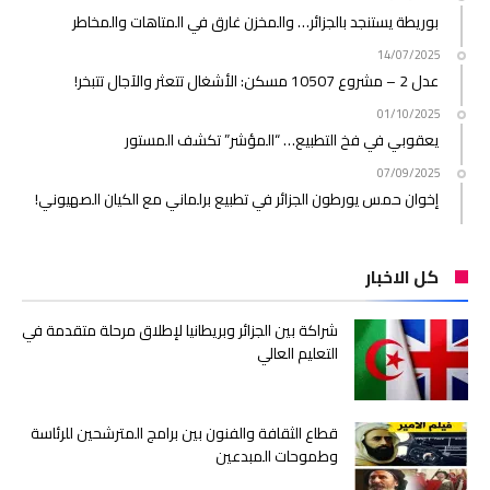
بوريطة يستنجد بالجزائر… والمخزن غارق في المتاهات والمخاطر
14/07/2025
عدل 2 – مشروع 10507 مسكن: الأشغال تتعثر والآجال تتبخر!
01/10/2025
يعقوبي في فخ التطبيع… “المؤشر” تكشف المستور
07/09/2025
إخوان حمس يورطون الجزائر في تطبيع برلماني مع الكيان الصهيوني!
كل الاخبار
شراكة بين الجزائر وبريطانيا لإطلاق مرحلة متقدمة في
التعليم العالي
قطاع الثقافة والفنون بين برامج المترشحين للرئاسة
وطموحات المبدعين