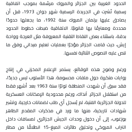
الحدود الغربية بين الجزائر والمروك مرسّمة بموجب اتفاقية
رسمية نُشرت في الجريدة الرسمية شهر جوان 1973، قبل أن
يصادق عليها برلمان المروك سنة 1992، ما يجعلها حدودًا
محددة ومعترفًا بها قانونيًا. الاتفاقية ضبطت خطوط الحدود
بدقة، باستثناء بعض النقاط التقنية المعروفة مثل العرجة وواحة
إيش، حيث قامت الجزائر مؤخرًا بعمليات تعليم ميداني وفق ما
تنص عليه النصوص الثنائية نفسها.
ورغم وضوح هذه الوقائع، يستمر الإعلام المخزني في إنتاج
روايات متكررة حول ملفات محسومة. هذا الأسلوب ليس جديدًا،
فقد سبق أن شهدت المنطقة توترًا سنة 1963 بعد أشهر فقط
من استقلال الجزائر. آنذاك، ورغم محدودية الإمكانات العسكرية
للدولة الجزائرية الفتية، لم يُسجل أي طلب لضمانات خارجية. وتشير
شهادات تاريخية، منها ما ورد في مذكرات المقدم الطاهر
بوزغوب، إلى أن دخول وحدات الجيش الجزائري لمسافات داخل
التراب المروكي وتحليق طائرات الميغ-15 انطلاقًا من مطار