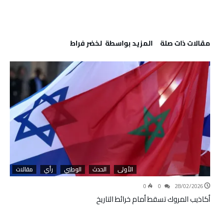
‫مقالات ذات صلة‬
‫‫المزيد بواسطة‬ ‬ لخضر فراط
الأولى
الحدث
الوطني
رأي
مقالات
0
0
28/02/2026
أكاذيب المروك تسقط أمام خرائط التاريخ