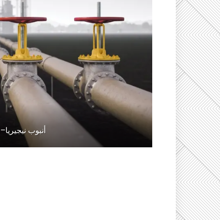
أنبوب نيجيريا–