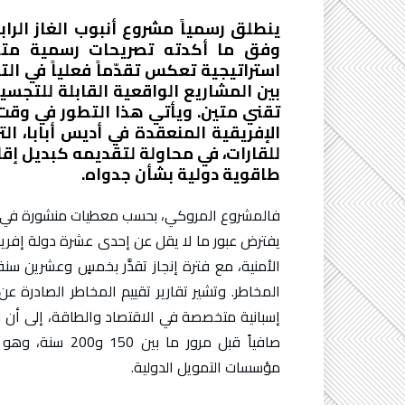
ينطلق رسمياً مشروع أنبوب الغاز الراب
وفق ما أكدته تصريحات رسمية مت
استراتيجية تعكس تقدّماً فعلياً في الت
بين المشاريع الواقعية القابلة للتجسيد
تقني متين. ويأتي هذا التطور في وقت 
الإفريقية المنعقدة في أديس أبابا، الت
للقارات، في محاولة لتقديمه كبديل إقل
طاقوية دولية بشأن جدواه.
فالمشروع المروكي، بحسب معطيات منشورة في درا
يفترض عبور ما لا يقل عن إحدى عشرة دولة إفري
الأمنية، مع فترة إنجاز تقدَّر بخمسٍ وعشرين سن
المخاطر. وتشير تقارير تقييم المخاطر الصادرة 
إسبانية متخصصة في الاقتصاد والطاقة، إلى أن الم
صافياً قبل مرور 
مؤسسات التمويل الدولية.