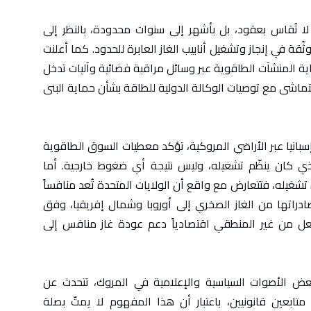
لا تُقاس بعقود، بل بأشهر إلى سنوات محدودة، بالنظر إلى
قة في إنجاز وتشغيل أنابيب الغاز العابرة للحدود. كما أعلنت
اية المنشآت الطاقوية عبر وسائل مراقبة فضائية وآليات تدخل
يتماشى مع توصيات الوكالة الدولية للطاقة بشأن حماية البنى
إسبانيا عبر الأراضي المروكية، تؤكد معطيات السوق الطاقوية
لذي كان ينظّم تشغيله، وليس نتيجة أي ضغوط خارجية. أما
شغيله، فتتعارض مع واقع أن الولايات المتحدة تُعد منافساً
ادراتها من الغاز الصخري إلى أوروبا وشمال إفريقيا، وفق
يجعل من غير المنطقي اقتصادياً دعم عودة غاز منافس إلى
ض الأصوات السياسية والإعلامية في المروك، تتحدث عن
تابعين قانونيين، باعتبار أن هذا المفهوم لا يمتّ بصلة