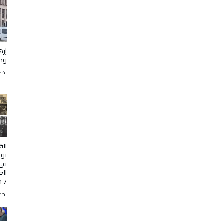
إره
ومت
لخض
الق
ثور
في 
الع
17 أكتوبر
لخض