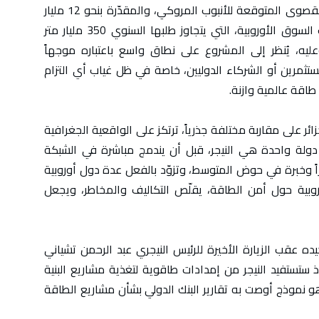
وتضيف المعطيات نفسها أن القدرة التصديرية القصوى المتوقعة للأنبوب المروكي، والمقدّرة بنحو 12 مليار
متر مكعب سنوياً، تظل هامشية مقارنة بحاجيات السوق الأوروبية، التي يتجاوز طلبها السنوي 350 مليار متر
ليه، يُنظر إلى المشروع على نطاق واسع باعتباره موجهاً
ستثمرين أو الشركاء الدوليين، خاصة في ظل غياب أي التزام
اقة عالمية وازنة.
ائر على مقاربة مختلفة جذرياً، ترتكز على الواقعية الجغرافية
 دولة واحدة هي النيجر، قبل أن يندمج مباشرة في الشبكة
قراراً وخبرة في حوض المتوسط، وتزوّد بالفعل عدة دول أوروبية
روبية حول أمن الطاقة، يقلّص التكاليف والمخاطر، ويجعل
يده عقب الزيارة الأخيرة للرئيس النيجري عبد الرحمن تشياني
، إذ ستستفيد النيجر من إمدادات طاقوية لتغذية مشاريع البنية
 وهو نموذج أوصت به تقارير البنك الدولي بشأن مشاريع الطاقة