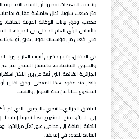
مكعب، وفق بيانات الوكالة الدولية للطاقة. وع
بالأساس للرأي العام الداخلي في المروك، لا للم
مالي مُعلن من مؤسسات تمويل كبرى أو شركات ط
في المقابل، يقوم مشروع أنبوب الغاز نيجيريا–الجز
والجدوى الاقتصادية. فالمسار المقترح يمر عبر
الجزائرية القائمة، التي تُعدّ من بين الأكثر است
بالغاز منذ عقود. هذا المعطى، وفق تقارير أو
المشروع جذاباً من حيث التمويل والتنفيذ.
الاتفاق الجزائري–النيجري–النيجيري، الذي تم تأك
إلى الجزائر، يمنح المشروع بعداً تنموياً إقليمياً
التحتية، إضافة إلى مداخيل عبور تعزّز ميزانيتها،
العابرة للحدود في إفريقيا.