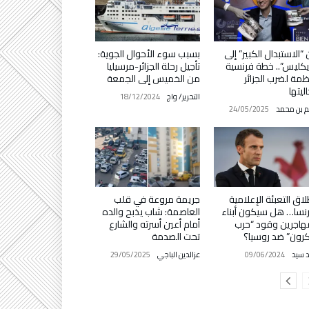
“الاستبدال الكبير” إلى
بسبب سوء الأحوال الجوية:
يكليس”.. خطة فرنسية
تأجيل رحلة الجزائر-مرسيليا
مة لضرب الجزائر
من الخميس إلى الجمعة
ليتها
التحرير/ واج
18/12/2024
م بن محمد
24/05/2025
لاق التعبئة الإعلامية
جريمة مروعة في قلب
نسا… هل سيكون أبناء
العاصمة: شاب يذبح والده
هاجرين وقود “حرب
أمام أعين أسرته والشارع
رون” ضد روسيا؟
تحت الصدمة
د سيد
09/06/2024
عزالدين الباجي
29/05/2025