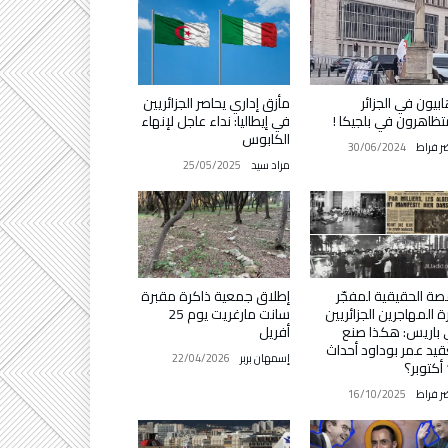
ابيون في الجزائر
مأزق إداري يحاصر الجزائريين
ظاهرون في بلجيكا !
في إيطاليا: نداء عاجل لإنهاء
الكابوس
ر فراط
30/06/2024
مراد سيد
25/05/2025
صة الحقيقية لمفجّر
إطلاق جمعية ذاكرة مقبرة
ة المهاجرين الجزائريين
سانت مارغريت يوم 25
باريس: هكذا صنع
أفريل
قيد عمر بوداود أحداث
إسمهان بربر
22/04/2026
؟
ر فراط
16/10/2025