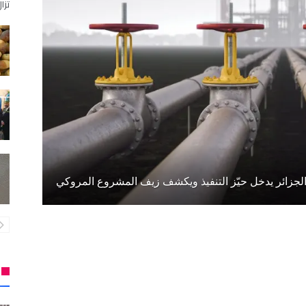
تزا
الجزائر يدخل حيّز التنفيذ ويكشف زيف المشروع المروكي