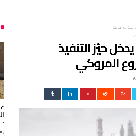
يف المشروع المروكي
17
يدخل حيّز التنفيذ
ع المروكي
ال
عزال