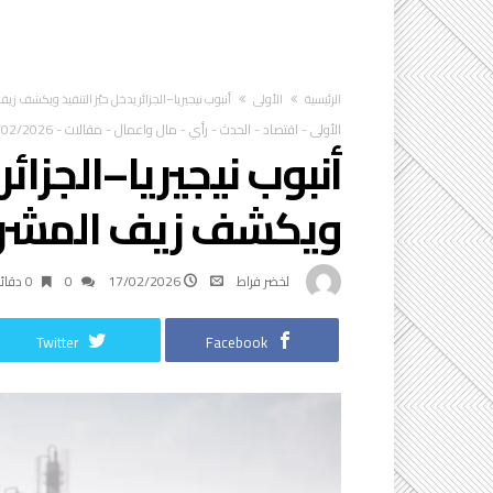
‫الرئيسية‬
الأولى
أنبوب نيجيريا–الجزائر يدخل حيّز التنفيذ ويكشف ز
الأولى
-
اقتصاد
-
الحدث
-
رأي
-
مال واعمال
-
مقالات
-
/02/2026
أنبوب نيجيريا–الجزائر 
ويكشف زيف المشرو
لخضر فراط
17/02/2026
0
0 ‫دقائق‬
Twitter
Facebook