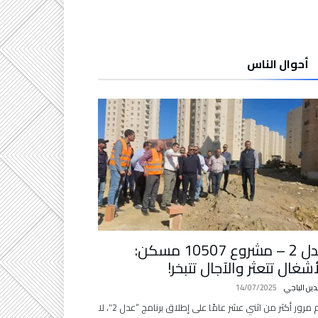
أحوال الناس
عدل 2 – مشروع 10507 مسكن:
أشغال تتعثر والآجال تتبخر!
دين الباجي
14/07/2025
رغم مرور أكثر من اثني عشر عامًا على إطلاق برنامج “عدل 2″، لا