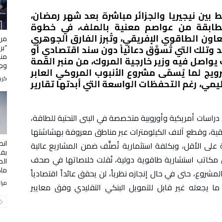
ط بين نيجيريا والجزائر مباشرة بعد شهر رمضان،
طابقة من عواصم معنية بالملف، في خطوة
عاون الطاقوي الإفريقي، وتُبرز الفارق الجوهري
من 
“بر
 وتلك التي تُسوَّق دعائياً دون سند اقتصادي أو
منظ
يواصل فيه وزير خارجية المروك، من منبر القمة
وجا
رويج لما يُسمّى مشروع الأنبوب المروكي العابر
كري
يمي، رغم التحفظات الواسعة التي أبدتها تقارير
سات أمريكية وأوروبية متخصصة في البنى التحتية للطاقة،
قية، وقطع آلاف الكيلومترات عبر مناطق معروفة بهشاشتها
انط
ة على الأقل، وبكلفة استثمارية تُصنَّف ضمن المشاريع عالية
بفر
عن مكاتب استشارية طاقوية دولية، نُقلت خلاصاتها في صحف
الم
ماك
شروع، حتى في حال إنجازه نظرياً، لن يحقق عائداً اقتصادياً
مرا
ما بين 150 و200 سنة، وهو ما يجعله غير قابل للتمويل البنكي التقليدي وفق معايير