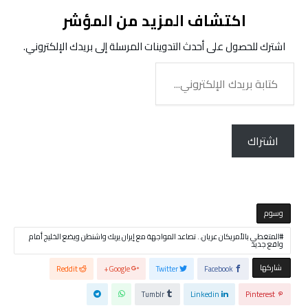
اكتشاف المزيد من المؤشر
اشترك للحصول على أحدث التدوينات المرسلة إلى بريدك الإلكتروني.
كتابة
بريدك
الإلكتروني...
اشتراك
‫‫‫‫وسوم‬
المتغطي بالأمريكان عريان.. تصاعد المواجهة مع إيران يربك واشنطن ويضع الخليج أمام
واقع جديد
‫‫ شاركها‬
Reddit
Google+
Twitter
Facebook
Tumblr
Linkedin
Pinterest