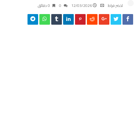
لخضر فراط
12/03/2026
0
0 ‫دقائق‬