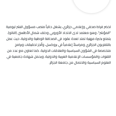
لخضر فراط صحفي وإعلامي جزائري، يشغل حالياً منصب مسؤول النشر ليومية
"المؤشر"، وهو معتمد لدى الاتحاد الأوروبي وحلف شمال الأطلسي (الناتو).
يتمتع بخبرة مهنية تمتد لعدة عقود في الصحافة الوطنية والدولية، حيث عمل
بالتلفزيون الجزائري ومراسلاً إعلامياً في بروكسل، وأنجز تحقيقات وبرامج
متخصصة في الشؤون السياسية والعلاقات الدولية. كما تعاون مع عدد من
القنوات والمؤسسات الإعلامية العربية والدولية، ويحمل شهادة جامعية في
العلوم السياسية والاتصال من جامعة الجزائر.