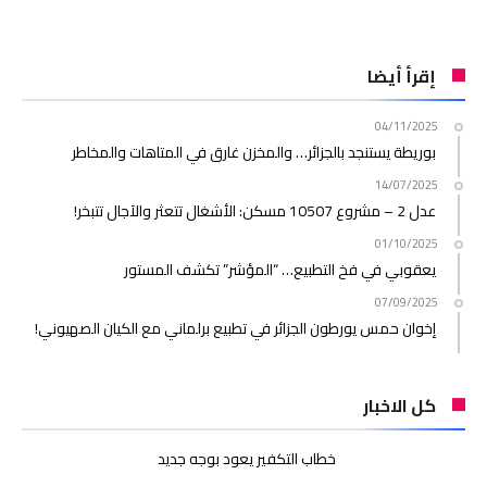
إقرأ أيضا
04/11/2025
بوريطة يستنجد بالجزائر… والمخزن غارق في المتاهات والمخاطر
14/07/2025
عدل 2 – مشروع 10507 مسكن: الأشغال تتعثر والآجال تتبخر!
01/10/2025
يعقوبي في فخ التطبيع… “المؤشر” تكشف المستور
07/09/2025
إخوان حمس يورطون الجزائر في تطبيع برلماني مع الكيان الصهيوني!
كل الاخبار
خطاب التكفير يعود بوجه جديد