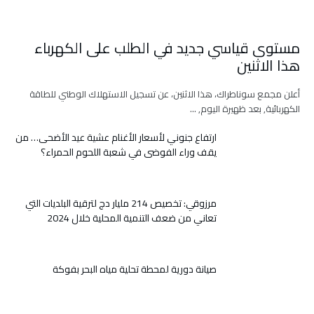
مستوى قياسي جديد في الطلب على الكهرباء
هذا الاثنين
أعلن مجمع سوناطراك، هذا الاثنين، عن تسجيل الاستهلاك الوطني للطاقة
الكهربائية, بعد ظهيرة اليوم, …
ارتفاع جنوني لأسعار الأغنام عشية عيد الأضحى… من
يقف وراء الفوضى في شعبة اللحوم الحمراء؟
مرزوقي: تخصيص 214 مليار دج لترقية البلديات التي
تعاني من ضعف التنمية المحلية خلال 2024
صيانة دورية لمحطة تحلية مياه البحر بفوكة