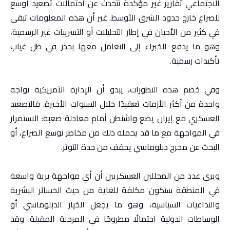
الاجتماعي تقارير غير مؤكدة تتحدث عن احتمالات تصعيد أوسع
للصراع خارج حدود الشرق الأوسط. غير أن هذه المعلومات تبقى
في كثير من الأحيان في إطار التحليلات أو التسريبات غير الرسمية،
وهو ما يدفع الخبراء إلى التعامل معها بحذر في ظل غياب
تأكيدات رسمية.
وفي خضم هذه التطورات، يبدو أن الإدارة الأمريكية تواجه
واحدة من أكثر الأزمات تعقيدًا خلال السنوات الأخيرة. فالتصعيد
العسكري مع إيران يضع واشنطن أمام معادلة صعبة: الاستمرار
في المواجهة مع ما قد يحمله ذلك من مخاطر توسع الصراع، أو
البحث عن مخرج دبلوماسي يخفف من حدة التوتر.
ويرى عدد من المحللين العسكريين أن أي مواجهة برية واسعة
في المنطقة ستكون مكلفة للغاية من حيث الخسائر البشرية
والتداعيات السياسية، وهو ما يجعل الخيار الدبلوماسي أو
الوساطات الدولية احتمالًا مطروحًا في المرحلة المقبلة. وقد