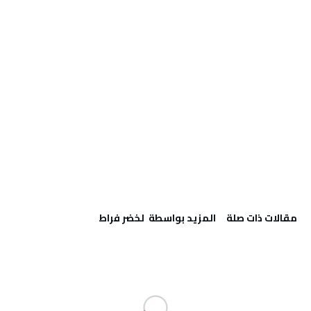
‫مقالات ذات صلة‬
‫‫المزيد بواسطة‬ ‬ لخضر فراط