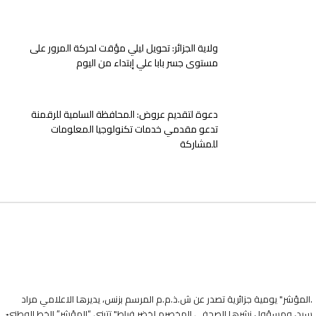
ولاية الجزائر: تحويل ليلي مؤقت لحركة المرور على
مستوى جسر بابا علي إبتداء من اليوم
دعوة لتقديم عروض: المحافظة السامية للرقمنة
تدعو مقدمي خدمات تكنولوجيا المعلومات
للمشاركة
.المؤشر" يومية جزائرية تصدر عن ش.ذ.م.م المرسم بزنس، يديرها الاعلامي مراد
سيد، ومسؤول نشرها الصحفي المخصرم لخضر فراط" تتبنى “المؤشر” الخط الوطنيّ