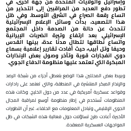
وإسرائيل والولايات المتحدة من جهة أخرى، في
تطور دفع العديد من المراقبين إلى التحذير من
اتساع رقعة الصراع في الشرق الأوسط. وفي ظل
هذا التصعيد، بدأت وسائل الإعلام الإسرائيلية
تتحدث عن حالة من الصدمة داخل المجتمع
الإسرائيلي بعد ارتفاع وتيرة الضربات الإيرانية
واتساع نطاقها لتطال مدنًا عدة، بينها القدس
وحيفا وتل أبيب، حيث أفادت تقارير إعلامية بسماع
دوي انفجارات قوية وتأخر وصول بعض الإنذارات
المبكرة التي تعتمد عليها منظومة الدفاع الجوي.
ويربط بعض المحللين هذا الوضع بتعطل أجزاء من شبكة الرصد
والإنذار المبكر المنتشرة في المنطقة، والتي تعتمد على رادارات
وقواعد عسكرية أمريكية في عدد من دول الخليج. وكانت هذه
المنظومات تُستخدم في إطار منظومة أوسع لمراقبة المجال
الجوي الإقليمي وتبادل المعلومات مع الحلفاء، غير أن التطورات
الأخيرة أعادت طرح تساؤلات حول فعالية هذه الشبكات في ظل
المواجهات العسكرية المعقدة.