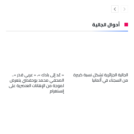
أحوال الجالية
الجالية الجزائرية تشكل نسبة كبيرة
« عُد إلى بلدك »، « عربي قذر »..
من السجناء في ألمانيا
الصحفي محمد بوحفصي يتعرض
لموجة من الإهانات العنصرية على
إنستغرام