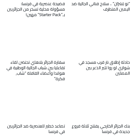
“نو بَسَرَان” .. سلاح فناني الجالية ضد
فضيحة عنصرية في فرنسا:
اليمين المتطرف
مسؤولة محلية تسخر من الجزائريين
بـ”Starter Pack” مهين!
حادثة إطلاق نار قرب مسجد في
سفارة الجزائر بلاهاي تحتضن لقاء
شوازي لو روا تثير الذعر بين
تفاعليا بين شباب الجالية الوطنية في
المصلين
هولندا وأعضاء القافلة “شاب,
فكرة”
بنك الجزائر الخارجي يفتتح ثلاثة فروع
تصاعد خطير للعنصرية ضد الجزائريين
جديدة في فرنسا
في فرنسا