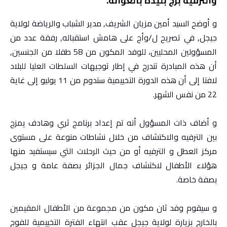
والترفيه برج بليدة بالعوانة.
و أوضح السيد أمين مزيان الشريف, مدير الشباب والرياضة لولاية
جيجل, في تصريح ل/وأج على هامش استقباله, رفقة عدد من
المسؤولين المحليين، للوفد المكون من 58 طفلا من الجنسين,
أن هذه المبادرة تندرج في إطار توجيهات السلطات العليا للبلاد
لافتا إلى أن هذه الدورة التخييمية ستدوم من 11 يوليو إلى غاية
22 من نفس الشهر.
و أضاف ذات المسؤول أنه تم إعداد برنامج ثري وهادف يمزج
بين الترفيه والاكتشاف من خلال نشاطات منوعة على مستوى
مركز العطل و الترفيه أو من حيث الرحلات التي سيستفيد منها
هؤلاء الأطفال لاكتشاف جمال الجزائر بصفة عامة و جيجل
بصفة خاصة.
و سيقوم وفد ثان مكون من مجموعة من الأطفال المقيمين
بالخارج بزيارة لولاية جيجل عقب انتهاء الفترة التخييمية للفوج