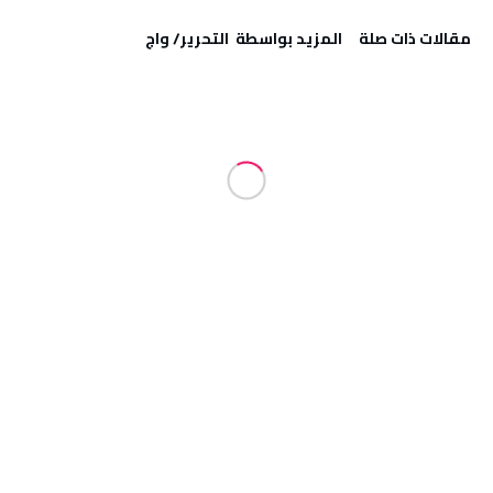
‫مقالات ذات صلة‬
‫‫المزيد بواسطة‬ ‬ التحرير/ واج