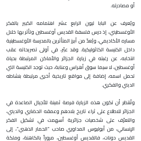
أو مصادرته.
ويُعرف عن البابا ليون الرابع عشر اهتمامه الكبير بالفكر
الأوغسطيني، إذ درس فلسفة القديس أوغسطين وتأثر بها خلال
مساره الأكاديمي، ويُعدّ من أبرز المتأثرين بالمدرسة الأوغسطينية
داخل الكنيسة الكاثوليكية. وقد عبّر، في أولى تصريحاته عقب
انتخابه، عن رغبته في زيارة الجزائر والأماكن المرتبطة بحياة
أوغسطين، لا سيما سوق أهراس وعنابة، حيث توجد الكنيسة التي
تحمل اسمه، إضافة إلى مواقع تاريخية أخرى مرتبطة بنشاطه
الديني والفكري.
وتُنتظر أن تكون هذه الزيارة فرصة ثمينة للأجيال الصاعدة في
الجزائر للاطلاع على ثراء تاريخ بلادهم وعمقه الحضاري والديني،
والتعرّف على شخصيات جزائرية أسهمت في تشكيل الفكر
الإنساني، من أبوليوس المداوري صاحب “الحمار الذهبي”، إلى
القديس دونات، فالقديس أوغسطين، مروراً بالكاهنة، وملكة