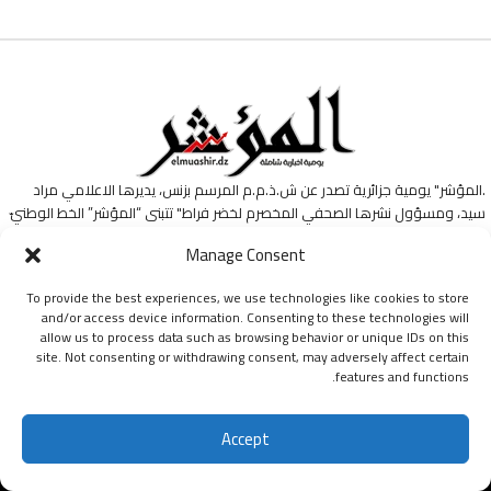
.المؤشر" يومية جزائرية تصدر عن ش.ذ.م.م المرسم بزنس، يديرها الاعلامي مراد
سيد، ومسؤول نشرها الصحفي المخصرم لخضر فراط" تتبنى “المؤشر” الخط الوطنيّ
الذي يدافعُ عن استقلالِ الجزائرِ وسيادتها. وتُؤكّدُ على أن هذا الخطّ يجمعُ ولا يفرق،
Manage Consent
وأنّهُ طريقها ومنارةُ دربها في هذه التجربةِ الإعلاميةِ.
To provide the best experiences, we use technologies like cookies to store
and/or access device information. Consenting to these technologies will
allow us to process data such as browsing behavior or unique IDs on this
site. Not consenting or withdrawing consent, may adversely affect certain
features and functions.
جميع الحقوق محفوظة ليومية المؤشر © 2024
Accept
اشتراك
من نحن؟
البيانات القانونية
سياسة الخصوصية
اتفاقية الاستخدام
اتصل بنا