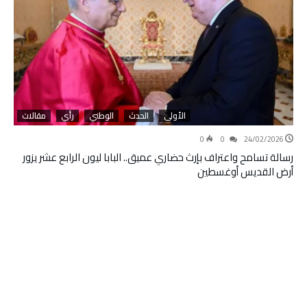
الأولى
الحدث
الوطني
رأي
مقالات
0
0
24/02/2026
رسالة تسامح واعتراف بإرث حضاري عميق.. البابا ليون الرابع عشر يزور
أرض القديس أوغسطين