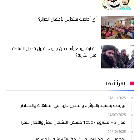
أي أحاديث ستُدرَّس لأطفال الجزائر؟
التطرف يرفع رأسه من جديد… فهل تتدخل السلطة
قبل الكارثة؟
إقرأ أيضا
04/11/2025
بوريطة يستنجد بالجزائر… والمخزن غارق في المتاهات والمخاطر
14/07/2025
عدل 2 – مشروع 10507 مسكن: الأشغال تتعثر والآجال تتبخر!
01/10/2025
يعقوبي في فخ التطبيع… “المؤشر” تكشف المستور