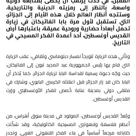
المقبل، في حدث يُرتقب أن يحظى بمتابعة دولية
واسعة، بالنظر إلى رمزيته الدينية والتاريخية.
وستتجه أنظار العالم خلال هذه الأيام إلى الجزائر،
التي تستقبل لأول مرة بابا الفاتيكان في زيارة
تحمل أبعاداً حضارية وروحية عميقة، باعتبارها أرض
القديس أوغسطين، أحد أعمدة الفكر المسيحي في
التاريخ.
وتأتي هذه الزيارة تتويجاً لمسار دبلوماسي وثقافي، عقب الزيارة
التي قام بها رئيس الجمهورية عبد المجيد تبون إلى الفاتيكان،
حيث وجّه دعوة رسمية لقداسة البابا لزيارة الجزائر. كما يُذكر أن
البابا كان قد زار الجزائر قبل اعتلائه الكرسي البابوي، وشارك في
ملتقى دولي بمدينة عنابة خُصص للفكر الأوغسطيني وإرث
القديس أوغسطين.
ويُعدّ القديس أوغسطين، المولود في مدينة سوق أهراس، من
أعظم فلاسفة ولاهوتيي المسيحية الكاثوليكية، وقد شكّلت
كتاباته مرجعاً أساسياً في بناء الفكر اللاهوتي الغربي. وتجدر