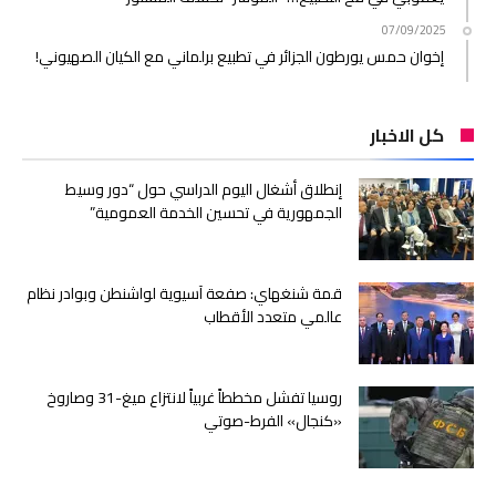
07/09/2025
إخوان حمس يورطون الجزائر في تطبيع برلماني مع الكيان الصهيوني!
كل الاخبار
إنطلاق أشغال اليوم الدراسي حول “دور وسيط
الجمهورية في تحسين الخدمة العمومية”
قمة شنغهاي: صفعة آسيوية لواشنطن وبوادر نظام
عالمي متعدد الأقطاب
روسيا تفشل مخططاً غربياً لانتزاع ميغ-31 وصاروخ
«كنجال» الفرط-صوتي