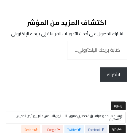
اكتشاف المزيد من المؤشر
اشترك للحصول على أحدث التدوينات المرسلة إلى بريدك الإلكتروني.
كتابة
بريدك
الإلكتروني...
اشتراك
‫‫‫‫وسوم‬
رسالة تسامح واعتراف بإرث حضاري عميق.. البابا ليون السادس عشر يزور أرض القديس
أوغسطين
‫‫ شاركها‬
Reddit
Google+
Twitter
Facebook