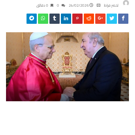
لخضر فراط
24/02/2026
0
0 ‫دقائق‬