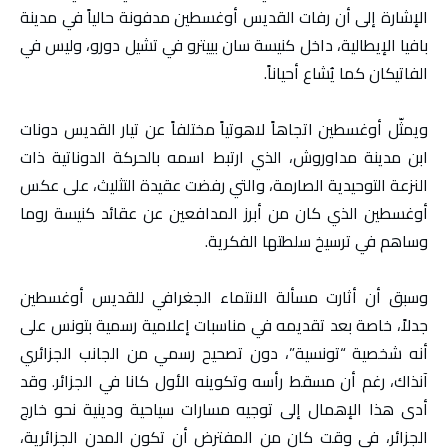
الإشارة إلى أن رفات القديس أوغسطين مدفونة حالياً في مدينة
بافيا الإيطالية، داخل كنيسة سان بييترو في تشيل دورو، وليس في
الفاتيكان كما يُشاع أحياناً.
ويمثّل أوغسطين اتجاهاً لاهوتياً مختلفاً عن تيار القديس دونات
ابن مدينة مداوروش، الذي ارتبط اسمه بالحركة الدوناتية ذات
النزعة التوحيدية الصارمة، والتي رفضت عقيدة التثليث، على عكس
أوغسطين الذي كان من أبرز المدافعين عن عقائد كنيسة روما
وساهم في ترسيخ سلطتها الفكرية.
وسبق أن أثارت مسألة الانتماء الجغرافي للقديس أوغسطين
جدلاً، خاصة بعد تقديمه في مناسبات إعلامية رسمية بتونس على
أنه شخصية “تونسية”، دون تصحيح رسمي من الجانب الجزائري
آنذاك، رغم أن مسقط رأسه وتكوينه الأول كانا في الجزائر. وقد
أدى هذا الإهمال إلى توجيه مسارات سياحية ودينية نحو خارج
الجزائر، في وقت كان من المفترض أن تكون المدن الجزائرية،