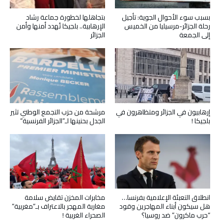
بسبب سوء الأحوال الجوية: تأجيل
بتجاهلها لخطورة جماعة رشاد
رحلة الجزائر-مرسيليا من الخميس
الإرهابية.. بلجيكا تُهدد أمنها وأمن
إلى الجمعة
الجزائر
إرهابيون في الجزائر ومتظاهرون في
مرشحة من حزب التجمع الوطني تثير
بلجيكا !
الجدل بحنينها لـ”الجزائر الفرنسية”
انطلاق التعبئة الإعلامية بفرنسا…
مخابرات المخزن تقايض سلامة
هل سيكون أبناء المهاجرين وقود
مغاربة المهجر بالاعتراف بـ”مغربية”
“حرب ماكرون” ضد روسيا؟
الصحراء الغربية !