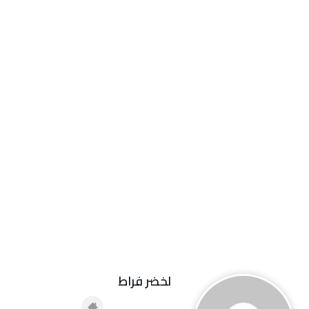
لخضر فراط