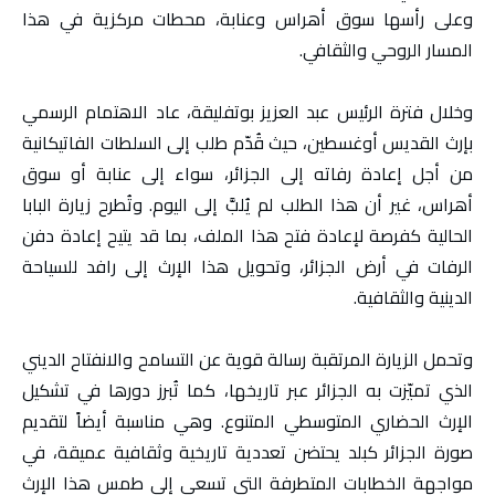
وعلى رأسها سوق أهراس وعنابة، محطات مركزية في هذا
المسار الروحي والثقافي.
وخلال فترة الرئيس عبد العزيز بوتفليقة، عاد الاهتمام الرسمي
بإرث القديس أوغسطين، حيث قُدّم طلب إلى السلطات الفاتيكانية
من أجل إعادة رفاته إلى الجزائر، سواء إلى عنابة أو سوق
أهراس، غير أن هذا الطلب لم يُلبَّ إلى اليوم. وتُطرح زيارة البابا
الحالية كفرصة لإعادة فتح هذا الملف، بما قد يتيح إعادة دفن
الرفات في أرض الجزائر، وتحويل هذا الإرث إلى رافد للسياحة
الدينية والثقافية.
وتحمل الزيارة المرتقبة رسالة قوية عن التسامح والانفتاح الديني
الذي تميّزت به الجزائر عبر تاريخها، كما تُبرز دورها في تشكيل
الإرث الحضاري المتوسطي المتنوع. وهي مناسبة أيضاً لتقديم
صورة الجزائر كبلد يحتضن تعددية تاريخية وثقافية عميقة، في
مواجهة الخطابات المتطرفة التي تسعى إلى طمس هذا الإرث