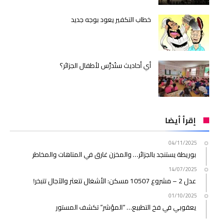
خطاب التكفير يعود بوجه جديد
أي أحاديث ستُدرَّس لأطفال الجزائر؟
إقرأ أيضا
04/11/2025
بوريطة يستنجد بالجزائر… والمخزن غارق في المتاهات والمخاطر
14/07/2025
عدل 2 – مشروع 10507 مسكن: الأشغال تتعثر والآجال تتبخر!
01/10/2025
يعقوبي في فخ التطبيع… “المؤشر” تكشف المستور