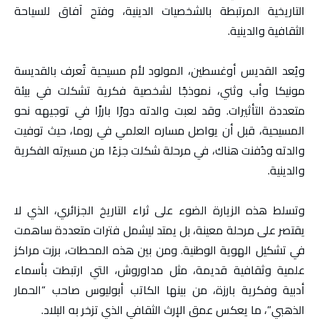
التاريخية المرتبطة بالشخصيات الدينية، وفتح آفاق للسياحة
الثقافية والدينية.
ويُعد القديس أوغسطين، المولود لأم مسيحية تُعرف بالقديسة
مونيكا وأب وثني، نموذجًا لشخصية فكرية تشكلت في بيئة
متعددة التأثيرات. وقد لعبت والدته دورًا بارزًا في توجيهه نحو
المسيحية، قبل أن يواصل مساره العلمي في روما، حيث توفيت
والدته ودُفنت هناك، في مرحلة شكلت جزءًا من مسيرته الفكرية
والدينية.
وتسلط هذه الزيارة الضوء على ثراء التاريخ الجزائري، الذي لا
يقتصر على مرحلة معينة، بل يمتد ليشمل فترات متعددة ساهمت
في تشكيل الهوية الوطنية. ومن بين هذه المحطات، برزت مراكز
علمية وثقافية قديمة، مثل مداوروش، التي ارتبطت بأسماء
أدبية وفكرية بارزة، من بينها الكاتب أبوليوس صاحب “الحمار
الذهبي”، ما يعكس عمق الإرث الثقافي الذي تزخر به البلاد.