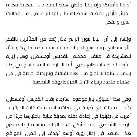
أوروبا وأمريكا وإفريقيا. وتُظهر هذه الامتدادات الفكرية مكانة
الجزائر كأرض احتضنت شخصيات كان لها أثر عالمي في مجالات
الدين والفكر.
ويُشار إلى أن البابا ليون الرابع عشر يُعد من المتأثرين بالفكر
الأوغسطيني، وقد سبق له زيارة مدينة عنابة عندما كان كاردينالًا،
للمشاركة في ملتقى مخصص للقديس أوغسطين، وهي زيارة
اعتُبرت آنذاك ذات طابع رمزي. أما الزيارة الحالية، فتندرج في إطار
رسمي، لكنها لا تخلو من أبعاد ثقافية وتاريخية، خاصة في ظل
اهتمام متجدد بإحياء التراث المرتبط بهذه الشخصية.
وفي هذا السياق، يبرز موضوع استرجاع رفات القديس أوغسطين
كأحد الملفات التي طُرحت في فترات سابقة، حيث كانت الجزائر قد
أعربت عن رغبتها في إعادة دفنه بمدينة عنابة، باعتبارها جزءًا من
تاريخه الشخصي. وقد تشكل هذه الزيارة مناسبة لإعادة طرح
هذا الملف، في إطار رؤية أوسع تهدف إلى تثمين المواقع