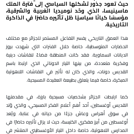
حيث تعود جذور تشكلها السياسي إلى فترة الملك
ماسينيسا، الذي وحّد نوميديا الغربية والشرقية،
مؤسسًا كيانًا سياسيًا ظل تأثيره حاضرًا في الذاكرة
التاريخية.
هذا العمق التاريخي يفسر التفاعل المستمر للجزائر مع مختلف
الحضارات المتوسطية، خاصة خلال الفترات التي شهدت بروز
الديانات السماوية. فقد كانت المنطقة فضاءً لنقاشات دينية
وفكرية متعددة، من بينها التيار الدوناتي الذي ارتبط باسم
القديس دونات، والذي كان له تأثير في النقاشات اللاهوتية
المبكرة، خاصة فيما يتعلق بطبيعة العقيدة المسيحية.
كما ارتبطت الجزائر بشخصيات مسيحية بارزة، في مقدمتها
القديس أوغسطين، أحد أهم أعلام الفكر المسيحي، والذي وُلد
في سوق أهراس وعاش جزءًا من حياته في عنابة. ويُعد
أوغسطين من أبرز مفكري الكنيسة، حيث لا يزال تأثيره حاضرًا في
المدارس اللاهوتية، خاصة داخل التيار الأوغسطيني المنتشر في