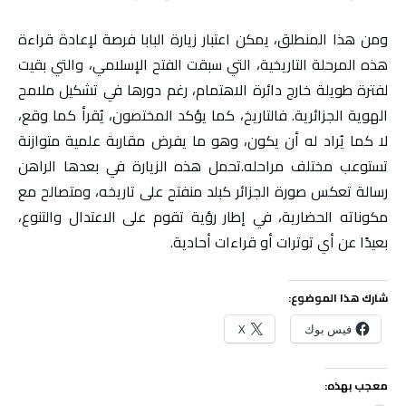
ومن هذا المنطلق، يمكن اعتبار زيارة البابا فرصة لإعادة قراءة
هذه المرحلة التاريخية، التي سبقت الفتح الإسلامي، والتي بقيت
لفترة طويلة خارج دائرة الاهتمام، رغم دورها في تشكيل ملامح
الهوية الجزائرية. فالتاريخ، كما يؤكد المختصون، يُقرأ كما وقع،
لا كما يُراد له أن يكون، وهو ما يفرض مقاربة علمية متوازنة
تستوعب مختلف مراحله.تحمل هذه الزيارة في بعدها الراهن
رسالة تعكس صورة الجزائر كبلد منفتح على تاريخه، ومتصالح مع
مكوناته الحضارية، في إطار رؤية تقوم على الاعتدال والتنوع،
بعيدًا عن أي توترات أو قراءات أحادية.
شارك هذا الموضوع:
فيس بوك
X
معجب بهذه: