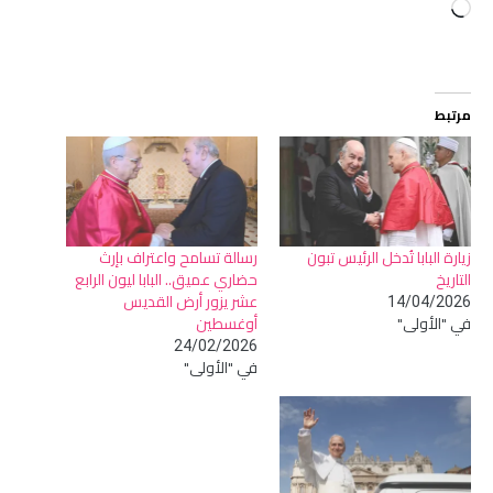
جاري
التحميل…
مرتبط
زيارة البابا تُدخل الرئيس تبون
رسالة تسامح واعتراف بإرث
التاريخ
حضاري عميق.. البابا ليون الرابع
عشر يزور أرض القديس
14/04/2026
في "الأولى"
أوغسطين
24/02/2026
في "الأولى"