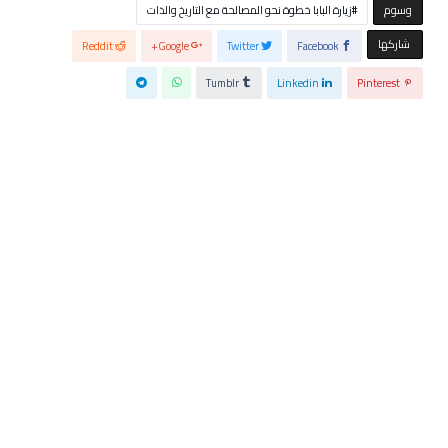
‫‫‫‫وسوم‬
زيارة البابا خطوة نحو المصالحة مع التاريخ والذات
‫‫ شاركها‬
Reddit
Google+
Twitter
Facebook
Tumblr
Linkedin
Pinterest