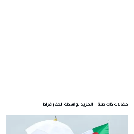
‫مقالات ذات صلة‬
‫‫المزيد بواسطة‬ ‬ لخضر فراط