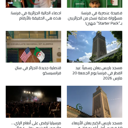
فضيحة عنصرية في فرنسا:
احصاء الجالية الجزائرية في فرنسا:
مسؤولة محلية تسخر من الجزائريين
هذه هي الحقيقة بالأرقام
بـ”Starter Pack” مهين!
مسجد باريس يعلن رسمياً: عيد
قنصلية جديدة للجزائر في سان
الفطر في فرنسا يوم الجمعة 20
فرانسيسكو
مارس 2026
مسجد باريس الكبير يعلن الأربعاء
مرسيليا ترقص على أنغام الراي…
18 فيفري أول أيام رمضان في
واليمين الفرنسي يغلي غضبًا