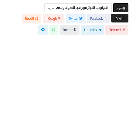
‫‫‫‫وسوم‬
مولودية الجزائر تتوج بدرع البطولة وتصنع التاريخ
‫‫ شاركها‬
Reddit
Google+
Twitter
Facebook
Tumblr
Linkedin
Pinterest