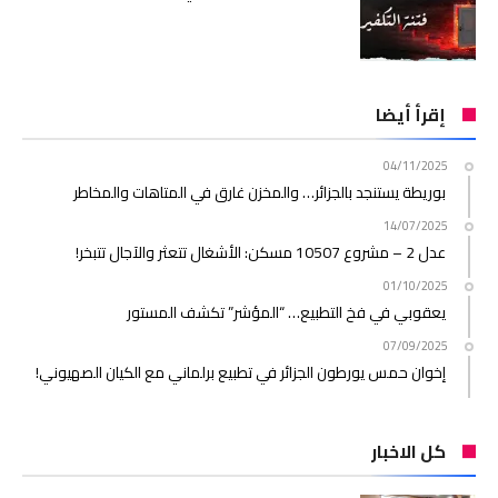
إقرأ أيضا
04/11/2025
بوريطة يستنجد بالجزائر… والمخزن غارق في المتاهات والمخاطر
14/07/2025
عدل 2 – مشروع 10507 مسكن: الأشغال تتعثر والآجال تتبخر!
01/10/2025
يعقوبي في فخ التطبيع… “المؤشر” تكشف المستور
07/09/2025
إخوان حمس يورطون الجزائر في تطبيع برلماني مع الكيان الصهيوني!
كل الاخبار