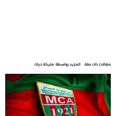
‫مقالات ذات صلة‬
‫‫المزيد بواسطة‬ ‬ مليكة حراث