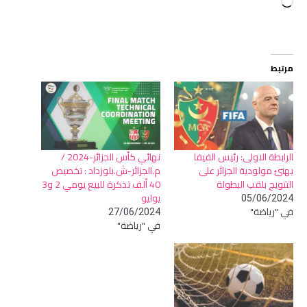
جاري
التحميل…
مرتبط
الرابطة الاولى: رئيس الفيفا
نهائي كأس الجزائر-2024 /
يهنئ مولودية الجزائر على
م.الجزائر-ش.بلوزداد : تخصيص
التتويج بلقب البطولة
40 ألف تذكرة للبيع يومي 2 و3
يوليو
05/06/2024
في "رياضة"
27/06/2024
في "رياضة"