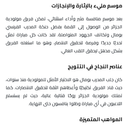
موسم مليء بالإثارة والإنجازات
بعد موسم منافسة مثير وأداء استثنائي، تمكن فريق مولودية
الجزائر من الوصول إلى القمة بفضل حنكة المدرب الفرنسي
بومال وتكاتف الجهود المتواصلة. لقد كانت كل مباراة تمثل
تحديًا جديدًا وفرصة لتحقيق الانتصار، وهو ما استغله الفريق
بشكل مذهل ليحقق اللقب الغالي.
عناصر النجاح في التتويج
كان جلب المدرب بومال هو الاختيار الأمثل للمولودية منذ سنوات،
حيث قاد الفريق تكتيكيًا وأعطاهم الثقة لتحقيق الانتصارات. كما
تمتلك مولودية الجزائر روحًا قتالية عالية، حيث لم يستسلم
اللاعبون في أي مباراة وظلوا ينافسون حتى النهاية.
المواهب المتميزة