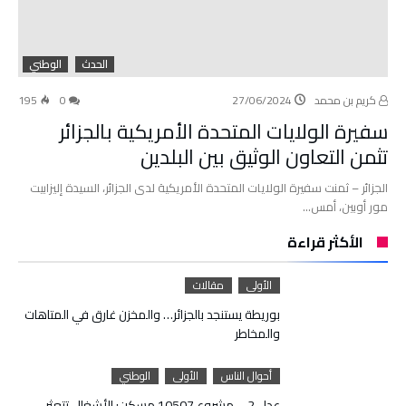
الحدث
الوطني
كريم بن محمد
27/06/2024
0
195
سفيرة الولايات المتحدة الأمريكية بالجزائر
تثمن التعاون الوثيق بين البلدين
الجزائر – ثمنت سفيرة الولايات المتحدة الأمريكية لدى الجزائر، السيدة إليزابيت
مور أوبين، أمس…
الأكثر قراءة
الأولى
مقالات
بوريطة يستنجد بالجزائر… والمخزن غارق في المتاهات
والمخاطر
أحوال الناس
الأولى
الوطني
عدل 2 – مشروع 10507 مسكن: الأشغال تتعثر