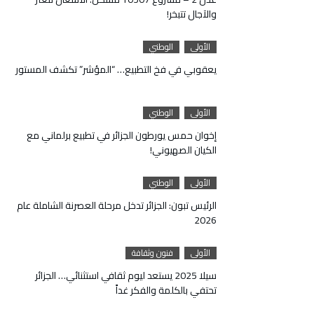
والآجال تتبخر!
الأولى
الوطني
يعقوبي في فخ التطبيع… “المؤشر” تكشف المستور
الأولى
الوطني
إخوان حمس يورطون الجزائر في تطبيع برلماني مع
الكيان الصهيوني!
الأولى
الوطني
الرئيس تبون: الجزائر تدخل مرحلة العصرنة الشاملة عام
2026
الأولى
فنون وثقافة
سيلا 2025 يستعد ليوم ثقافي استثنائي… الجزائر
تحتفي بالكلمة والفكر غداً