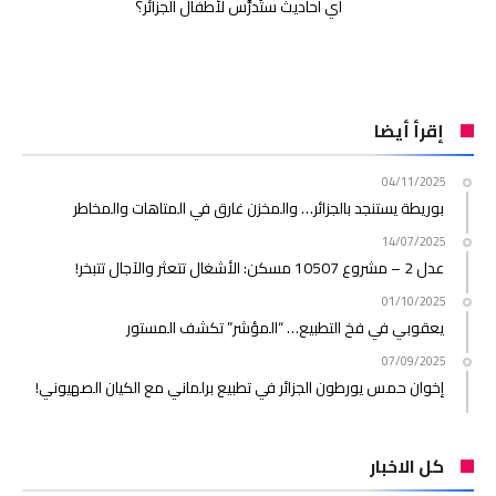
أي أحاديث ستُدرَّس لأطفال الجزائر؟
إقرأ أيضا
04/11/2025
بوريطة يستنجد بالجزائر… والمخزن غارق في المتاهات والمخاطر
14/07/2025
عدل 2 – مشروع 10507 مسكن: الأشغال تتعثر والآجال تتبخر!
01/10/2025
يعقوبي في فخ التطبيع… “المؤشر” تكشف المستور
07/09/2025
إخوان حمس يورطون الجزائر في تطبيع برلماني مع الكيان الصهيوني!
كل الاخبار