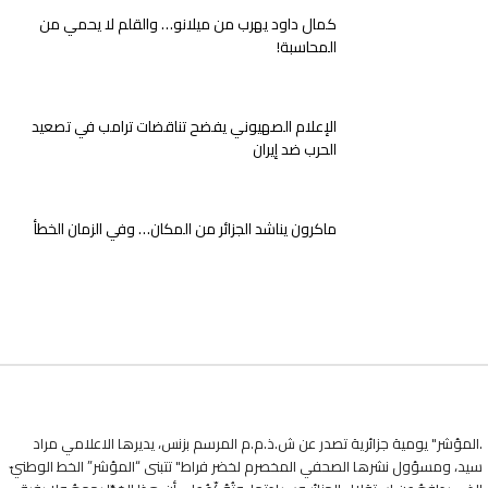
كمال داود يهرب من ميلانو… والقلم لا يحمي من
المحاسبة!
الإعلام الصهيوني يفضح تناقضات ترامب في تصعيد
الحرب ضد إيران
ماكرون يناشد الجزائر من المكان… وفي الزمان الخطأ
.المؤشر" يومية جزائرية تصدر عن ش.ذ.م.م المرسم بزنس، يديرها الاعلامي مراد
سيد، ومسؤول نشرها الصحفي المخصرم لخضر فراط" تتبنى “المؤشر” الخط الوطنيّ