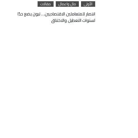
الأولى
مال واعمال
مقالات
انتصار للمتعاملين الاقتصاديين… تبون يضع حدًا
لسنوات التعطيل والاختناق