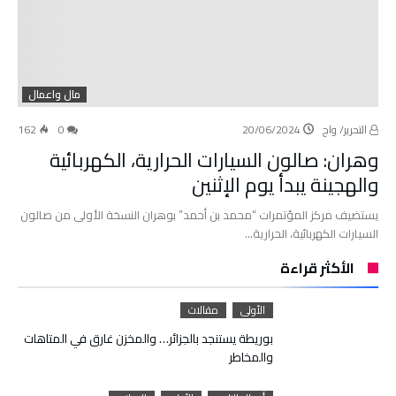
مال واعمال
التحرير/ واج
20/06/2024
0
162
وهران: صالون السيارات الحرارية، الكهربائية
والهجينة يبدأ يوم الإثنين
يستضيف مركز المؤتمرات “محمد بن أحمد” بوهران النسخة الأولى من صالون
السيارات الكهربائية، الحرارية…
الأكثر قراءة
الأولى
مقالات
بوريطة يستنجد بالجزائر… والمخزن غارق في المتاهات
والمخاطر