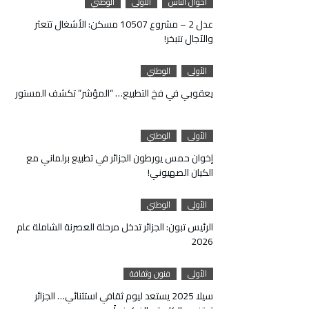
أحوال الناس
الأولى
الوطني
عدل 2 – مشروع 10507 مسكن: الأشغال تتعثر
والآجال تتبخر!
الأولى
الوطني
يعقوبي في فخ التطبيع… “المؤشر” تكشف المستور
الأولى
الوطني
إخوان حمس يورطون الجزائر في تطبيع برلماني مع
الكيان الصهيوني!
الأولى
الوطني
الرئيس تبون: الجزائر تدخل مرحلة العصرنة الشاملة عام
2026
الأولى
فنون وثقافة
سيلا 2025 يستعد ليوم ثقافي استثنائي… الجزائر