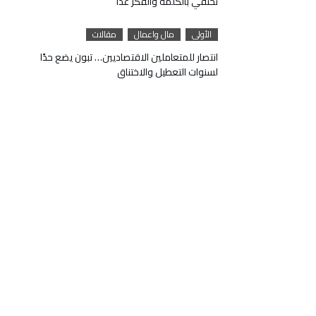
تحتفي بالكلمة والفكر غداً
الأولى
مال واعمال
مقالات
انتصار للمتعاملين الاقتصاديين… تبون يضع حدًا
لسنوات التعطيل والاختناق