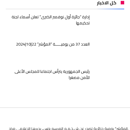
كل الاخبار
إدارة “جائزة أول نوفمبر الكبرى” تعلن أسماء لجنة
تحكيمها
العدد 37 من يوميـــــة “المؤشر” 22|10|2024
رئيس الجمهورية يترأس اجتماعا للمجلس الأعلى
للأمن مصغرا
.المؤشر" يومية جزائرية تصدر عن ش.ذ.م.م المرسم بزنس، يديرها الاعلامي مراد