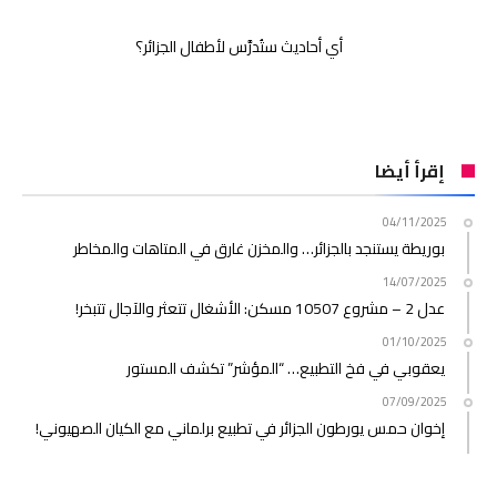
أي أحاديث ستُدرَّس لأطفال الجزائر؟
إقرأ أيضا
04/11/2025
بوريطة يستنجد بالجزائر… والمخزن غارق في المتاهات والمخاطر
14/07/2025
عدل 2 – مشروع 10507 مسكن: الأشغال تتعثر والآجال تتبخر!
01/10/2025
يعقوبي في فخ التطبيع… “المؤشر” تكشف المستور
07/09/2025
إخوان حمس يورطون الجزائر في تطبيع برلماني مع الكيان الصهيوني!