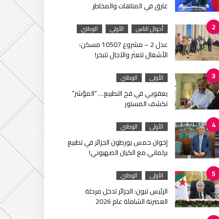
غارق في المتاهات والمخاطر
أحوال الناس
الأولى
الوطني
عدل 2 – مشروع 10507 مسكن:
الأشغال تتعثر والآجال تتبخر!
الأولى
الوطني
يعقوبي في فخ التطبيع… “المؤشر”
تكشف المستور
الأولى
الوطني
إخوان حمس يورطون الجزائر في تطبيع
برلماني مع الكيان الصهيوني!
الأولى
الوطني
الرئيس تبون: الجزائر تدخل مرحلة
العصرنة الشاملة عام 2026