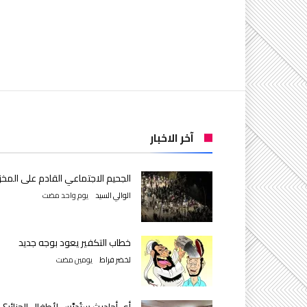
آخر الاخبار
الجحيم الاجتماعي القادم على المخز
الوالي السيد
‫‫‫‏‫يوم واحد مضت‬
خطاب التكفير يعود بوجه جديد
لخضر فراط
‫‫‫‏‫يومين مضت‬