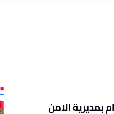
م بمديرية الامن