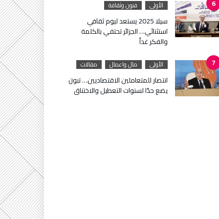
الأولى
فنون وثقافة
سيلا 2025 يستعد ليوم ثقافي
استثنائي… الجزائر تحتفي بالكلمة
والفكر غداً
الأولى
مال واعمال
مقالات
انتصار للمتعاملين الاقتصاديين… تبون
يضع حدًا لسنوات التعطيل والاختناق