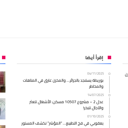
إقرأ أيضا
ن
04/11/2025
بوريطة يستنجد بالجزائر… والمخزن غارق في المتاهات
والمخاطر
14/07/2025
عدل 2 – مشروع 10507 مسكن: الأشغال تتعثر
والآجال تتبخر!
01/10/2025
يعقوبي في فخ التطبيع… “المؤشر” تكشف المستور