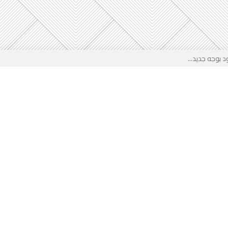
 بوجه جديد...
لأطفال الجزائر؟...
من جديد… فهل تتدخل السلطة قبل...
 لفضيحة بيتكوفيتش المدفوعة من...