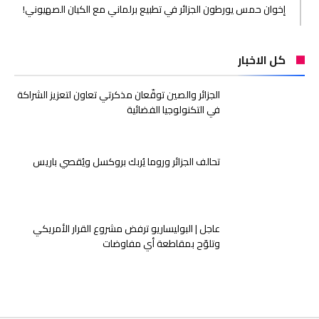
إخوان حمس يورطون الجزائر في تطبيع برلماني مع الكيان الصهيوني!
كل الاخبار
الجزائر والصين توقّعان مذكرتي تعاون لتعزيز الشراكة
في التكنولوجيا الفضائية
تحالف الجزائر وروما يُربك بروكسل ويُقصي باريس
عاجل | البوليساريو ترفض مشروع القرار الأمريكي
وتلوّح بمقاطعة أي مفاوضات