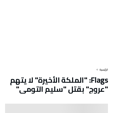
‫الرئيسية‬
Flags:
"الملكة الأخيرة" لا يتهم
"عروج" بقتل "سليم التومي"