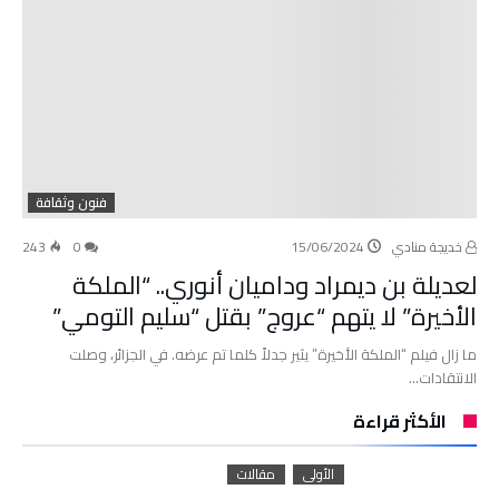
فنون وثقافة
خديجة منادي
15/06/2024
0
243
لعديلة بن ديمراد وداميان أنوري.. “الملكة
الأخيرة” لا يتهم “عروج” بقتل “سليم التومي”
ما زال فيلم “الملكة الأخيرة” يثير جدلاً كلما تم عرضه. في الجزائر، وصلت
الانتقادات…
الأكثر قراءة
الأولى
مقالات