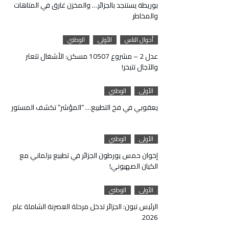
بوريطة يستنجد بالجزائر… والمخزن غارق في المتاهات
والمخاطر
أحوال الناس
الأولى
الوطني
عدل 2 – مشروع 10507 مسكن: الأشغال تتعثر
والآجال تتبخر!
الأولى
الوطني
يعقوبي في فخ التطبيع… “المؤشر” تكشف المستور
الأولى
الوطني
إخوان حمس يورطون الجزائر في تطبيع برلماني مع
الكيان الصهيوني!
الأولى
الوطني
الرئيس تبون: الجزائر تدخل مرحلة العصرنة الشاملة عام
2026