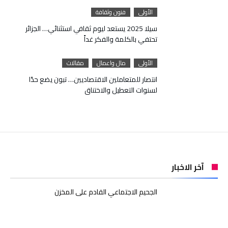
الأولى
فنون وثقافة
سيلا 2025 يستعد ليوم ثقافي استثنائي… الجزائر
تحتفي بالكلمة والفكر غداً
الأولى
مال واعمال
مقالات
انتصار للمتعاملين الاقتصاديين… تبون يضع حدًا
لسنوات التعطيل والاختناق
آخر الاخبار
الجحيم الاجتماعي القادم على المخزن