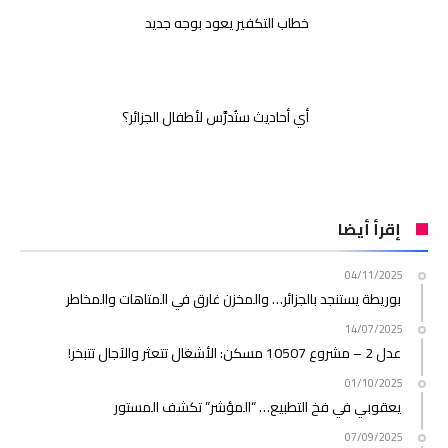
خطاب التكفير يعود بوجه جديد
أي أحاديث ستُدرَّس لأطفال الجزائر؟
إقرأ أيضا
04/11/2025
بوريطة يستنجد بالجزائر… والمخزن غارق في المتاهات والمخاطر
14/07/2025
عدل 2 – مشروع 10507 مسكن: الأشغال تتعثر والآجال تتبخر!
01/10/2025
يعقوبي في فخ التطبيع… “المؤشر” تكشف المستور
07/09/2025