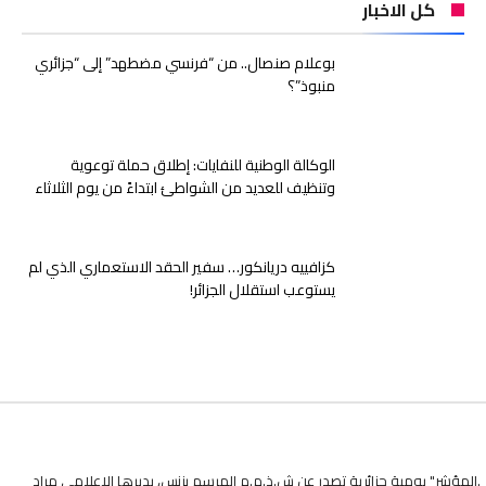
كل الاخبار
بوعلام صنصال.. من “فرنسي مضطهد” إلى “جزائري
منبوذ”؟
الوكالة الوطنية للنفايات: إطلاق حملة توعوية
وتنظيف للعديد من الشواطئ ابتداءً من يوم الثلاثاء
كزافييه دريانكور… سفير الحقد الاستعماري الذي لم
يستوعب استقلال الجزائر!
.المؤشر" يومية جزائرية تصدر عن ش.ذ.م.م المرسم بزنس، يديرها الاعلامي مراد