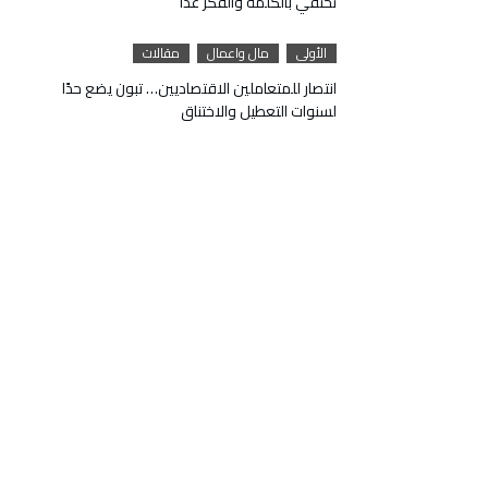
تحتفي بالكلمة والفكر غداً
الأولى
مال واعمال
مقالات
انتصار للمتعاملين الاقتصاديين… تبون يضع حدًا
لسنوات التعطيل والاختناق