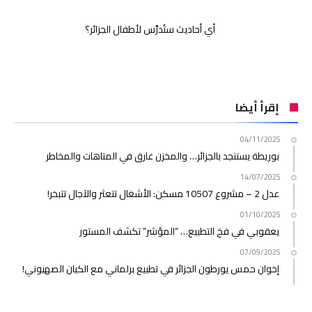
أي أحاديث ستُدرَّس لأطفال الجزائر؟
إقرأ أيضا
04/11/2025
بوريطة يستنجد بالجزائر… والمخزن غارق في المتاهات والمخاطر
14/07/2025
عدل 2 – مشروع 10507 مسكن: الأشغال تتعثر والآجال تتبخر!
01/10/2025
يعقوبي في فخ التطبيع… “المؤشر” تكشف المستور
07/09/2025
إخوان حمس يورطون الجزائر في تطبيع برلماني مع الكيان الصهيوني!