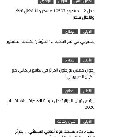
أحوال الناس
الأولى
الوطني
عدل 2 – مشروع 10507 مسكن: الأشغال تتعثر
والآجال تتبخر!
الأولى
الوطني
يعقوبي في فخ التطبيع… “المؤشر” تكشف المستور
الأولى
الوطني
إخوان حمس يورطون الجزائر في تطبيع برلماني مع
الكيان الصهيوني!
الأولى
الوطني
الرئيس تبون: الجزائر تدخل مرحلة العصرنة الشاملة عام
2026
الأولى
فنون وثقافة
سيلا 2025 يستعد ليوم ثقافي استثنائي… الجزائر