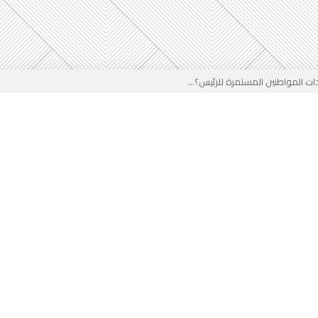
 المواطنين المستمرة للرئيس؟...
خب في وجه المدرب الجزائري؟...
ير في الجزائر...
لقادم على المخزن...
 بوجه جديد...