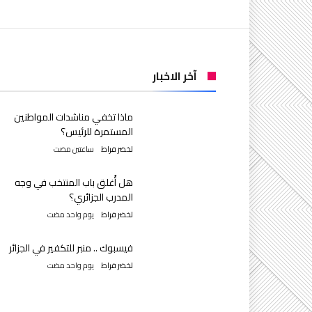
آخر الاخبار
ماذا تخفي مناشدات المواطنين
المستمرة للرئيس؟
لخضر فراط
‫‫‫‏‫ساعتين مضت‬
هل أُغلق باب المنتخب في وجه
المدرب الجزائري؟
لخضر فراط
‫‫‫‏‫يوم واحد مضت‬
فيسبوك .. منبر للتكفير في الجزائر
لخضر فراط
‫‫‫‏‫يوم واحد مضت‬