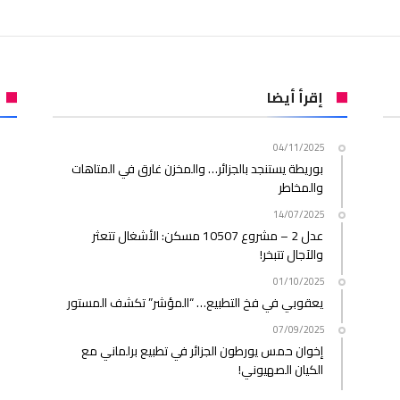
إقرأ أيضا
04/11/2025
بوريطة يستنجد بالجزائر… والمخزن غارق في المتاهات
والمخاطر
14/07/2025
عدل 2 – مشروع 10507 مسكن: الأشغال تتعثر
والآجال تتبخر!
01/10/2025
يعقوبي في فخ التطبيع… “المؤشر” تكشف المستور
07/09/2025
إخوان حمس يورطون الجزائر في تطبيع برلماني مع
الكيان الصهيوني!