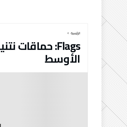
‫الرئيسية‬
Flags:
حماقات نتن
الأوسط