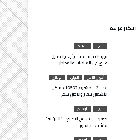
الأكثر قراءة
الأولى
مقالات
بوريطة يستنجد بالجزائر… والمخزن
غارق في المتاهات والمخاطر
أحوال الناس
الأولى
الوطني
عدل 2 – مشروع 10507 مسكن:
الأشغال تتعثر والآجال تتبخر!
الأولى
الوطني
يعقوبي في فخ التطبيع… “المؤشر”
تكشف المستور
الأولى
الوطني