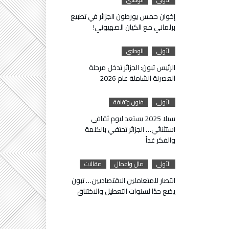
إخوان حمس يورطون الجزائر في تطبيع
برلماني مع الكيان الصهيوني!
الأولى
الوطني
الرئيس تبون: الجزائر تدخل مرحلة
العصرنة الشاملة عام 2026
الأولى
فنون وثقافة
سيلا 2025 يستعد ليوم ثقافي
استثنائي… الجزائر تحتفي بالكلمة
والفكر غداً
الأولى
مال واعمال
مقالات
انتصار للمتعاملين الاقتصاديين… تبون
يضع حدًا لسنوات التعطيل والاختناق