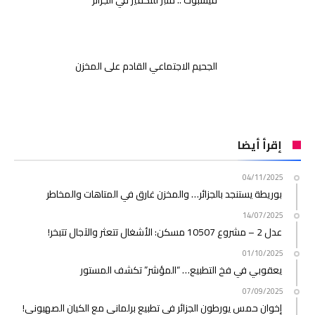
الجحيم الاجتماعي القادم على المخزن
إقرأ أيضا
04/11/2025
بوريطة يستنجد بالجزائر… والمخزن غارق في المتاهات والمخاطر
14/07/2025
عدل 2 – مشروع 10507 مسكن: الأشغال تتعثر والآجال تتبخر!
01/10/2025
يعقوبي في فخ التطبيع… “المؤشر” تكشف المستور
07/09/2025
إخوان حمس يورطون الجزائر في تطبيع برلماني مع الكيان الصهيوني!