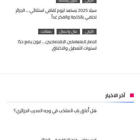
الأولى
فنون وثقافة
سيلا 2025 يستعد ليوم ثقافي استثنائي… الجزائر
تحتفي بالكلمة والفكر غداً
الأولى
مال واعمال
مقالات
انتصار للمتعاملين الاقتصاديين… تبون يضع حدًا
لسنوات التعطيل والاختناق
آخر الاخبار
هل أُغلق باب المنتخب في وجه المدرب الجزائري؟
فيسبوك .. منبر للتكفير في الجزائر