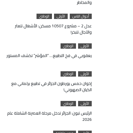
والمخاطر
أحوال الناس
الأولى
الوطني
عدل 2 – مشروع 10507 مسكن: الأشغال تتعثر
والآجال تتبخر!
الأولى
الوطني
يعقوبي في فخ التطبيع… “المؤشر” تكشف المستور
الأولى
الوطني
إخوان حمس يورطون الجزائر في تطبيع برلماني مع
الكيان الصهيوني!
الأولى
الوطني
الرئيس تبون: الجزائر تدخل مرحلة العصرنة الشاملة عام
2026