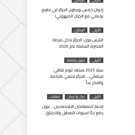
إخوان حمس يورطون الجزائر في تطبيع
برلماني مع الكيان الصهيوني!
الأولى
الوطني
الرئيس تبون: الجزائر تدخل مرحلة
العصرنة الشاملة عام 2026
الأولى
فنون وثقافة
سيلا 2025 يستعد ليوم ثقافي
استثنائي… الجزائر تحتفي بالكلمة
والفكر غداً
الأولى
مال واعمال
مقالات
انتصار للمتعاملين الاقتصاديين… تبون
يضع حدًا لسنوات التعطيل والاختناق