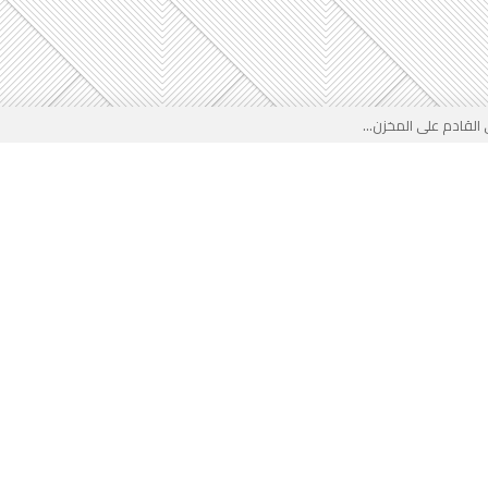
لقادم على المخزن...
 بوجه جديد...
لأطفال الجزائر؟...
من جديد… فهل تتدخل السلطة قبل...
 لفضيحة بيتكوفيتش المدفوعة من...