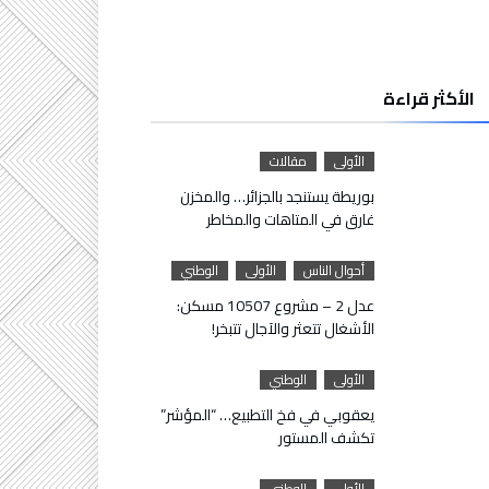
الأكثر قراءة
الأولى
مقالات
بوريطة يستنجد بالجزائر… والمخزن
غارق في المتاهات والمخاطر
أحوال الناس
الأولى
الوطني
عدل 2 – مشروع 10507 مسكن:
الأشغال تتعثر والآجال تتبخر!
الأولى
الوطني
يعقوبي في فخ التطبيع… “المؤشر”
تكشف المستور
الأولى
الوطني