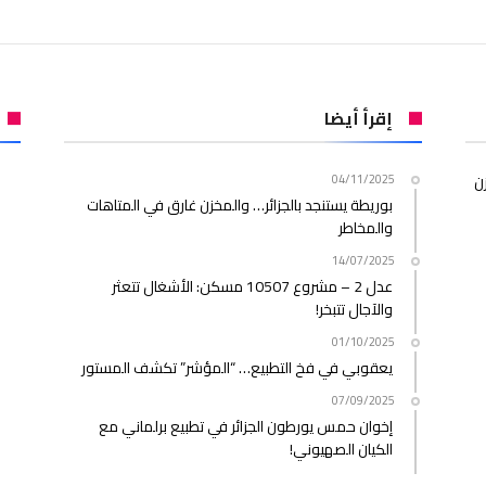
إقرأ أيضا
ن
04/11/2025
بوريطة يستنجد بالجزائر… والمخزن غارق في المتاهات
والمخاطر
14/07/2025
عدل 2 – مشروع 10507 مسكن: الأشغال تتعثر
والآجال تتبخر!
01/10/2025
يعقوبي في فخ التطبيع… “المؤشر” تكشف المستور
07/09/2025
إخوان حمس يورطون الجزائر في تطبيع برلماني مع
الكيان الصهيوني!