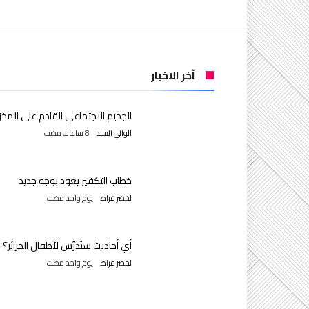
آخر الاخبار
الجحيم الاجتماعي القادم على المخز
الوالي السيد
خطاب التكفير يعود بوجه جديد
لخضر فراط
‫‫‫‏‫يوم واحد مضت‬
أي أحاديث ستُدرَّس لأطفال الجزائر؟
لخضر فراط
‫‫‫‏‫يوم واحد مضت‬