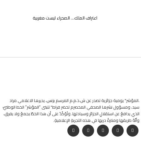
اعتراف الملك… الصحراء ليست مغربية
.المؤشر" يومية جزائرية تصدر عن ش.ذ.م.م المرسم بزنس، يديرها الاعلامي مراد
سيد، ومسؤول نشرها الصحفي المخصرم لخضر فراط" تتبنى “المؤشر” الخط الوطنيّ
الذي يدافعُ عن استقلالِ الجزائرِ وسيادتها. وتُؤكّدُ على أن هذا الخطّ يجمعُ ولا يفرق،
وأنّهُ طريقها ومنارةُ دربها في هذه التجربةِ الإعلاميةِ.