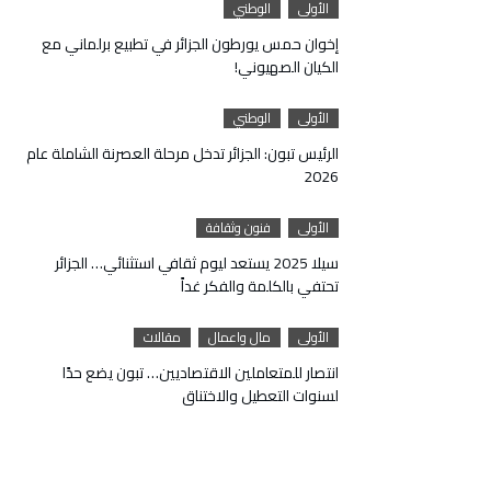
الأولى
الوطني
إخوان حمس يورطون الجزائر في تطبيع برلماني مع
الكيان الصهيوني!
الأولى
الوطني
الرئيس تبون: الجزائر تدخل مرحلة العصرنة الشاملة عام
2026
الأولى
فنون وثقافة
سيلا 2025 يستعد ليوم ثقافي استثنائي… الجزائر
تحتفي بالكلمة والفكر غداً
الأولى
مال واعمال
مقالات
انتصار للمتعاملين الاقتصاديين… تبون يضع حدًا
لسنوات التعطيل والاختناق