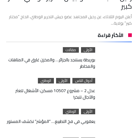
كبير
أعلن اليوم الثلاثاء، عن رحيل المجاهد عضو جيش التحرير الوطني، الحاج “مختار
كبير” بولاية…
الأكثر قراءة
الأولى
مقالات
بوريطة يستنجد بالجزائر… والمخزن غارق في المتاهات
والمخاطر
أحوال الناس
الأولى
الوطني
عدل 2 – مشروع 10507 مسكن: الأشغال تتعثر
والآجال تتبخر!
الأولى
الوطني
يعقوبي في فخ التطبيع… “المؤشر” تكشف المستور