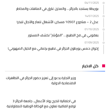
04/11/2025
بوريطة يستنجد بالجزائر… والمخزن غارق في المتاهات والمخاطر
14/07/2025
عدل 2 – مشروع 10507 مسكن: الأشغال تتعثر والآجال تتبخر!
01/10/2025
يعقوبي في فخ التطبيع… “المؤشر” تكشف المستور
07/09/2025
إخوان حمس يورطون الجزائر في تطبيع برلماني مع الكيان الصهيوني!
كل الاخبار
وزير التجارة يدعو إلى تعزيز حضور الجزائر في التظاهرات
الاقتصادية الدولية
في احتفالية لتخرج رواد الأعمال.. جامعة الجزائر 3
توقع اتفاقية تعاون مع الوكالة الوطنية للمقاولاتية