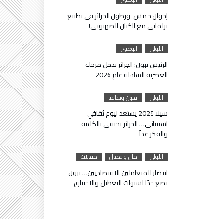
إخوان حمس يورطون الجزائر في تطبيع
برلماني مع الكيان الصهيوني!
الأولى
الوطني
الرئيس تبون: الجزائر تدخل مرحلة
العصرنة الشاملة عام 2026
الأولى
فنون وثقافة
سيلا 2025 يستعد ليوم ثقافي
استثنائي… الجزائر تحتفي بالكلمة
والفكر غداً
الأولى
مال واعمال
مقالات
انتصار للمتعاملين الاقتصاديين… تبون
يضع حدًا لسنوات التعطيل والاختناق