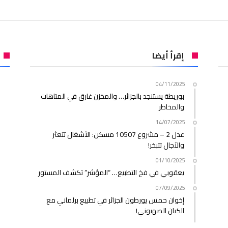
إقرأ أيضا
04/11/2025
بوريطة يستنجد بالجزائر… والمخزن غارق في المتاهات
والمخاطر
14/07/2025
عدل 2 – مشروع 10507 مسكن: الأشغال تتعثر
والآجال تتبخر!
01/10/2025
يعقوبي في فخ التطبيع… “المؤشر” تكشف المستور
07/09/2025
إخوان حمس يورطون الجزائر في تطبيع برلماني مع
الكيان الصهيوني!