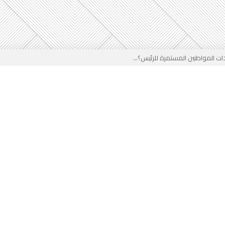
 المواطنين المستمرة للرئيس؟...
خب في وجه المدرب الجزائري؟...
ير في الجزائر...
لقادم على المخزن...
 بوجه جديد...