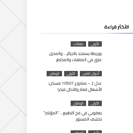
الأكثر قراءة
الأولى
مقالات
بوريطة يستنجد بالجزائر… والمخزن
غارق في المتاهات والمخاطر
أحوال الناس
الأولى
الوطني
عدل 2 – مشروع 10507 مسكن:
الأشغال تتعثر والآجال تتبخر!
الأولى
الوطني
يعقوبي في فخ التطبيع… “المؤشر”
تكشف المستور
الأولى
الوطني