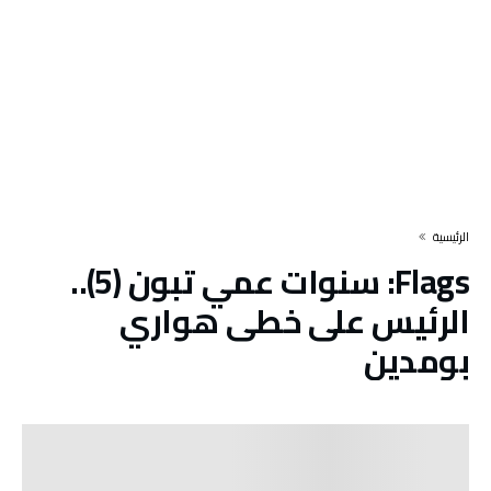
‫الرئيسية‬
Flags:
سنوات عمي تبون (5)..
الرئيس على خطى هواري
بومدين