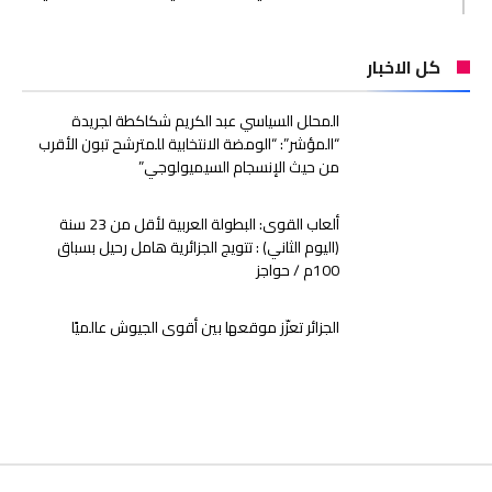
كل الاخبار
المحلل السياسي عبد الكريم شكاكطة لجريدة
“المؤشر”: “الومضة الانتخابية للمترشح تبون الأقرب
من حيث الإنسجام السيميولوجي”
ألعاب القوى: البطولة العربية لأقل من 23 سنة
(اليوم الثاني) : تتويج الجزائرية هامل رحيل بسباق
100م / حواجز
الجزائر تعزّز موقعها بين أقوى الجيوش عالميًا