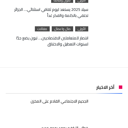
الأولى
فنون وثقافة
سيلا 2025 يستعد ليوم ثقافي استثنائي… الجزائر
تحتفي بالكلمة والفكر غداً
الأولى
مال واعمال
مقالات
انتصار للمتعاملين الاقتصاديين… تبون يضع حدًا
لسنوات التعطيل والاختناق
آخر الاخبار
الجحيم الاجتماعي القادم على المخزن
خطاب التكفير يعود بوجه جديد