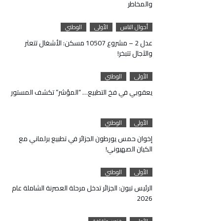
والمخاطر
أحوال الناس
الأولى
الوطني
عدل 2 – مشروع 10507 مسكن: الأشغال تتعثر
والآجال تتبخر!
الأولى
الوطني
يعقوبي في فخ التطبيع… “المؤشر” تكشف المستور
الأولى
الوطني
إخوان حمس يورطون الجزائر في تطبيع برلماني مع
الكيان الصهيوني!
الأولى
الوطني
الرئيس تبون: الجزائر تدخل مرحلة العصرنة الشاملة عام
2026