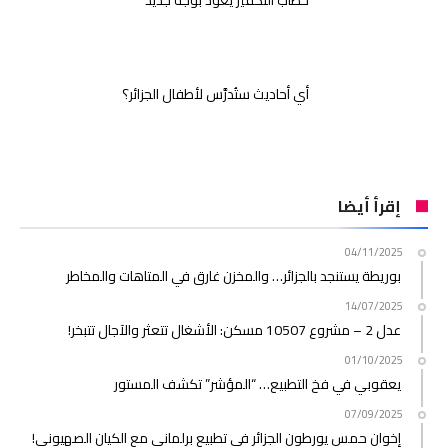
أي أحاديث ستُدرَّس لأطفال الجزائر؟
إقرأ أيضا
04/11/2025
بوريطة يستنجد بالجزائر… والمخزن غارق في المتاهات والمخاطر
14/07/2025
عدل 2 – مشروع 10507 مسكن: الأشغال تتعثر والآجال تتبخر!
01/10/2025
يعقوبي في فخ التطبيع… “المؤشر” تكشف المستور
07/09/2025
إخوان حمس يورطون الجزائر في تطبيع برلماني مع الكيان الصهيوني!