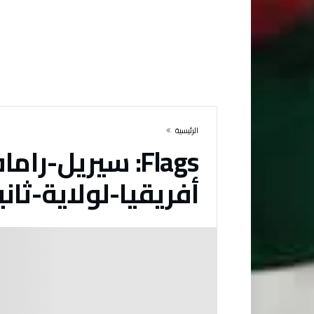
‫الرئيسية‬
Flags:
سيريل-راماف
أفريقيا-لولاية-ثاني