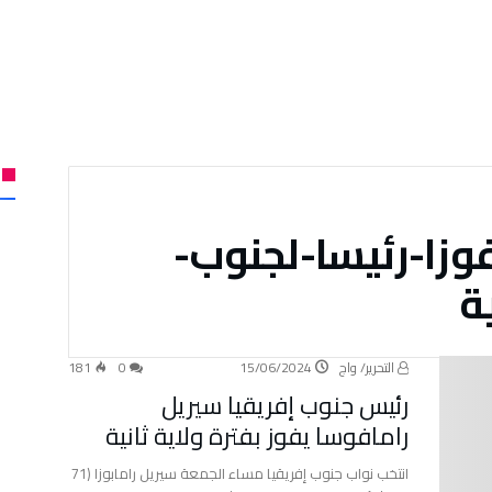
وزا-رئيسا-لجنوب-
ة
التحرير/ واج
15/06/2024
0
181
رئيس جنوب إفريقيا سيريل
رامافوسا يفوز بفترة ولاية ثانية
انتخب نواب جنوب إفريقيا مساء الجمعة سيريل رامابوزا (71