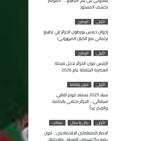
يعقوبي في فخ التطبيع… “المؤشر”
تكشف المستور
الأولى
الوطني
إخوان حمس يورطون الجزائر في تطبيع
برلماني مع الكيان الصهيوني!
الأولى
الوطني
الرئيس تبون: الجزائر تدخل مرحلة
العصرنة الشاملة عام 2026
الأولى
فنون وثقافة
سيلا 2025 يستعد ليوم ثقافي
استثنائي… الجزائر تحتفي بالكلمة
والفكر غداً
الأولى
مال واعمال
مقالات
انتصار للمتعاملين الاقتصاديين… تبون
يضع حدًا لسنوات التعطيل والاختناق