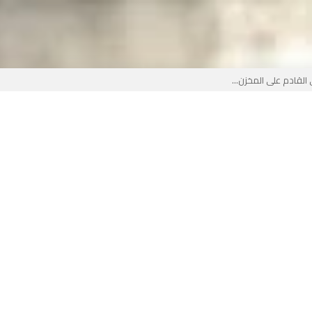
لقادم على المخزن...
 بوجه جديد...
لأطفال الجزائر؟...
من جديد… فهل تتدخل السلطة قبل...
 لفضيحة بيتكوفيتش المدفوعة من...