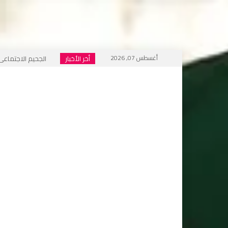
أغسطس 07, 2026
أخر الأخبار
الجحيم الاجتماعي ا
خطاب التكفير يعود
أي أحاديث ستُدرَّس 
التطرف يرفع رأسه 
إعلام العار يصفّق