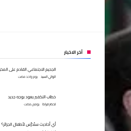
آخر الاخبار
الجحيم الاجتماعي القادم على المخز
الوالي السيد
‫‫‫‏‫يوم واحد مضت‬
خطاب التكفير يعود بوجه جديد
لخضر فراط
‫‫‫‏‫يومين مضت‬
أي أحاديث ستُدرَّس لأطفال الجزائر؟