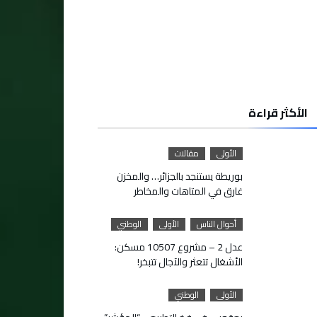
الأكثر قراءة
الأولى
مقالات
بوريطة يستنجد بالجزائر… والمخزن
غارق في المتاهات والمخاطر
أحوال الناس
الأولى
الوطني
عدل 2 – مشروع 10507 مسكن:
الأشغال تتعثر والآجال تتبخر!
الأولى
الوطني