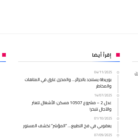
إقرأ أيضا
ن
04/11/2025
بوريطة يستنجد بالجزائر… والمخزن غارق في المتاهات
والمخاطر
14/07/2025
عدل 2 – مشروع 10507 مسكن: الأشغال تتعثر
والآجال تتبخر!
01/10/2025
يعقوبي في فخ التطبيع… “المؤشر” تكشف المستور
07/09/2025