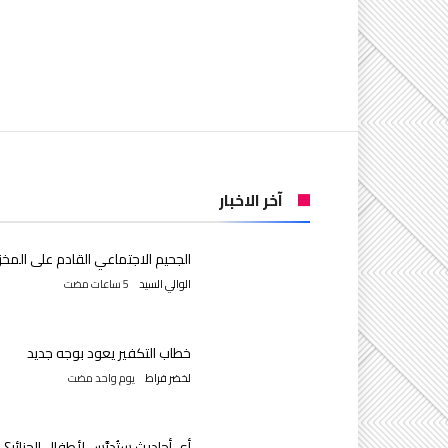
آخر الاخبار
الجحيم الاجتماعي القادم على المخز
الوالي السيد
خطاب التكفير يعود بوجه جديد
لخضر فراط
‫‫‫‏‫يوم واحد مضت‬
أي أحاديث ستُدرَّس لأطفال الجزائر؟