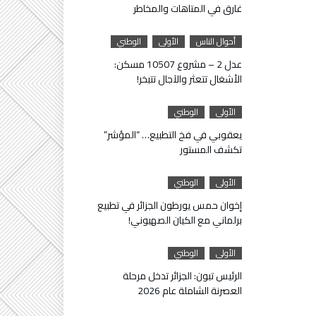
غارق في المتاهات والمخاطر
أحوال الناس
الأولى
الوطني
عدل 2 – مشروع 10507 مسكن:
الأشغال تتعثر والآجال تتبخر!
الأولى
الوطني
يعقوبي في فخ التطبيع… “المؤشر”
تكشف المستور
الأولى
الوطني
إخوان حمس يورطون الجزائر في تطبيع
برلماني مع الكيان الصهيوني!
الأولى
الوطني
الرئيس تبون: الجزائر تدخل مرحلة
العصرنة الشاملة عام 2026