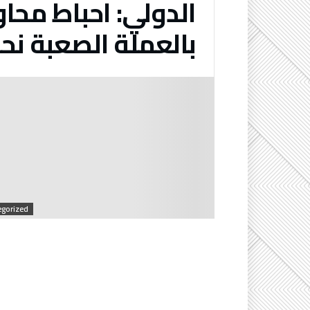
الدولي: احباط محاو
بالعملة الصعبة نحو
gorized