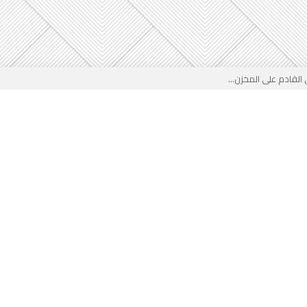
لقادم على المخزن...
 بوجه جديد...
لأطفال الجزائر؟...
من جديد… فهل تتدخل السلطة قبل...
 لفضيحة بيتكوفيتش المدفوعة من...