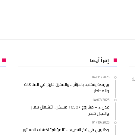
إقرأ أيضا
ن
04/11/2025
بوريطة يستنجد بالجزائر… والمخزن غارق في المتاهات
والمخاطر
14/07/2025
عدل 2 – مشروع 10507 مسكن: الأشغال تتعثر
والآجال تتبخر!
01/10/2025
يعقوبي في فخ التطبيع… “المؤشر” تكشف المستور