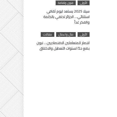
الأولى
فنون وثقافة
سيلا 2025 يستعد ليوم ثقافي
استثنائي… الجزائر تحتفي بالكلمة
والفكر غداً
الأولى
مال واعمال
مقالات
انتصار للمتعاملين الاقتصاديين… تبون
يضع حدًا لسنوات التعطيل والاختناق