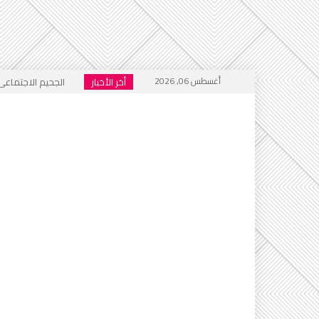
أغسطس 06, 2026
أخر الأخبار
الجحيم الاجتماعي ا
خطاب التكفير يعود
أي أحاديث ستُدرَّس 
التطرف يرفع رأسه 
إعلام العار يصفّق