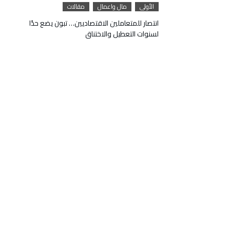
الأولى
مال واعمال
مقالات
انتصار للمتعاملين الاقتصاديين… تبون يضع حدًا
لسنوات التعطيل والاختناق