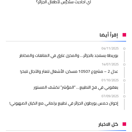
أي أحاديث ستُدرَّس لأطفال الجزائر؟
إقرأ أيضا
04/11/2025
بوريطة يستنجد بالجزائر… والمخزن غارق في المتاهات والمخاطر
14/07/2025
عدل 2 – مشروع 10507 مسكن: الأشغال تتعثر والآجال تتبخر!
01/10/2025
يعقوبي في فخ التطبيع… “المؤشر” تكشف المستور
07/09/2025
إخوان حمس يورطون الجزائر في تطبيع برلماني مع الكيان الصهيوني!
كل الاخبار