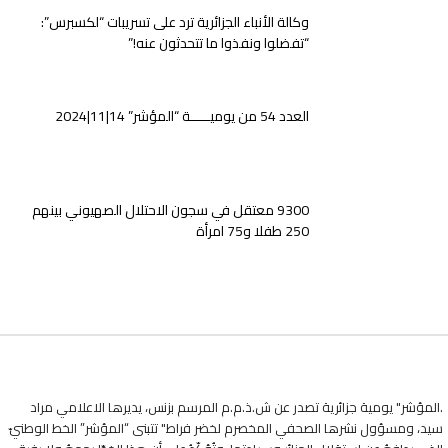
وكالة الأنباء الجزائرية ترد على تسريبات “لكسبرس”:
“تفضلوا ونفذوا ما تتحدثون عنه!”
العدد 54 من يوميـــــة “المؤشر” 14|11|2024
9300 معتقل في سجون الاحتلال الصهيوني بينهم
250 طفلا و75 امرأة
.المؤشر" يومية جزائرية تصدر عن ش.ذ.م.م المرسم بزنس، يديرها الاعلامي مراد
سيد، ومسؤول نشرها الصحفي المخصرم لخضر فراط" تتبنى “المؤشر” الخط الوطنيّ