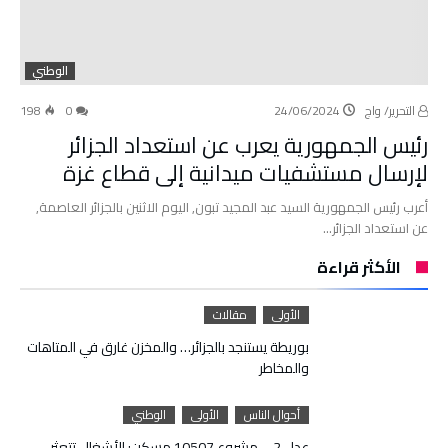
الوطني
التحرير/ واج
24/06/2024
0
198
رئيس الجمهورية يعرب عن استعداد الجزائر
لإرسال مستشفيات ميدانية إلى قطاع غزة
أعرب رئيس الجمهورية السيد عبد المجيد تبون, اليوم الاثنين بالجزائر العاصمة,
عن استعداد الجزائر…
الأكثر قراءة
الأولى
مقالات
بوريطة يستنجد بالجزائر… والمخزن غارق في المتاهات
والمخاطر
أحوال الناس
الأولى
الوطني
عدل 2 – مشروع 10507 مسكن: الأشغال تتعثر