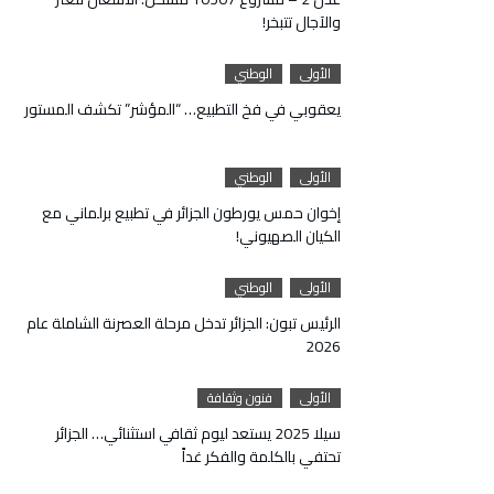
والآجال تتبخر!
الأولى
الوطني
يعقوبي في فخ التطبيع… “المؤشر” تكشف المستور
الأولى
الوطني
إخوان حمس يورطون الجزائر في تطبيع برلماني مع
الكيان الصهيوني!
الأولى
الوطني
الرئيس تبون: الجزائر تدخل مرحلة العصرنة الشاملة عام
2026
الأولى
فنون وثقافة
سيلا 2025 يستعد ليوم ثقافي استثنائي… الجزائر
تحتفي بالكلمة والفكر غداً