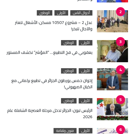
أحوال الناس
الأولى
الوطني
عدل 2 – مشروع 10507 مسكن: الأشغال تتعثر
والآجال تتبخر!
الأولى
الوطني
يعقوبي في فخ التطبيع… “المؤشر” تكشف المستور
الأولى
الوطني
إخوان حمس يورطون الجزائر في تطبيع برلماني مع
الكيان الصهيوني!
الأولى
الوطني
الرئيس تبون: الجزائر تدخل مرحلة العصرنة الشاملة عام
2026
الأولى
فنون وثقافة