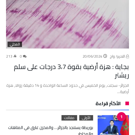
المحلي
التحرير/ واج
20/06/2024
0
213
بجاية : هزة أرضية بقوة 3،7 درجات على سلم
ريشتر
الجزائر- سجلت, يوم الخميس في حدود الساعة الواحدة و 14 دقيقة زوالا, هزة
أرضية…
الأكثر قراءة
الأولى
مقالات
بوريطة يستنجد بالجزائر… والمخزن غارق في المتاهات
والمخاطر