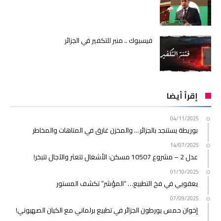
فيسبوك .. منبر للتكفير في الجزائر
إقرأ أيضا
04/11/2025
بوريطة يستنجد بالجزائر… والمخزن غارق في المتاهات والمخاطر
14/07/2025
عدل 2 – مشروع 10507 مسكن: الأشغال تتعثر والآجال تتبخر!
01/10/2025
يعقوبي في فخ التطبيع… “المؤشر” تكشف المستور
07/09/2025
إخوان حمس يورطون الجزائر في تطبيع برلماني مع الكيان الصهيوني!