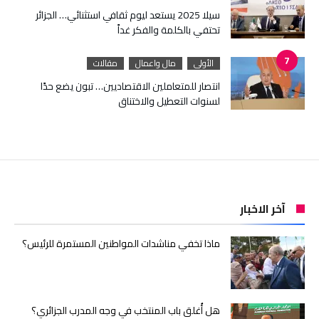
سيلا 2025 يستعد ليوم ثقافي استثنائي… الجزائر
تحتفي بالكلمة والفكر غداً
الأولى
مال واعمال
مقالات
انتصار للمتعاملين الاقتصاديين… تبون يضع حدًا
لسنوات التعطيل والاختناق
آخر الاخبار
ماذا تخفي مناشدات المواطنين المستمرة للرئيس؟
هل أُغلق باب المنتخب في وجه المدرب الجزائري؟