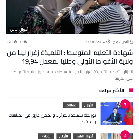
أحوال الناس
التحرير/ واج
27/06/2024
0
270
شهادة التعليم المتوسط : التلميذة زغرار لينا من
ولاية الأغواط الأولى وطنيا بمعدل 19,94
الجزائر – تحصلت التلميذة زغرار لينا من متوسطة محمد عزوز بولاية الأغواط
على المرتبة…
الأكثر قراءة
الأولى
مقالات
بوريطة يستنجد بالجزائر… والمخزن غارق في المتاهات
والمخاطر
أحوال الناس
الأولى
الوطني