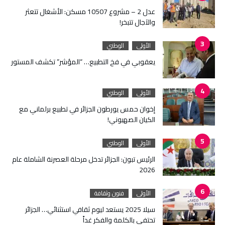
عدل 2 – مشروع 10507 مسكن: الأشغال تتعثر
والآجال تتبخر!
الأولى
الوطني
يعقوبي في فخ التطبيع… “المؤشر” تكشف المستور
الأولى
الوطني
إخوان حمس يورطون الجزائر في تطبيع برلماني مع
الكيان الصهيوني!
الأولى
الوطني
الرئيس تبون: الجزائر تدخل مرحلة العصرنة الشاملة عام
2026
الأولى
فنون وثقافة
سيلا 2025 يستعد ليوم ثقافي استثنائي… الجزائر
تحتفي بالكلمة والفكر غداً