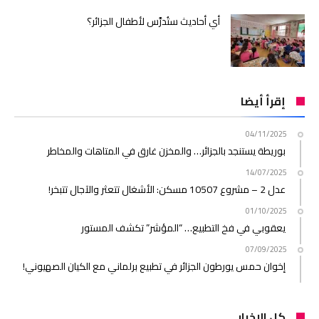
أي أحاديث ستُدرَّس لأطفال الجزائر؟
إقرأ أيضا
04/11/2025
بوريطة يستنجد بالجزائر… والمخزن غارق في المتاهات والمخاطر
14/07/2025
عدل 2 – مشروع 10507 مسكن: الأشغال تتعثر والآجال تتبخر!
01/10/2025
يعقوبي في فخ التطبيع… “المؤشر” تكشف المستور
07/09/2025
إخوان حمس يورطون الجزائر في تطبيع برلماني مع الكيان الصهيوني!
كل الاخبار