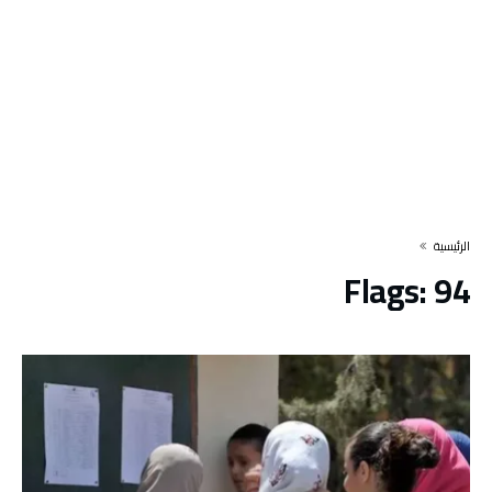
‫الرئيسية‬
Flags:
94