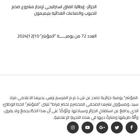
الجزائر- إيطاليا: اتفاق استراتيجي لإنجاز مشروع ضخم
للحبوب والصناعات الغذائية بتيميمون
العدد 72 من يوميـــــة “المؤشر” 10|12|2024
.المؤشر" يومية جزائرية تصدر عن ش.ذ.م.م المرسم بزنس، يديرها الاعلامي مراد
سيد، ومسؤول نشرها الصحفي المخصرم لخضر فراط" تتبنى “المؤشر” الخط الوطنيّ
الذي يدافعُ عن استقلالِ الجزائرِ وسيادتها. وتُؤكّدُ على أن هذا الخطّ يجمعُ ولا يفرق،
وأنّهُ طريقها ومنارةُ دربها في هذه التجربةِ الإعلاميةِ.