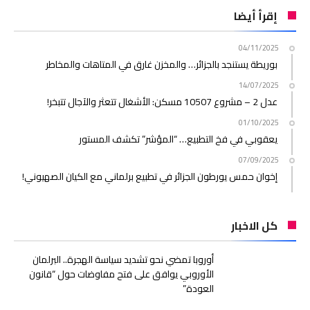
إقرأ أيضا
04/11/2025
بوريطة يستنجد بالجزائر… والمخزن غارق في المتاهات والمخاطر
14/07/2025
عدل 2 – مشروع 10507 مسكن: الأشغال تتعثر والآجال تتبخر!
01/10/2025
يعقوبي في فخ التطبيع… “المؤشر” تكشف المستور
07/09/2025
إخوان حمس يورطون الجزائر في تطبيع برلماني مع الكيان الصهيوني!
كل الاخبار
أوروبا تمضي نحو تشديد سياسة الهجرة.. البرلمان
الأوروبي يوافق على فتح مفاوضات حول “قانون
العودة”