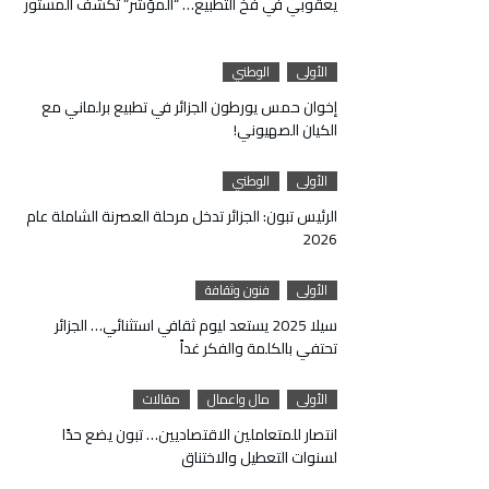
يعقوبي في فخ التطبيع… “المؤشر” تكشف المستور
الأولى
الوطني
إخوان حمس يورطون الجزائر في تطبيع برلماني مع
الكيان الصهيوني!
الأولى
الوطني
الرئيس تبون: الجزائر تدخل مرحلة العصرنة الشاملة عام
2026
الأولى
فنون وثقافة
سيلا 2025 يستعد ليوم ثقافي استثنائي… الجزائر
تحتفي بالكلمة والفكر غداً
الأولى
مال واعمال
مقالات
انتصار للمتعاملين الاقتصاديين… تبون يضع حدًا
لسنوات التعطيل والاختناق