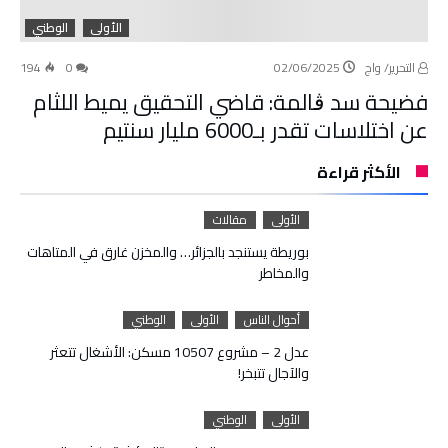
الأولى
الوطني
التحرير/ واج
02/06/2025
0
194
فضيحة سد ڨالمة: قاضي التحقيق يميط اللثام
عن اختلاسات تقدر بـ6000 مليار سنتيم
الأكثر قراءة
الأولى
مقالات
بوريطة يستنجد بالجزائر… والمخزن غارق في المتاهات
والمخاطر
أحوال الناس
الأولى
الوطني
عدل 2 – مشروع 10507 مسكن: الأشغال تتعثر
والآجال تتبخر!
الأولى
الوطني