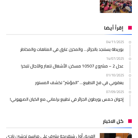
إقرأ أيضا
04/11/2025
بوريطة يستنجد بالجزائر… والمخزن غارق في المتاهات والمخاطر
14/07/2025
عدل 2 – مشروع 10507 مسكن: الأشغال تتعثر والآجال تتبخر!
01/10/2025
يعقوبي في فخ التطبيع… “المؤشر” تكشف المستور
07/09/2025
إخوان حمس يورطون الجزائر في تطبيع برلماني مع الكيان الصهيوني!
كل الاخبار
الفريق أول شنقريحة يشرف على مراسم تدشين نادي