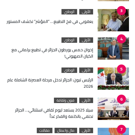
الأولى
الوطني
يعقوبي في فخ التطبيع… “المؤشر” تكشف المستور
الأولى
الوطني
إخوان حمس يورطون الجزائر في تطبيع برلماني مع
الكيان الصهيوني!
الأولى
الوطني
الرئيس تبون: الجزائر تدخل مرحلة العصرنة الشاملة عام
2026
الأولى
فنون وثقافة
سيلا 2025 يستعد ليوم ثقافي استثنائي… الجزائر
تحتفي بالكلمة والفكر غداً
الأولى
مال واعمال
مقالات