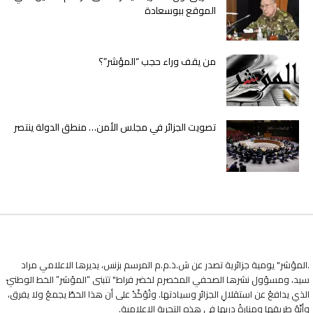
الموقع ببوسعادة
من يقف وراء حجب “المؤشر”؟
تصويت الجزائر في مجلس الأمن… منطق الدولة ينتصر
.المؤشر" يومية جزائرية تصدر عن ش.ذ.م.م المرسم بزنس، يديرها الاعلامي مراد
سيد، ومسؤول نشرها الصحفي المخصرم لخضر فراط" تتبنى “المؤشر” الخط الوطنيّ
الذي يدافعُ عن استقلالِ الجزائرِ وسيادتها. وتُؤكّدُ على أن هذا الخطّ يجمعُ ولا يفرق،
وأنّهُ طريقها ومنارةُ دربها في هذه التجربةِ الإعلاميةِ.