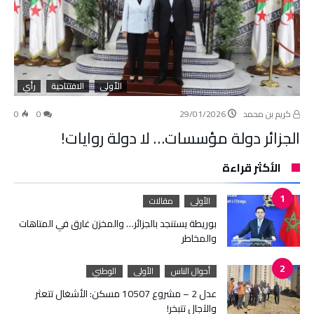
الأولى
الافتتاحية
رأي
كريم بن محمد
29/01/2026
0
0
الجزائر دولة مؤسسات… لا دولة روايات!
الأكثر قراءة
الأولى
مقالات
بوريطة يستنجد بالجزائر… والمخزن غارق في المتاهات
والمخاطر
أحوال الناس
الأولى
الوطني
عدل 2 – مشروع 10507 مسكن: الأشغال تتعثر
والآجال تتبخر!