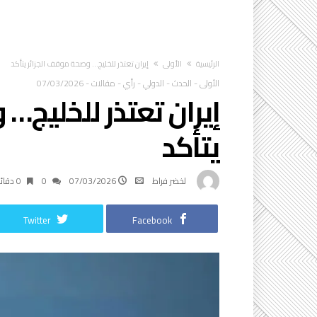
‫الرئيسية‬
الأولى
إيران تعتذر للخليج… وصحة موقف الجزائر يتأكد
الأولى
-
الحدث
-
الدولي
-
رأي
-
مقالات
-
07/03/2026
إيران تعتذر للخليج…
يتأكد
لخضر فراط
07/03/2026
0
0 ‫دقائق‬
Twitter
Facebook