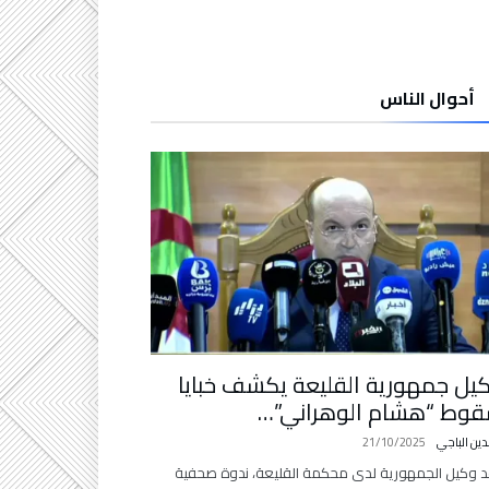
أحوال الناس
يل جمهورية القليعة يكشف خبايا
وط “هشام الوهراني”…
دين الباجي
21/10/2025
 وكيل الجمهورية لدى محكمة القليعة، ندوة صحفية