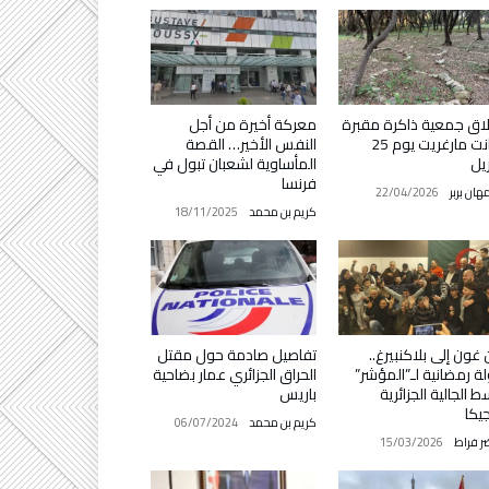
اق جمعية ذاكرة مقبرة
معركة أخيرة من أجل
سانت مارغريت يوم 25
النفس الأخير… القصة
يل
المأساوية لشعبان تبول في
فرنسا
ان بربر
22/04/2026
كريم بن محمد
18/11/2025
غون إلى بلاكنبيرغ..
تفاصيل صادمة حول مقتل
ة رمضانية لـ”المؤشر”
الحراق الجزائري عمار بضاحية
 الجالية الجزائرية
باريس
جيكا
كريم بن محمد
06/07/2024
ر فراط
15/03/2026