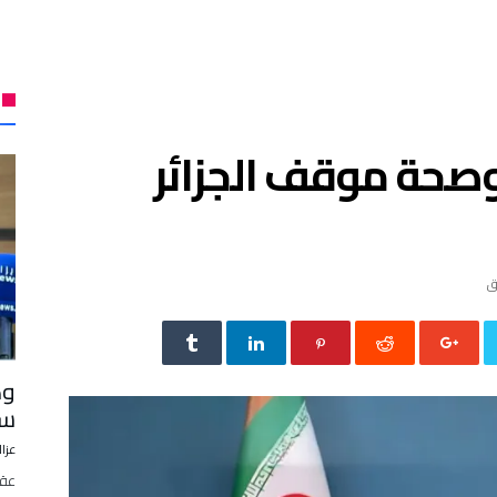
 وصحة موقف الجزائر
وك
سق
عزال
عقد