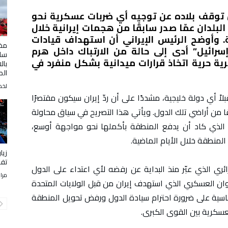
ن توقف بلاده عن توجيه أي ضربات عسكرية نحو
ك البلدان عمّا صدر سابقًا من هجمات إيرانية خلال
. وأوضح الرئيس الإيراني أن استهداف قيادات
مخا
إسرائيل” أدى إلى حالة من الارتباك داخل هرم
سلا
ية حرية اتخاذ قرارات ميدانية بشكل منفرد في
بال
الص
لخض
اً أي دولة خليجية، مشددًا على أن ردّ إيران سيكون مقتصرًا
 من أراضي تلك الدول. ويأتي هذا التصريح في سياق محاولة
ر الذي كاد أن يدفع المنطقة بأكملها نحو مواجهة أوسع،
لمنطقة خلال الأيام الماضية.
زيا
تفض
ئري الذي عبّر منذ البداية عن رفضه لأي اعتداء على الدول
مرا
ان العسكري الذي استهدف إيران من قبل الولايات المتحدة
لوماسية على ضرورة احترام سيادة الدول ورفض تحويل المنطقة
عسكرية بين القوى الكبرى.