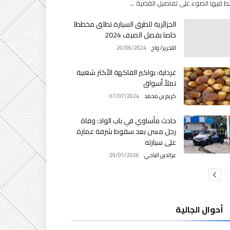
 فيها الضوء على تفاصيل القضية …
الجزائرية للطرق السيارة تطلق مخططا
خاصا بفصل الصيف 2024
التحرير/ واج
20/06/2024
غرداية: بواكير الفاكهة الأكثر شعبية
تملأ أسواق
كريم بن محمد
07/07/2024
حادث مأساوي في باب الواد: وفاة
رجل مسن بعد سقوط شرفة عمارة
على سيارته
عزالدين الباجي
29/01/2026
أحوال الجالية