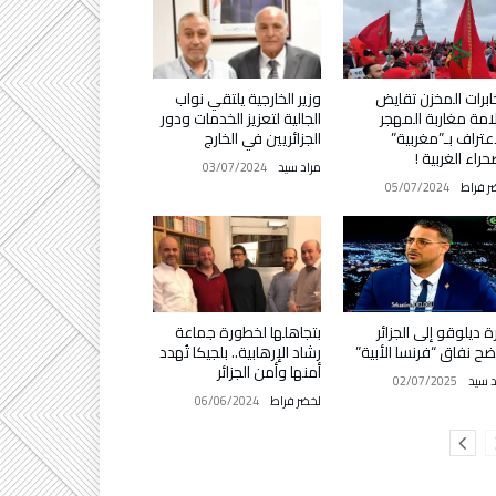
برات المخزن تقايض
وزير الخارجية يلتقي نواب
مة مغاربة المهجر
الجالية لتعزيز الخدمات ودور
اعتراف بـ”مغربية”
الجزائريين في الخارج
حراء الغربية !
مراد سيد
03/07/2024
ر فراط
05/07/2024
رة ديلوقو إلى الجزائر
بتجاهلها لخطورة جماعة
ح نفاق “فرنسا الأبية”
رشاد الإرهابية.. بلجيكا تُهدد
أمنها وأمن الجزائر
د سيد
02/07/2025
لخضر فراط
06/06/2024