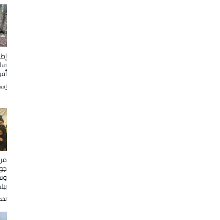
إطل
أفر
إسمه
من 
جول
وسط
ببل
لخض