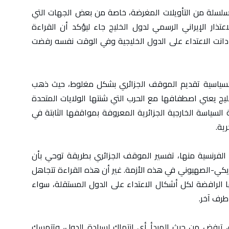
لسلسلة من التأويلات المغرضة، خاصة من بعض الجهات التي
تذار الإيراني الرسمي لدول الخليج جاء ليؤكد أن القراءة
إذ أدانت الاعتداء على الدول الخليجية وفي الوقت نفسه رفضت
السياسية تقديم الموقف الجزائري بشكل مغلوط، حيث ذهب
خليج يعني اصطفافها مع الحرب التي شنتها الولايات المتحدة
السياسة الخارجية الجزائرية المعروفة بمواقفها الثابتة في
ية.
الفرنسية منها، تفسير الموقف الجزائري بطريقة توحي بأن
يكي-الصهيوني في هذه الأزمة. غير أن هذه القراءة تتجاهل
ها الرافضة لكل أشكال الاعتداء على الدول المستقلة، سواء
طرف آخر.
، ترفض من حيث المبدأ أي انتهاك لسيادة الدول، وتتمسك