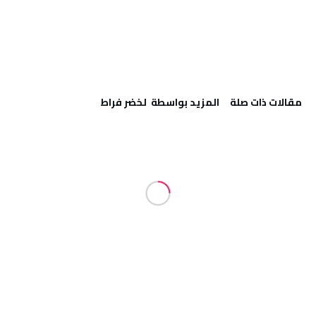
‫مقالات ذات صلة‬
‫‫المزيد بواسطة‬ ‬ لخضر فراط