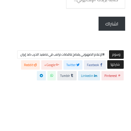
بريدك
الإلكتروني...
اشتراك
‫‫‫‫وسوم‬
الإعلام الصهيوني يفضح تناقضات ترامب في تصعيد الحرب ضد إيران
‫‫ شاركها‬
Reddit
Google+
Twitter
Facebook
Tumblr
Linkedin
Pinterest