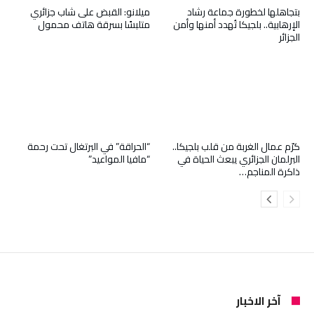
بتجاهلها لخطورة جماعة رشاد
ميلانو: القبض على شاب جزائري
الإرهابية.. بلجيكا تُهدد أمنها وأمن
متلبسًا بسرقة هاتف محمول
الجزائر
كرّم عمال الغربة من قلب بلجيكا..
“الحراقة” في البرتغال تحت رحمة
البرلمان الجزائري يبعث الحياة في
“مافيا المواعيد”
ذاكرة المناجم…
آخر الاخبار