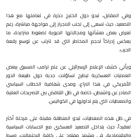
وفي المقابل، تبدو دول الخليج حذرة في تعاملها مع هذا
التصعيد، حيث تسعى إلى تجنب الانجرار إلى مواجهة مباشرة، رغم
تعرض بعض منشآتها ومجالاتها الحيوية لضغوط متزايدة، ما
يعكس إدراكاً لحجم المخاطر التي قد تترتب عن توسع رقعة
الحرب.
ويأتي كشف الإعلام الإسرائيلي عن علم ترامب المسبق ببعض
العمليات العسكرية ليطرح تساؤلات جدية حول طبيعة الدور
الأمريكي في هذا النزاع، ومدى شفافية الخطاب السياسي
الصادر عن واشنطن، خاصة في ظل التناقض بين التصريحات العلنية
والمعطيات التي يتم تداولها في الكواليس.
في ظل هذه المعطيات، تبدو المنطقة مقبلة على مرحلة أكثر
تعقيداً، حيث يتداخل التصعيد العسكري مع الحسابات السياسية
والاقتصادية، في مشهد مفتوح على كافة الاحتمالات، وسط