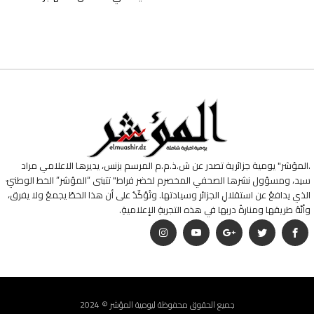
.المؤشر" يومية جزائرية تصدر عن ش.ذ.م.م المرسم بزنس، يديرها الاعلامي مراد
سيد، ومسؤول نشرها الصحفي المخصرم لخضر فراط" تتبنى “المؤشر” الخط الوطنيّ
الذي يدافعُ عن استقلالِ الجزائرِ وسيادتها. وتُؤكّدُ على أن هذا الخطّ يجمعُ ولا يفرق،
وأنّهُ طريقها ومنارةُ دربها في هذه التجربةِ الإعلاميةِ.
جميع الحقوق محفوظة ليومية المؤشر © 2024