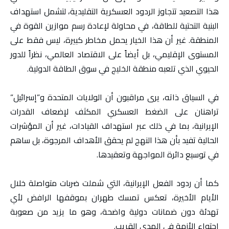
هذا التصعيد تتجاوز الردود العسكرية التقليدية، لتشمل استهداف
البنية التحتية للطاقة، في محاولة لإعادة رسم موازين القوة في
المنطقة. غير أن هذا الخيار يحمل مخاطر كبيرة، ليس فقط على
المستوى الإقليمي، بل أيضاً على الاقتصاد العالمي، نظراً للدور
الحيوي الذي تلعبه منطقة الخليج في سوق الطاقة الدولية.
في السياق ذاته، يرى مراقبون أن الولايات المتحدة و”إسرائيل”
تراهنان على الضغط العسكري المكثف لإضعاف القدرات
الإيرانية، بما في ذلك عبر استهداف القيادات، غير أن المؤشرات
الحالية تفيد بأن هذا النهج لم يحقق الأهداف المرجوة، بل ساهم
في توسيع دائرة المواجهة وتعقيدها.
كما أن ردود الفعل الإيرانية، التي شملت ضربات متواصلة خلال
الأيام الأخيرة، تعكس تمسك طهران بموقفها الرافض لأي
تهدئة دون ضمانات دولية واضحة، وهو ما يزيد من صعوبة
احتواء الأزمة في المدى القريب.