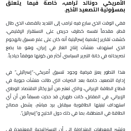
الأمريكي دونالد ترامب، خاصة فيما يتعلق
بمسؤولية التصعيد الأخير.
ففي الوقت الذي سارع فيه ترامب إلى التنديد بالقصف الذي طال
قطر، مقدماً نفسه كطرف حريص على الاستقرار الإقليمي،
كشفت تقارير إعلامية إسرائيلية أنه كان على علم مسبق بالهجوم
الذي استهدف منشآت إنتاج الغاز في إيران، وهو ما يضع
تصريحاته في خانة التبرير السياسي أكثر من كونها موقفاً حيادياً.
هذا التطور يعزز فرضية وجود تنسيق أمريكي-“إسرائيلي” في
إدارة التصعيد، خاصة بعد الضربات التي طالت منشآت حيوية في
قطاع الطاقة الإيراني، والتي تعتبر من أبرز ركائز الاقتصاد الوطني
الإيراني. في المقابل، كانت طهران قد حذرت مسبقاً من أن أي
استهداف لبنيتها الطاقوية سيقابل برد مباشر، يشمل مصالح
الطاقة في المنطقة، بما في ذلك دول الخليج و”إسرائيل”.
وتشير المعطيات المتداولة إلى أن الاستراتيجية المعتمدة في