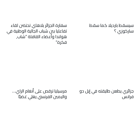
سيسقط بارديلا كما سقط
سفارة الجزائر بلاهاي تحتضن لقاء
ساركوزي ؟
تفاعليا بين شباب الجالية الوطنية في
هولندا وأعضاء القافلة “شاب,
فكرة”
جزائري يطعن طليقته في إيل دو
مرسيليا ترقص على أنغام الراي…
فرانس
واليمين الفرنسي يغلي غضبًا