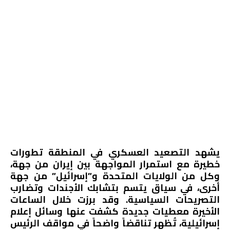
يشهد التصعيد العسكري في المنطقة تطورات
خطيرة مع استمرار المواجهة بين إيران من جهة،
وكل من الولايات المتحدة و”إسرائيل” من جهة
أخرى، في سياق يتسم بتشابك الأجندات وتضارب
التصريحات السياسية. وقد برزت خلال الساعات
الأخيرة معطيات جديدة كشفت عنها وسائل إعلام
إسرائيلية، تُظهر تناقضاً واضحاً في مواقف الرئيس