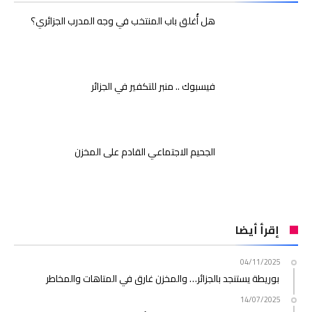
هل أُغلق باب المنتخب في وجه المدرب الجزائري؟
فيسبوك .. منبر للتكفير في الجزائر
الجحيم الاجتماعي القادم على المخزن
إقرأ أيضا
04/11/2025
بوريطة يستنجد بالجزائر… والمخزن غارق في المتاهات والمخاطر
14/07/2025