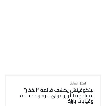
بيتكوفيتش يكشف قائمة “الخضر”
لمواجهة الأوروغواي… وجوه جديدة
وغيابات بارزة