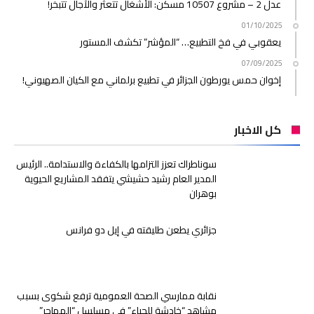
عدل 2 – مشروع 10507 مسكن: الأشغال تتعثر والآجال تتبخر!
01/10/2025
يعقوبي في فخ التطبيع… “المؤشر” تكشف المستور
07/09/2025
إخوان حمس يورطون الجزائر في تطبيع برلماني مع الكيان الصهيوني!
كل الاخبار
سوناطراك تعزز التزامها بالكفاءة والاستدامة.. الرئيس
المدير العام رشيد حشيشي يتفقد المشاريع الحيوية
بوهران
جزائري يطعن طليقته في إيل دو فرانس
نقابة ممارسي الصحة العمومية ترفع شكوى بسبب
مشاهد “خادشة للحياء” في مسلسل “المهاجر”