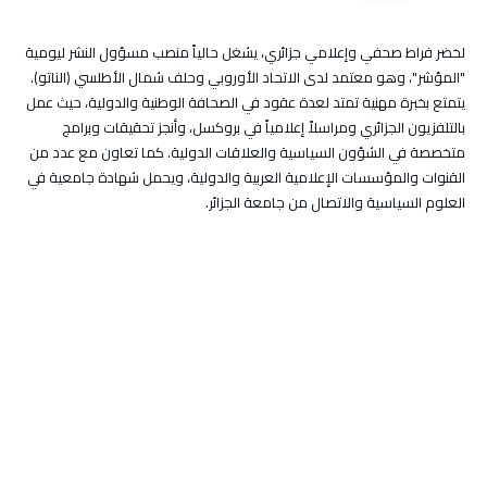
لخضر فراط صحفي وإعلامي جزائري، يشغل حالياً منصب مسؤول النشر ليومية
"المؤشر"، وهو معتمد لدى الاتحاد الأوروبي وحلف شمال الأطلسي (الناتو).
يتمتع بخبرة مهنية تمتد لعدة عقود في الصحافة الوطنية والدولية، حيث عمل
بالتلفزيون الجزائري ومراسلاً إعلامياً في بروكسل، وأنجز تحقيقات وبرامج
متخصصة في الشؤون السياسية والعلاقات الدولية. كما تعاون مع عدد من
القنوات والمؤسسات الإعلامية العربية والدولية، ويحمل شهادة جامعية في
العلوم السياسية والاتصال من جامعة الجزائر.