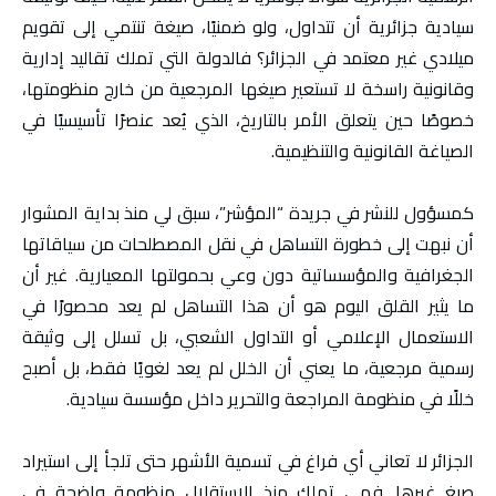
سيادية جزائرية أن تتداول، ولو ضمنيًا، صيغة تنتمي إلى تقويم
ميلادي غير معتمد في الجزائر؟ فالدولة التي تملك تقاليد إدارية
وقانونية راسخة لا تستعير صيغها المرجعية من خارج منظومتها،
خصوصًا حين يتعلق الأمر بالتاريخ، الذي يُعد عنصرًا تأسيسيًا في
الصياغة القانونية والتنظيمية.
كمسؤول للنشر في جريدة “المؤشر”، سبق لي منذ بداية المشوار
أن نبهت إلى خطورة التساهل في نقل المصطلحات من سياقاتها
الجغرافية والمؤسساتية دون وعي بحمولتها المعيارية. غير أن
ما يثير القلق اليوم هو أن هذا التساهل لم يعد محصورًا في
الاستعمال الإعلامي أو التداول الشعبي، بل تسلل إلى وثيقة
رسمية مرجعية، ما يعني أن الخلل لم يعد لغويًا فقط، بل أصبح
خللًا في منظومة المراجعة والتحرير داخل مؤسسة سيادية.
الجزائر لا تعاني أي فراغ في تسمية الأشهر حتى تلجأ إلى استيراد
صيغ غيرها. فهي تملك منذ الاستقلال منظومة واضحة في