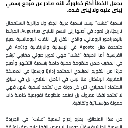
يجعل الخطأ أكثر خطورة، لأنه صادر عن مرجع رسمي
يُبنى عليه ولا يُبنى ضده.
تسمية “غشت” ليست تسمية عربية الجذر، ولا جزائرية الاستعمال
تاريخيًا، بل تعود في أصلها إلى الاسم اللاتيني Augustus، المرتبط
بالإمبراطور الروماني، والذي انتقل إلى اللغات الرومانسية بصيغ
متعددة مثل Agosto في الإسبانية والبرتغالية وAoût في
الفرنسية. أما الصيغة “غشت” فهي تحوير صوتي مغاربي ترسّخ
في المغرب ضمن منظومة محلية خاصة بتسمية الأشهر، وأصبح
جزءًا من التقويم الميلادي المعتمد إداريًا ورسميًا في المملكة
المغربية. الإشكال هنا ليس في الأصل اللاتيني، بل في سياق
الاعتماد المعياري، لأن كل دولة حين تعتمد تسمية شهر، فهي
لا تعتمد لفظًا معزولًا، بل تعتمد منظومة تقويمية كاملة ذات
حمولة مؤسساتية وثقافية.
من هذا المنطلق، يطرح إدراج تسمية “غشت” في الجريدة
الرسمية الجزائرية سؤالًا جوهريًا لا يمكن القفز عليه: كيف لوثيقة