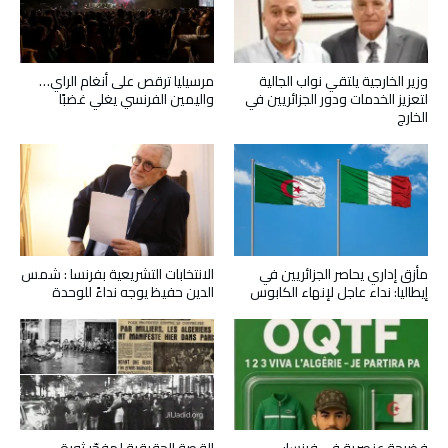
وزير الخارجية يلتقي نواب الجالية
مرسيليا ترقص على أنغام الراي…
لتعزيز الخدمات ودور الجزائريين في
واليمين الفرنسي يغلي غضبًا
الخارج
مأزق إداري يحاصر الجزائريين في
الانتخابات التشريعية بفرنسا : شمس
إيطاليا: نداء عاجل لإنهاء الكابوس
الدين حفيظ يوجه نداءً للوحدة
فضيحة عنصرية في فرنسا:
القصة الحقيقية لمفجّر ثورة