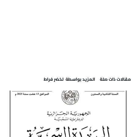
‫مقالات ذات صلة‬
‫‫المزيد بواسطة‬ ‬ لخضر فراط