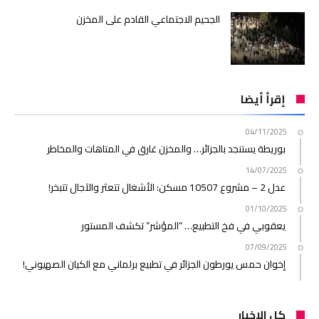
الجحيم الاجتماعي القادم على المخزن
إقرأ أيضا
04/11/2025
بوريطة يستنجد بالجزائر… والمخزن غارق في المتاهات والمخاطر
14/07/2025
عدل 2 – مشروع 10507 مسكن: الأشغال تتعثر والآجال تتبخر!
01/10/2025
يعقوبي في فخ التطبيع… “المؤشر” تكشف المستور
07/09/2025
إخوان حمس يورطون الجزائر في تطبيع برلماني مع الكيان الصهيوني!
كل الاخبار