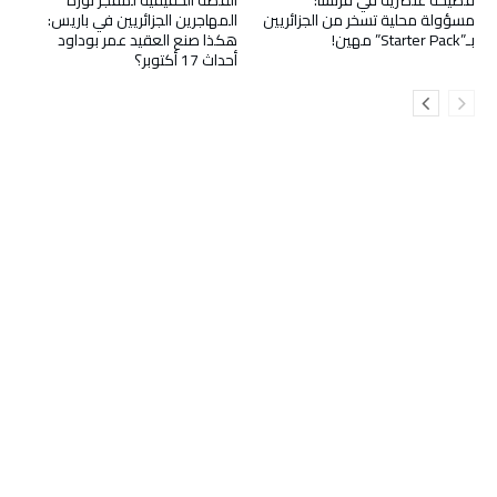
مسؤولة محلية تسخر من الجزائريين
المهاجرين الجزائريين في باريس:
بـ”Starter Pack” مهين!
هكذا صنع العقيد عمر بوداود
أحداث 17 أكتوبر؟