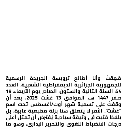
صُعِقتُ وأنا أطالع ترويسة الجريدة الرسمية
للجمهورية الجزائرية الديمقراطية الشعبية، العدد
54، السنة الثانية والستون، الصادر يوم الأربعاء 19
صفر 1447 هـ، الموافق 13 غشت 2025، بعد أن
وقفتُ على تسمية شهر أوت/أغسطس تحت اسم
“غشت”. الأمر لا يتعلق هنا بزلة مطبعية عابرة، بل
بلفظ مُثبت في وثيقة سيادية يُفترض أن تمثل أعلى
درجات الانضباط اللغوي والتحرير الإداري، وهو ما