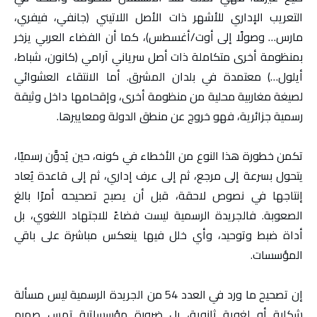
التعريب الإداري للأشهر ذات الأصل اللاتيني (جانفي، فيفري،
مارس… وصولًا إلى أوت/أغسطس)، كما أن الفضاء العربي يزخر
بمنظومة أخرى متكاملة ذات أصل سرياني آرامي (كانون، شباط،
أيلول…) معتمدة في بلدان المشرق. أما الانتقاء العشوائي
لصيغة مغاربية محلية من منظومة أخرى، وإقحامها داخل وثيقة
رسمية جزائرية، فهو خروج عن منطق الدولة ومعاييرها.
تكمن خطورة هذا النوع من الأخطاء في كونه، حين يُدوَّن رسميًا،
يتحول بسرعة إلى مرجع، ثم إلى عرف إداري، ثم إلى قاعدة يُعاد
إنتاجها في نصوص لاحقة، قبل أن يصبح تصحيحه أمرًا بالغ
الصعوبة. فالجريدة الرسمية ليست فضاءً للاجتهاد اللغوي، بل
أداة ضبط وتوحيد، وأي خلل فيها ينعكس مباشرة على باقي
المؤسسات.
إن تصحيح ما ورد في العدد 54 من الجريدة الرسمية ليس مسألة
شكلية أو لغوية ثانوية، بل ضرورة مؤسساتية تمس صميم