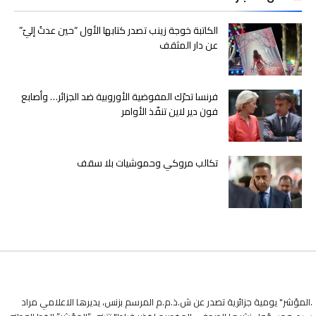
الكاتبة خوجة زينب تصدر كتابها الأول “حين عدتُ إليّ”
عن دار المثقف
فرنسا تحرّك المفوضية الأوروبية ضد الجزائر… وأصابع
فون دير لاين تنفّذ الأوامر
تكالب مروكي وحموشيات بلا سقف
.المؤشر" يومية جزائرية تصدر عن ش.ذ.م.م المرسم بزنس، يديرها الاعلامي مراد