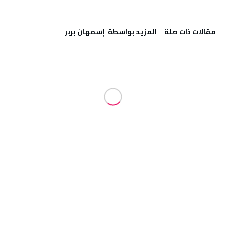
‫مقالات ذات صلة‬
‫‫المزيد بواسطة‬ ‬ إسمهان بربر