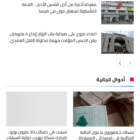
معركة أخيرة من أجل النفس الأخير… القصة
المأساوية لشعبان تبول في فرنسا
اعتداء مروع على صيدلية بباب الزوار: إيداع 4 متهمين
رهن الحبس المؤقت بتهمة محاولة القتل العمدي
أحوال الجالية
تسببت في خسائر بـ30 مليون يورو..
نشطاء جمعويون يدعون الجالية
تفكيك شبكة تهريب دولية للسيارات
الجزائرية في فرنسا إلى المشاركة