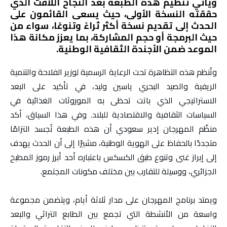
ويأتي تنظيم هذه الطبعة بعد النجاح اللافت الذي
حققته النسخة الأولى، حيث يسعى القائمون على
الحدث إلى تقديم نسخة أكثر ثراءً وتنوعًا، سواء من
حيث البرمجة أو حجم المشاركة، بما يعزز مكانة هذا
الموعد ضمن الأجندة الثقافية الوطنية.
وتُنظم هذه التظاهرة تحت الرعاية الرسمية لوزير الفلاحة والتنمية
الريفية والصيد البحري ياسين وليد، في تأكيد على البعد
الاستراتيجي الذي باتت تحظى به الموروثات الغذائية في
السياسات الثقافية والاقتصادية للبلاد. وفي هذا السياق، أكد
منظّم المهرجان إدير سعودي أن هذه الطبعة تُجسد التزامًا
متجددًا بالحفاظ على الهوية الوطنية، مشيرًا إلى أن الحدث يهدف
إلى إبراز غنى وتنوع طبق الكسكس باعتباره أحد أبرز رموز المطبخ
الجزائري، ووسيلة للتقارب بين مختلف مكونات المجتمع.
ويمتد برنامج المهرجان على مدار ثلاثة أيام، ويتضمن مجموعة
واسعة من الأنشطة التي تجمع بين الطابع التراثي والبعد