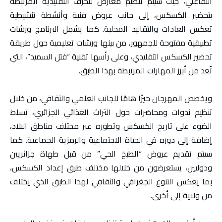
التفاعلي، حيث سيتم تنظيم معارض للحرف التقليدية المرتبطة
بتحضير الكسكس، إلى جانب عروض فنية وأنشطة تنشيطية
تعكس العادات والتقاليد المحلية. كما يشمل البرنامج ورشات
تطبيقية مفتوحة للجمهور، من بينها ورشات تعليمية حول طريقة
تحضير الكسكس التقليدي، وعلى رأسها تقنية “فتل السميد”، التي
تُعد من أبرز المهارات المرتبطة بهذا الطبق.
ويخصص المهرجان حيزًا هامًا للجانب العلمي والثقافي، من خلال
تنظيم ندوات ومحاضرات حول التراث الغذائي الجزائري، تسلط
الضوء على تاريخ الكسكس وتطوره عبر مختلف مناطق البلاد،
إضافة إلى دوره في الحياة الاجتماعية والرمزية الجماعية. كما
سيتم تقديم عروض “الطبخ الحي” من قبل طهاة جزائريين
ودوليين، يستعرضون من خلالها مختلف طرق إعداد الكسكس،
بما يعكس التنوع الجغرافي والثقافي لهذا الطبق الذي يختلف
من ولاية إلى أخرى.