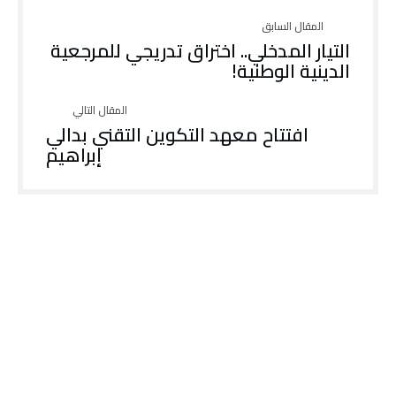
التيار المدخلي.. اختراق تدريجي للمرجعية
الدينية الوطنية!
افتتاح معهد التكوين التقني بدالي
إبراهيم