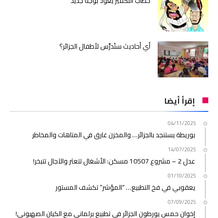
خطاب التكفير يعود بوجه جديد
أي أحاديث ستُدرَّس لأطفال الجزائر؟
إقرأ أيضا
04/11/2025
بوريطة يستنجد بالجزائر… والمخزن غارق في المتاهات والمخاطر
14/07/2025
عدل 2 – مشروع 10507 مسكن: الأشغال تتعثر والآجال تتبخر!
01/10/2025
يعقوبي في فخ التطبيع… “المؤشر” تكشف المستور
07/09/2025
إخوان حمس يورطون الجزائر في تطبيع برلماني مع الكيان الصهيوني!