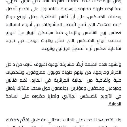
ومن أبرز محطات هذه الطبعة تنظيم مسابقات في فنون الطهي،
بمشاركة طهاة محترفين وهواة، يتنافسون على تقديم أفضل
وصفات الكسكس، على أن تُختتم التظاهرة بحفل توزيع جوائز
“حبة الذهب”، التي تُمنح لأفضل المشاركات، في أجواء احتفالية
تعكس روح التنافس والإبداع. كما سيتمكن الزوار من تذوق
مختلف أنواع الكسكس التي تمثل ولايات الوطن، في تجربة
تفاعلية تعكس ثراء المطبخ الجزائري وتنوعه.
وتشهد هذه الطبعة أيضًا مشاركة نوعية لضيوف شرف من داخل
الجزائر وخارجها، من بينهم طهاة دوليون معروفون، وشخصيات
فنية وثقافية من الجالية الجزائرية في الخارج، تضم فنانين
ومبدعين وصحفيين ومؤثرين، يجتمعون حول هدف مشترك يتمثل
في الترويج للكسكس الجزائري وتعزيز حضوره على الساحة
الدولية.
ولا يقتصر هذا الحدث على الجانب الغذائي فقط، بل يُقدَّم كفضاء