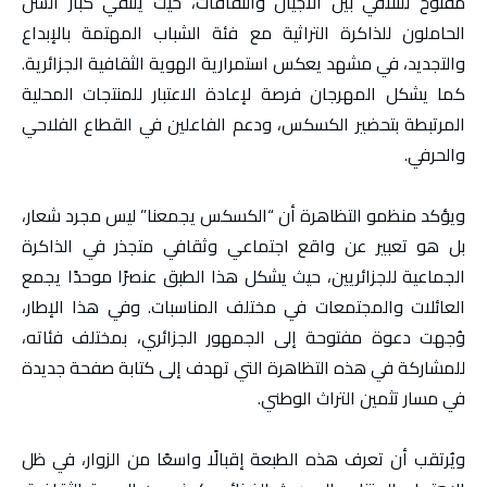
مفتوح للتلاقي بين الأجيال والثقافات، حيث يلتقي كبار السن
الحاملون للذاكرة التراثية مع فئة الشباب المهتمة بالإبداع
والتجديد، في مشهد يعكس استمرارية الهوية الثقافية الجزائرية.
كما يشكل المهرجان فرصة لإعادة الاعتبار للمنتجات المحلية
المرتبطة بتحضير الكسكس، ودعم الفاعلين في القطاع الفلاحي
والحرفي.
ويؤكد منظمو التظاهرة أن “الكسكس يجمعنا” ليس مجرد شعار،
بل هو تعبير عن واقع اجتماعي وثقافي متجذر في الذاكرة
الجماعية للجزائريين، حيث يشكل هذا الطبق عنصرًا موحدًا يجمع
العائلات والمجتمعات في مختلف المناسبات. وفي هذا الإطار،
وُجهت دعوة مفتوحة إلى الجمهور الجزائري، بمختلف فئاته،
للمشاركة في هذه التظاهرة التي تهدف إلى كتابة صفحة جديدة
في مسار تثمين التراث الوطني.
ويُرتقب أن تعرف هذه الطبعة إقبالًا واسعًا من الزوار، في ظل