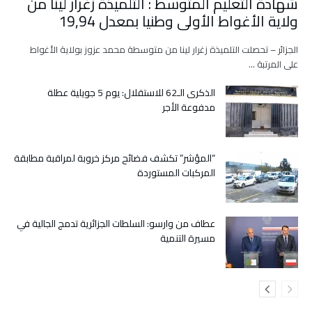
شهادة التعليم المتوسط : التلميذة زغرار لينا من
ولاية الأغواط الأولى وطنيا بمعدل 19,94
الجزائر – تحصلت التلميذة زغرار لينا من متوسطة محمد عزوز بولاية الأغواط
على المرتبة …
الذكرى الـ62 للاستقلال: يوم 5 جويلية عطلة
مدفوعة الأجر
“المؤشر” تكشف فضائح مركز خروبة لمراقبة مطابقة
المركبات المستوردة
عطاف من وارسو: السلطات الجزائرية تدمج الجالية في
مسيرة التنمية