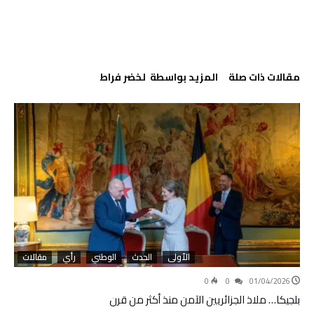
‫مقالات ذات صلة‬
‫‫المزيد بواسطة‬ ‬ لخضر فراط
الأولى
الحدث
الوطني
رأي
مقالات
0
0
01/04/2026
بلجيكا… ملاذ الجزائريين الآمن منذ أكثر من قرن