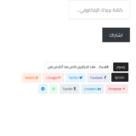
كتابة
بريدك
الإلكتروني...
اشتراك
‫‫‫‫وسوم‬
بلجيكا… ملاذ الجزائريين الآمن منذ أكثر من قرن
‫‫ شاركها‬
Reddit
Google+
Twitter
Facebook
Tumblr
Linkedin
Pinterest