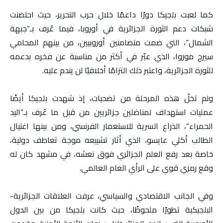
كما لعبت بلجيكا دورًا داعمًا خلال حرب التحرير، حيث احتضنت
شبكات دعم الثورة الجزائرية في أوروبا، فيما عُرف بـ“جبهة
الشمال”، التي ضمت متضامنين أوروبيين، من بينهم المحامي
سيرج موروا، الذي عبّر في أكثر من مناسبة عن فخره بدعمه
للثورة الجزائرية، واعتبر ذلك التزامًا أخلاقيًا لن يندم عليه.
ولم تخلُ هذه المرحلة من تضحيات، إذ شهدت بلجيكا أيضًا
عمليات استهداف لمناضلين جزائريين من قبل ما عُرف بـ“اليد
الحمراء”، الذراع السرية للاستعمار الفرنسي، ومن بينها اغتيال
الطالب أكلي عايسو، الذي أثار تشييعه موجة تعاطف دولية،
خاصة بعد رفع العلم الجزائري فوق نعشه، في مشهد كان له
وقع رمزي قوي على الرأي العام العالمي.
وفي الجانب الاقتصادي والسياسي، عرفت العلاقات الجزائرية-
البلجيكية تطورًا ملحوظًا، حيث كانت بلجيكا من بين الدول