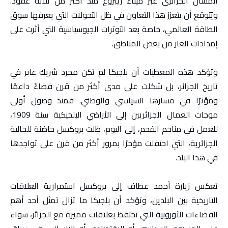
المسال الجزائري عبر ميناء زيبروغ منذ أكثر من ثلاثة عقود.
ويُتوقع أن يتعزز هذا التعاون في ظل التحولات التي يعرفها سوق
الطاقة العالمي، خاصة بعد التوترات الجيوسياسية التي أثرت على
إمدادات الغاز من بعض المناطق.
وتؤكد هذه المعطيات أن بلجيكا لم تكن مجرد شريك عابر في
تاريخ الجزائر، بل شكلت على مدى أكثر من قرن فضاءً داعمًا
ومؤثرًا في مسارها السياسي والوطني. فمنذ وصول أولى
موجات العمال الجزائريين إلى الأراضي البلجيكية سنة 1909،
للعمل في مناجم الفحم، إلى اليوم، ظلت بروكسل حاضنة للجالية
الجزائرية، التي احتفلت مؤخرًا بمرور أكثر من قرن على تواجدها
في هذا البلد.
تعكس زيارة أحمد عطاف إلى بروكسل استمرارية العلاقات
التاريخية بين البلدين، وتؤكد أن بلجيكا ما تزال تمثل أحد أهم
الفضاءات الأوروبية التي تحتفظ بعلاقات مميزة مع الجزائر، سواء