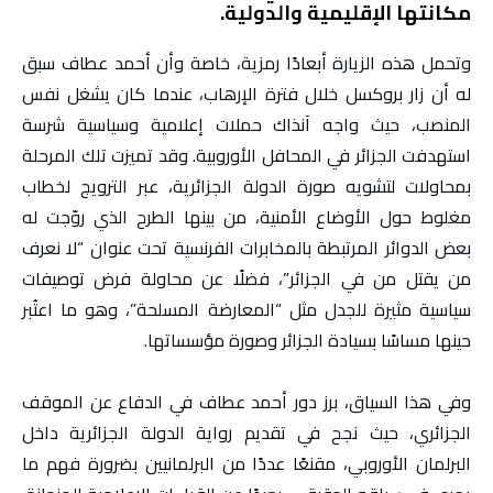
مكانتها الإقليمية والدولية.
وتحمل هذه الزيارة أبعادًا رمزية، خاصة وأن أحمد عطاف سبق
له أن زار بروكسل خلال فترة الإرهاب، عندما كان يشغل نفس
المنصب، حيث واجه آنذاك حملات إعلامية وسياسية شرسة
استهدفت الجزائر في المحافل الأوروبية. وقد تميزت تلك المرحلة
بمحاولات لتشويه صورة الدولة الجزائرية، عبر الترويج لخطاب
مغلوط حول الأوضاع الأمنية، من بينها الطرح الذي روّجت له
بعض الدوائر المرتبطة بالمخابرات الفرنسية تحت عنوان “لا نعرف
من يقتل من في الجزائر”، فضلًا عن محاولة فرض توصيفات
سياسية مثيرة للجدل مثل “المعارضة المسلحة”، وهو ما اعتُبر
حينها مساسًا بسيادة الجزائر وصورة مؤسساتها.
وفي هذا السياق، برز دور أحمد عطاف في الدفاع عن الموقف
الجزائري، حيث نجح في تقديم رواية الدولة الجزائرية داخل
البرلمان الأوروبي، مقنعًا عددًا من البرلمانيين بضرورة فهم ما