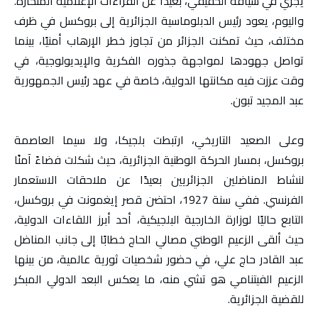
يجري في سياقه الحقيقي، بعيدًا عن القراءات الإعلامية المنحازة.
واليوم، يعود رئيس الدبلوماسية الجزائرية إلى بروكسل في ظرف
مختلف، حيث تمكنت الجزائر من تجاوز خطر الإرهاب أمنيًا، بينما
تواصل جهودها لمواجهة جذوره الفكرية والإيديولوجية، في
وقت عززت فيه مكانتها الدولية، خاصة في عهد رئيس الجمهورية
عبد المجيد تبون.
وعلى الصعيد التاريخي، ارتبطت بلجيكا، ولا سيما العاصمة
بروكسل، بمسار الحركة الوطنية الجزائرية، حيث شكلت فضاءً آمنًا
لنشاط المناضلين الجزائريين بعيدًا عن ملاحقات الاستعمار
الفرنسي. ففي سنة 1927، احتضن قصر إيغمونت في بروكسل،
التابع حاليًا لوزارة الخارجية البلجيكية، أحد أبرز اللقاءات الدولية،
حيث ألقى الزعيم الوطني مصالي الحاج خطابًا إلى جانب المناضل
عبد القادر حاج علي، في حضور شخصيات ثورية عالمية، من بينها
الزعيم الفيتنامي هو تشي منه، ما يعكس البعد الدولي المبكر
للقضية الجزائرية.