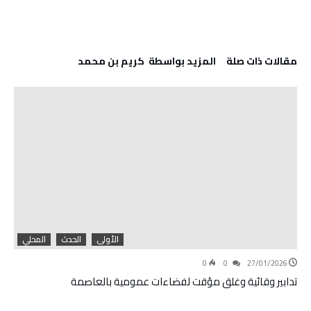
‫مقالات ذات صلة‬
‫‫المزيد بواسطة‬ ‬ كريم بن محمد
الأولى
الحدث
المحلي
0
0
27/01/2026
تدابير وقائية وغلق مؤقت لفضاءات عمومية بالعاصمة