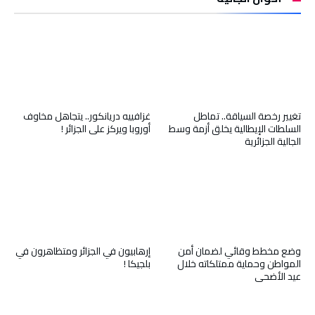
تغيير رخصة السياقة.. تماطل
غزافييه دريانكور.. يتجاهل مخاوف
السلطات الإيطالية يخلق أزمة وسط
أوروبا ويركز على الجزائر !
الجالية الجزائرية
وضع مخطط وقائي لضمان أمن
إرهابيون في الجزائر ومتظاهرون في
المواطن وحماية ممتلكاته خلال
بلجيكا !
عيد الأضحى