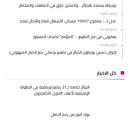
بوريطة يستنجد بالجزائر… والمخزن غارق في المتاهات والمخاطر
14/07/2025
عدل 2 – مشروع 10507 مسكن: الأشغال تتعثر والآجال تتبخر!
01/10/2025
يعقوبي في فخ التطبيع… “المؤشر” تكشف المستور
07/09/2025
إخوان حمس يورطون الجزائر في تطبيع برلماني مع الكيان الصهيوني!
كل الاخبار
الجزائر حاضرة بـ21 رياضيا ورياضية في البطولة
الإفريقية لألعاب القوى بالكاميرون
يولد النور من رحم النضال