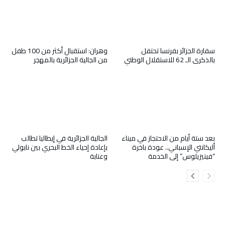
سفارة الجزائر بفرنسا تحتفل
وهران: استقبال أكثر من 100 طفل
بالذكرى الـ 62 للاستقلال الوطني
من الجالية الجزائرية بالمهجر
بعد ستة أيام من الاحتجاز في ميناء
الجالية الجزائرية في إيطاليا تطالب
أليكانتي الإسباني.. عودة باخرة
بإعادة إحياء الخط البحري بين نابولي
“فينيزيلوس” إلى الخدمة
وعنابة