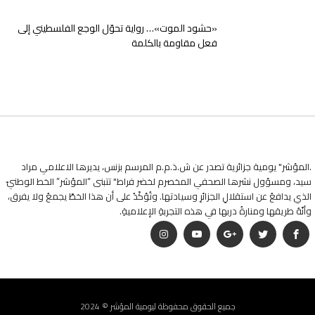
«حشود الموت»… رواية تحوّل الوجع الفلسطيني إلى
فعل مقاومة بالكلمة
.المؤشر" يومية جزائرية تصدر عن ش.ذ.م.م المرسم بزنس، يديرها الاعلامي مراد
سيد، ومسؤول نشرها الصحفي المخصرم لخضر فراط" تتبنى “المؤشر” الخط الوطنيّ
الذي يدافعُ عن استقلالِ الجزائرِ وسيادتها. وتُؤكّدُ على أن هذا الخطّ يجمعُ ولا يفرق،
وأنّهُ طريقها ومنارةُ دربها في هذه التجربةِ الإعلاميةِ.
جميع الحقوق محفوظة ليومية المؤشر © 2024