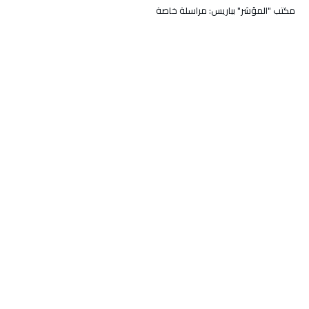
مكتب "المؤشر" بباريس: مراسلة خاصة