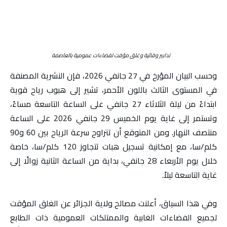
تدابير وقائية وغلق مؤقت لفضاءات عمومية بالعاصمة
وحسب البيان المؤرخ في 27 جانفي 2026، فإن النشرية المصنفة
في المستوى الثالث باللون الأحمر، تشير إلى هبوب رياح قوية
ابتداءً من ليلة الثلاثاء 27 جانفي على الساعة التاسعة مساءً،
وتستمر إلى غاية يوم الخميس 29 جانفي 2026 على الساعة
منتصف النهار. ومن المتوقع أن تتراوح سرعة الرياح بين 60 و90
كلم/سا، مع إمكانية تسجيل هبات تتجاوز 120 كلم/سا، خاصة
خلال يوم الأربعاء 28 جانفي، بداية من الساعة الثانية زوالًا إلى
غاية التاسعة ليلاً.
وفي هذا السياق، أعلنت مصالح ولاية الجزائر عن الغلق المؤقت
لجميع الفضاءات الغابية والممتلكات العمومية ذات الطابع