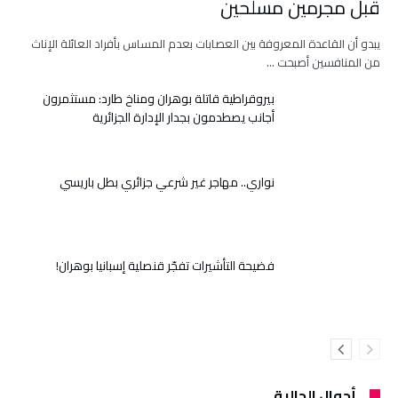
قبل مجرمين مسلحين
يبدو أن القاعدة المعروفة بين العصابات بعدم المساس بأفراد العائلة الإناث
من المنافسين أصبحت …
بيروقراطية قاتلة بوهران ومناخ طارد: مستثمرون
أجانب يصطدمون بجدار الإدارة الجزائرية
نواري.. مهاجر غير شرعي جزائري بطل باريسي
فضيحة التأشيرات تفجّر قنصلية إسبانيا بوهران!
أحوال الجالية