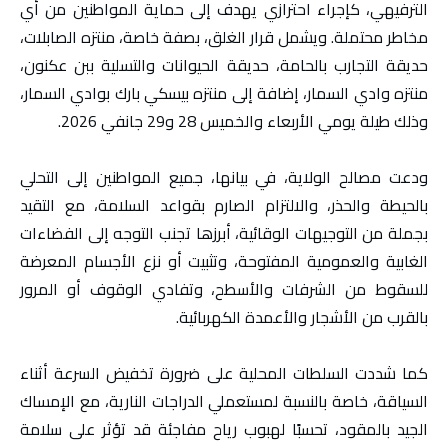
الترفيهي، كإجراء احترازي يهدف إلى حماية المواطنين من أي
مخاطر محتملة. ويشمل قرار الغلق، بصفة خاصة، منتزه الصابلات،
حديقة التجارب بالحامة، حديقة الحيوانات والتسلية ببن عكنون،
منتزه وادي السمار، إضافة إلى منتزه بيسكي بارك بوادي السمار،
وذلك طيلة يومي الأربعاء والخميس 28 و29 جانفي 2026.
ودعت مصالح الولاية، في بيانها، جميع المواطنين إلى التحلي
بالحيطة والحذر، والالتزام الصارم بقواعد السلامة، مع التقيد
بجملة من التوجيهات الوقائية، أبرزها تجنب التوجه إلى الفضاءات
الغابية والعمومية المفتوحة، وتثبيت أو نزع الأجسام المعرضة
للسقوط من الشرفات والأسطح، وتفادي الوقوف أو المرور
بالقرب من الأشجار والأعمدة الكهربائية.
كما شددت السلطات المحلية على ضرورة تخفيض السرعة أثناء
السياقة، خاصة بالنسبة لمستعملي الدراجات النارية، مع الإمساك
الجيد بالمقود، تحسبًا لهبوب رياح مفاجئة قد تؤثر على سلامة