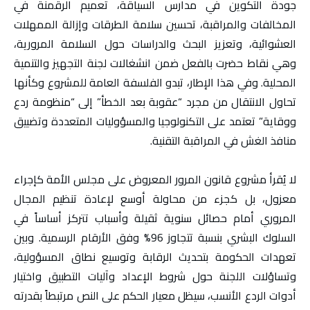
جودة التكوين في مدارس السياقة، تعميم الرقمنة في
المخالفات والمراقبة، تحسين سلامة الطرقات وإزالة الممهلات
العشوائية، وتعزيز البحث والدراسات حول السلامة المرورية،
وهي نقاط حضرت بالفعل ضمن انشغالات لجنة التجهيز والتنمية
المحلية. وفي هذا الإطار، تبدو الفلسفة العامة للمشروع وكأنها
تحاول الانتقال من مجرد “عقوبة بعد الخطأ” إلى “منظومة ردع
ووقاية” تعتمد على التكنولوجيا والمسؤوليات المتعددة وتضييق
منافذ الغش في المراقبة التقنية.
لا يُقرأ مشروع قانون المرور المعروض على مجلس الأمة كإجراء
معزول، بل كجزء من محاولة أوسع لإعادة تنظيم المجال
المروري أمام حصائل سنوية ثقيلة وأسباب تتركز أساساً في
السلوك البشري بنسبة تتجاوز 96% وفق الأرقام الرسمية. وبين
تعهدات الحكومة بتحديث الرقابة وتوسيع نطاق المسؤولية،
وتساؤلات اللجنة حول شروط الإعداد وآليات التطبيق واختيار
أدوات الردع الأنسب، سيظل معيار الحكم على النص مرتبطاً بقدرته