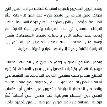
وقدم الوزير المشروع باعتباره استجابة لتفاقم حوادث المرور التي
تحولت، وفق تعبيره، إلى واحدة من «أخطر الظواهر» ذات الآثار
الجسيمة، مؤكداً أن النص يستهدف تنظيم حركة السير بما يواكب
الارتفاع المتسارع في عدد المركبات وتطور البنية التحتية، مع
إعادة ضبط قواعد الردع والوقاية وتحديد المسؤوليات بشكل
أوسع على امتداد سلسلة الفعل المروري من السائق إلى
المراقبة التقنية وصولاً إلى قطع الغيار والتهيئة الطرقية.
ويحمل مشروع القانون، وفق ما طُرح في الجلسة، تعديلات
جوهرية تتعلق بكيفيات الحصول على رخص السياقة، إذ يُلزم
المعني بتقديم ملف يستوفي الشروط القانونية، مع التشديد على
أهلية الشخص لقيادة المركبات، في محاولة لرفع عتبة الكفاءة
والحد من المخاطر المرتبطة بالتكوين غير الكافي أو اكتساب
الرخص دون استيفاء شروطها. كما تضمن النص أحكاماً تُعزّز
الرقابة الميدانية عبر تزويد أعوان المراقبة التابعين لأجهزة الأمن