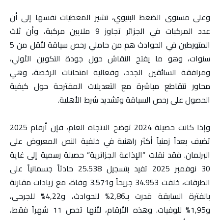
وعلى مستوى الضغط البنيوي، تشير المعطيات نفسها إلى أن
عدد المركبات في الجزائر تجاوز 9 ملايين مركبة، وأن ثلث
المتورطين في الحوادث هم من حاملي رخص سياقة لأقل من 5
سنوات، وهو ما يفتح النقاش حول جودة التكوين الأولي،
ومرافقة السائقين الجدد، وفعالية امتحانات الرخصة، وهي
محاور تتقاطع مباشرة مع التعديلات المقترحة حول كيفية
الحصول على رخص السياقة وتشديد شرط الأهلية.
وإذا كانت حصيلة 2024 توضح الاتجاه العام، فإن أرقام 2025
تضيف بعداً زمنياً أكثر راهنية في خلفية النص المعروض على
البرلمان. فقد نقلت “الإذاعة الجزائرية” حصيلة رسمية إلى غاية
30 نوفمبر 2025 تفيد بتسجيل 25.538 حادثاً جسمانياً على
الطرقات، خلفت 34.953 جريحاً و3.571 وفاة، مع زيادات مقارنة
بالفترة السابقة قدرت بـ2,86% للحوادث، و4,22% للجرحى،
و1,95% للوفيات. وهذه الأرقام، لأنها تخص 11 شهراً فقط،