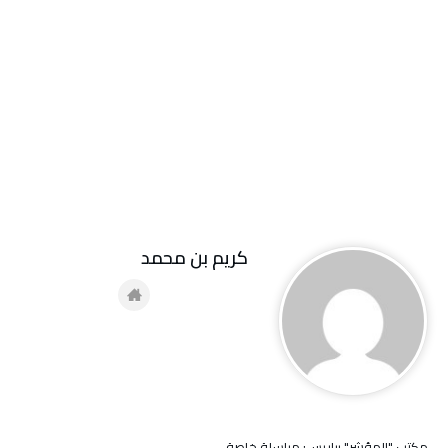
كريم بن محمد
مكتب "المؤشر" بباريس: مراسلة خاصة