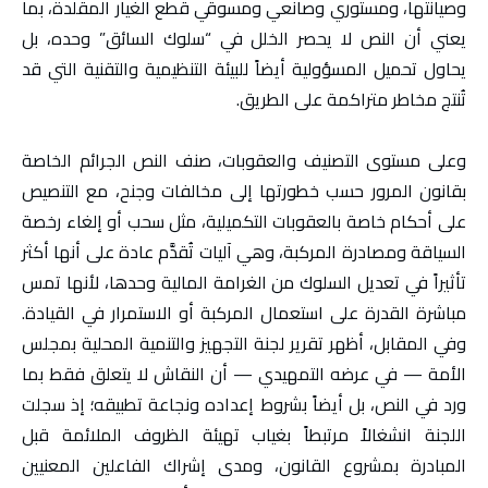
وصيانتها، ومستوري وصانعي ومسوقي قطع الغيار المقلدة، بما
يعني أن النص لا يحصر الخلل في “سلوك السائق” وحده، بل
يحاول تحميل المسؤولية أيضاً للبيئة التنظيمية والتقنية التي قد
تُنتج مخاطر متراكمة على الطريق.
وعلى مستوى التصنيف والعقوبات، صنف النص الجرائم الخاصة
بقانون المرور حسب خطورتها إلى مخالفات وجنح، مع التنصيص
على أحكام خاصة بالعقوبات التكميلية، مثل سحب أو إلغاء رخصة
السياقة ومصادرة المركبة، وهي آليات تُقدَّم عادة على أنها أكثر
تأثيراً في تعديل السلوك من الغرامة المالية وحدها، لأنها تمس
مباشرة القدرة على استعمال المركبة أو الاستمرار في القيادة.
وفي المقابل، أظهر تقرير لجنة التجهيز والتنمية المحلية بمجلس
الأمة — في عرضه التمهيدي — أن النقاش لا يتعلق فقط بما
ورد في النص، بل أيضاً بشروط إعداده ونجاعة تطبيقه؛ إذ سجلت
اللجنة انشغالاً مرتبطاً بغياب تهيئة الظروف الملائمة قبل
المبادرة بمشروع القانون، ومدى إشراك الفاعلين المعنيين