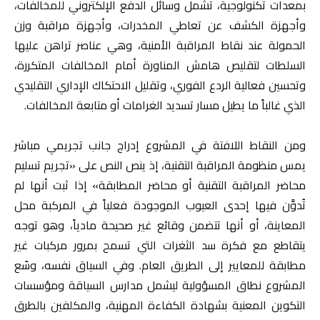
بمعدات تكنولوجية، تشمل وسائل الدفع الإلكتروني للمخالفات،
وأجهزة الكشف عن تعاطي المخدرات، وأجهزة مراقبة وزن
الحمولة عند نقاط المراقبة الأمنية، وهي عناصر تراهن عليها
السلطات لتقليص هامش المناورة أمام المخالفات المتكررة،
وتحسين فعالية الردع الفوري، وتقليل الاحتكاك الإداري التقليدي
الذي غالباً ما يطيل مسار تسديد الغرامات أو متابعة المخالفات.
ومن النقاط اللافتة في المشروع إدراج جانب تجريمي مباشر
يمس منظومة المراقبة التقنية، إذ ينص النص على «تجريم تسليم
محاضر المراقبة التقنية أو محاضر المطابقة» إذا ثبت أنها لم
تُدوَّن فيها إحدى العيوب الموجودة فعلياً في المركبة محل
المعاينة، أو أنها تتضمن وقائع غير صحيحة مادياً، وهو توجه
يتقاطع مع فكرة سد الثغرات التي تسمح بمرور مركبات غير
مطابقة للمعايير إلى الطريق العام. وفي السياق نفسه، وسّع
المشروع نطاق المسؤولية ليشمل مدارس السياقة ومؤسسات
التكوين المعنية بشهادة الكفاءة المهنية، والمكلفين بالطرق