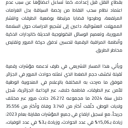
بقطاع النقل قبل إعداده، كما تساءل أعضاؤها عن سبب عدم
اعتماد نظام سحب النقاط من رخصة السياقة بدل الغرامات
المرتفعة، وطرحوا قضايا مرتبطة بوضعية الطرقات وانتشار
الممهلات العشوائية، داعين إلى تشجيع الدراسات حول السلامة
المرورية، وتعميم الوسائل التكنولوجية الحديثة كالردارات الذكية
وأنظمة المراقبة الرقمية لتحسين تدفق حركة المرور وتقليص
مخاطر الطريق.
ويأتي هذا المسار التشريعي في ظرف تدعمه مؤشرات رقمية
ثقيلة تكشف حجم الضغط الذي تمثله حوادث المرور في الجزائر.
فوفق ما صرحت به المكلفة بالإعلام في المندوبية الوطنية
للأمن عبر الطرقات، فاطمة خلاف، عبر الإذاعة الجزائرية، سُجل
خلال سنة 2024 ما مجموعه 26.272 حادث مرور عبر مختلف
ولايات الوطن، خلّفت أكثر من 3.740 وفاة وأكثر من 35.556
جريحاً، مع تسجيل ارتفاع في جميع المؤشرات مقارنة بعام 2023:
زيادة بـ15,06% في عدد الحوادث، وزيادة بـ3% في عدد الوفيات،