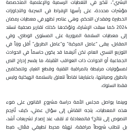
البشري”، تتكرر في التغطيات الرسمية والإعلامية المتخصصة
مؤشرات محددة، على رأسها الإفراط في السرعة والتجاوزات
الخطيرة وفقدان التحكم، وهي عناصر تظهر في معطيات رمضان
2024 كما سبقت الإشارة، وتؤكدها كذلك تقارير صحفية تستند
إلى معطيات السلامة المرورية على المستوى الوطني. وفي
المقابل، يبقى “عامل المركبة” و”عامل الطريق” أقل وزناً في
التوزيع النسبي العام، لكن أثرهما قد يكون حاسماً في الحوادث
الجماعية أو الحوادث ذات العواقب الثقيلة، ما يفسر إدراج النص
لمسؤوليات مرتبطة بالمراقبة التقنية وقطع الغيار، وللمكلفين
بالطرق وصيانتها، باعتبارها نقاطاً تتعلق بالسلامة الهيكلية وليس
فقط السلوك.
وبينما يواصل مجلس الأمة دراسة مشروع القانون على ضوء
هذه المعطيات، يتجه النقاش إلى سؤال عملي، كيف تُترجم
النصوص إلى نتائج؟ فالمعادلة لا تقف عند إصدار تشريعات أشد،
بل تتطلب شروطاً مرافقة، تهيئة محيط تطبيقي فعّال، ضبط