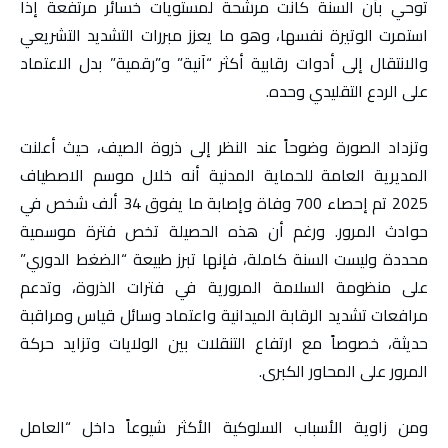
توحي بأن السنة كانت مرشحة لمستويات خسائر مرتفعة إذا
استمرت الوتيرة نفسها، وهو ما يعزز مبررات التشديد التشريعي
والانتقال إلى أدوات رقابية أكثر “آنية” و”رقمية” بدل الاعتماد
على الردع التقليدي وحده.
وتزداد الصورة وضوحاً عند النظر إلى ذروة الصيف، حيث أعلنت
المديرية العامة للحماية المدنية أنه خلال موسم الاصطياف
2025 تم إحصاء 700 وفاة وإصابة ما يفوق 34 ألف شخص في
حوادث المرور. ورغم أن هذه الحصيلة تخص فترة موسمية
محددة وليست السنة كاملة، فإنها تبرز طبيعة “الضغط الدوري”
على منظومة السلامة المرورية في فترات الذروة، وتدعم
مرافعات تشديد الرقابة الميدانية واعتماد وسائل قياس ومراقبة
حديثة، خصوصاً مع ارتفاع التنقلات بين الولايات وتزايد حركة
المرور على المحاور الكبرى.
ومن زاوية الأسباب السلوكية الأكثر شيوعاً داخل “العامل