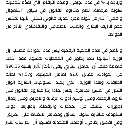
وزيادة بـ4% في عدد الجرحى. وهذه الأرقام، التي تُقدَّم كحصيلة
سنوية مرجعية، تضع مشروع القانون في سياق “استعجال
واقعي” أكثر من كونه مجرد تحديث قانوني شكلي، لأنها تعكس
حجم النزيف البشري والعبء الاجتماعي والاقتصادي الناتج عن
الحوادث.
والأهم في هذه الخلفية الرقمية ليس عدد الحوادث فحسب، بل
توزيع أسبابها كما يظهر في المعطيات نفسها. فقد أكدت
فاطمة خلاف أن العامل البشري يبقى الأكثر تأثيراً بنسبة 96,36%
من الحوادث، مقابل 2,6% لعامل المركبة، و1,57% لحالة
الطرقات. وهذا التوزيع، الذي يمنح السلوكيات البشرية الوزن
الأكبر في تفسير الظاهرة، يفسر لماذا ركز مشروع القانون على
شروط الرخصة، وعلى توسيع أدوات الرقابة والتجريم، وعلى إدخال
تجهيزات الكشف عن المخدرات والرقمنة، باعتبارها أدوات
تستهدف مباشرة سلوك السائق ومظاهر الانضباط على الطريق.
وفي تفصيل إضافي، أوضحت المتحدثة نفسها أن الدراسات تشير