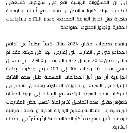
إلى أن المسؤولية الرئيسية تقع على سلوكيات مستعملي
الطريق، سواء كانوا سائقين أو مشاة، مع أمثلة لسلوكيات
متكررة مثل تجاوز السرعة المحددة، وعدم الالتزام بالاتجاهات
المقررة، وتجاوز الخطوط المتواصلة.
وتقدم معطيات رمضان 2024 مثالاً رقمياً مكثفاً عن تفاقم
المخاطر حتى في الفترات التي يُفترض أنها أقل حركة. فقد تم
خلال رمضان 2024 تسجيل 323 حالة وفاة و2.800 جريح، بمعدل
يومي يقارب 10 وفيات و90 إلى 100 جريح. وذكرت الإذاعة
الجزائرية أن من أبرز المخالفات المسجلة خلال هذه الفترة:
الإفراط في السرعة، والتجاوزات الخطيرة، وفقدان التحكم في
المركبات نتيجة السرعة الزائدة، مع الإشارة إلى تورط المشاة
كمؤشر مقلق. هذه التفاصيل تشرح لماذا تذهب بعض المقترحات
البرلمانية إلى المطالبة بتعميم الردارات الذكية وأنظمة المراقبة
الرقمية، لأنها تستهدف أكثر المخالفات تكراراً وتأثيراً في الحصيلة
البشرية.