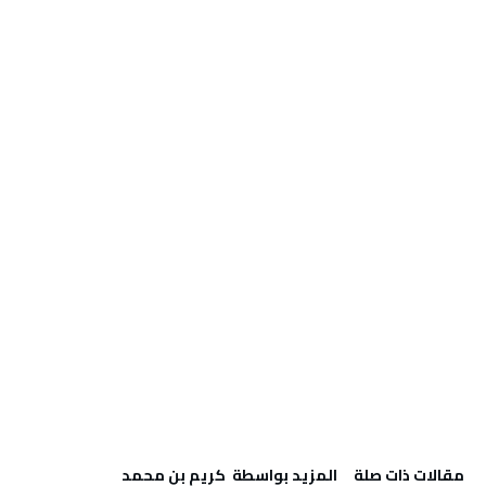
‫مقالات ذات صلة‬
‫‫المزيد بواسطة‬ ‬ كريم بن محمد