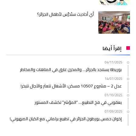
أي أحاديث ستُدرَّس لأطفال الجزائر؟
إقرأ أيضا
04/11/2025
بوريطة يستنجد بالجزائر… والمخزن غارق في المتاهات والمخاطر
14/07/2025
عدل 2 – مشروع 10507 مسكن: الأشغال تتعثر والآجال تتبخر!
01/10/2025
يعقوبي في فخ التطبيع… “المؤشر” تكشف المستور
07/09/2025
إخوان حمس يورطون الجزائر في تطبيع برلماني مع الكيان الصهيوني!