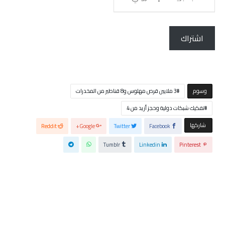
بريدك
الإلكتروني...
اشتراك
‫‫‫‫وسوم‬
3 ملايين قرص مهلوس و8 قناطير من المخدرات
تفكيك شبكات دولية وحجز أزيد من 4
‫‫ شاركها‬
Reddit
Google+
Twitter
Facebook
Tumblr
Linkedin
Pinterest