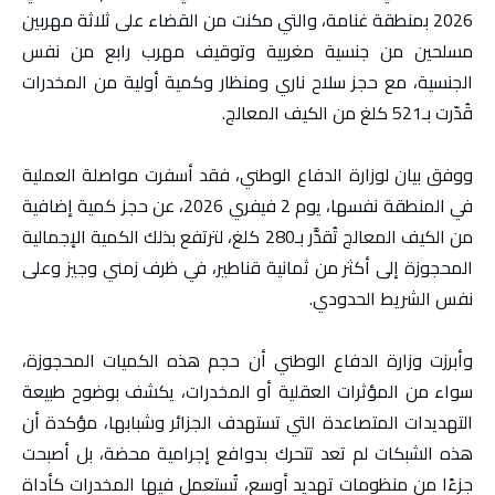
2026 بمنطقة غنامة، والتي مكنت من القضاء على ثلاثة مهربين
مسلحين من جنسية مغربية وتوقيف مهرب رابع من نفس
الجنسية، مع حجز سلاح ناري ومنظار وكمية أولية من المخدرات
قُدّرت بـ521 كلغ من الكيف المعالج.
ووفق بيان لوزارة الدفاع الوطني، فقد أسفرت مواصلة العملية
في المنطقة نفسها، يوم 2 فيفري 2026، عن حجز كمية إضافية
من الكيف المعالج تُقدَّر بـ280 كلغ، لترتفع بذلك الكمية الإجمالية
المحجوزة إلى أكثر من ثمانية قناطير، في ظرف زمني وجيز وعلى
نفس الشريط الحدودي.
وأبرزت وزارة الدفاع الوطني أن حجم هذه الكميات المحجوزة،
سواء من المؤثرات العقلية أو المخدرات، يكشف بوضوح طبيعة
التهديدات المتصاعدة التي تستهدف الجزائر وشبابها، مؤكدة أن
هذه الشبكات لم تعد تتحرك بدوافع إجرامية محضة، بل أصبحت
جزءًا من منظومات تهديد أوسع، تُستعمل فيها المخدرات كأداة