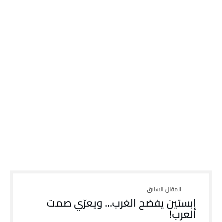
إبستين يفضح الغرب… ويعرّي صمت
العرب!