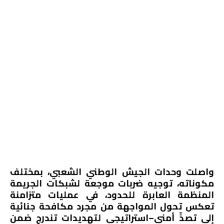
واصلت وحدات الجيش الوطني الشعبي، بمختلف
مكوناته، توجيه ضربات موجعة لشبكات الجريمة
المنظمة العابرة للحدود، في عمليات متزامنة
تعكس تحول المواجهة من مجرد مكافحة جنائية
إلى تصدٍّ أمني–استراتيجي لتهديدات تندرج ضمن