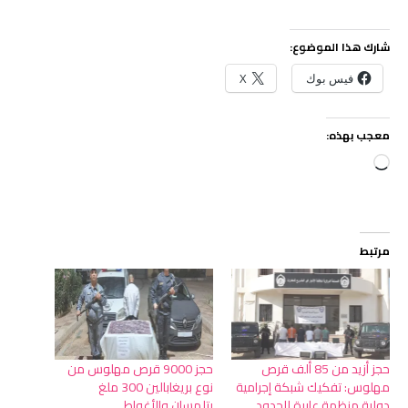
شارك هذا الموضوع:
فيس بوك
X
معجب بهذه:
جاري
التحميل…
مرتبط
حجز أزيد من 85 ألف قرص
حجز 9000 قرص مهلوس من
مهلوس: تفكيك شبكة إجرامية
نوع بريغابالين 300 ملغ
دولية منظمة عابرة للحدود
بتلمسان والأغواط