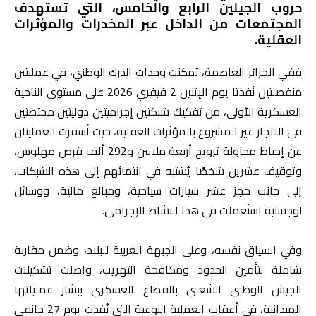
حروب الجيلين الرابع والخامس، التي تستهدف
المجتمعات من الداخل عبر المخدرات والمؤثرات
العقلية.
ففي الجزائر العاصمة، تمكنت وحدات الدرك الوطني، في عمليتين
منفصلتين نُفذتا يوم الإثنين 2 فيفري 2026 على مستوى الناحية
العسكرية الأولى، من تفكيك شبكتين إجراميتين دوليتين مختصتين
في الاتجار غير المشروع بالمؤثرات العقلية، حيث أسفرت العمليتان
عن إحباط محاولة ترويج أربعة ملايين و292 ألف قرص مهلوس،
وتوقيف عشرين شخصًا يُشتبه في انتمائهم إلى هذه الشبكات،
إلى جانب حجز عشر سيارات سياحية، ومبالغ مالية، ووسائل
لوجستية استُعملت في هذا النشاط الإجرامي.
وفي السياق نفسه، وعلى الجبهة الغربية للبلاد، وضمن مقاربة
شاملة لتأمين الحدود ومكافحة التهريب، واصلت تشكيلات
الجيش الوطني الشعبي بالقطاع العسكري ببشار عملياتها
الميدانية، في أعقاب العملية النوعية التي نُفذت يوم 27 جانفي