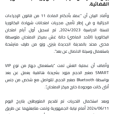
القضائية.
وأفاد البيان أن “عملا بأحكام المادة 11 من قانون الإجراءات
الجزائية و في إطار تأمين مجريات امتحانات شهادة البكالوريا
للسنة الدراسية 2024/2023, تم تسجيل أول أيام امتحان
البكالوريا (الأحد الماضي) حالة غش بمركز الامتحان متوسطة
مخبي محند بالمدينة الجديدة بتيزي وزو من طرف مترشحة
باستعمال وسيلة الاتصال عن بعد”.
وأضاف أن عملية الغش تمت “باستعمال جهاز من نوع VIP
SMART صغير الحجم مزود بشريحة هاتفية يعمل عن بعد
بواسطة Bluetooth صغير الحجم, للتواصل مع شخص من جنس
أنثى كانت موجودة خارج مركز الامتحان”.
وبعد استكمال التحريات تم تقديم المتورطتين بتاريخ اليوم
2024/06/11 أمام نيابة الجمهورية وتمت متابعتهما عن طريق