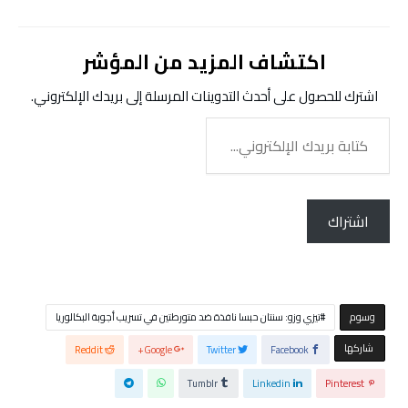
اكتشاف المزيد من المؤشر
اشترك للحصول على أحدث التدوينات المرسلة إلى بريدك الإلكتروني.
كتابة
بريدك
الإلكتروني...
اشتراك
‫‫‫‫وسوم‬
تيزي وزو: سنتان حبسا نافذة ضد متورطتين في تسريب أجوبة البكالوريا
‫‫ شاركها‬
Reddit
Google+
Twitter
Facebook
Tumblr
Linkedin
Pinterest