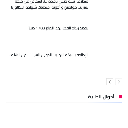
سطيف: سنة حبس نافذة لـ3 أشخاص عن جنحة
تسريب مواضيع و أجوبة امتحانات شهادة البكالوريا
تحديد زكاة الفطر لهذا العام بـ170 دينارًا
الإطاحة بشبكة التهريب الدولي للسيارات في الشلف
أحوال الجالية