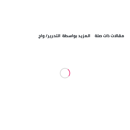
‫مقالات ذات صلة‬
‫‫المزيد بواسطة‬ ‬ التحرير/ واج