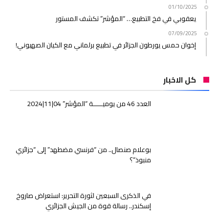
01/10/2025
يعقوبي في فخ التطبيع… “المؤشر” تكشف المستور
07/09/2025
إخوان حمس يورطون الجزائر في تطبيع برلماني مع الكيان الصهيوني!
كل الاخبار
العدد 46 من يوميـــــة “المؤشر” 04|11|2024
بوعلام صنصال.. من “فرنسي مضطهد” إلى “جزائري
منبوذ”؟
في الذكرى السبعين لثورة التحرير: استعراض صاروخ
إسكندر.. رسالة قوة من الجيش الجزائري