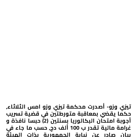
تيزي وزو- أصدرت محكمة تيزي وزو امس الثلاثاء,
حكما يقضي بمعاقبة متورطتين في قضية تسريب
أجوبة امتحان البكالوريا بسنتين (2) حبسا نافذة و
غرامة مالية تقدر ب 100 ألف دج, حسب ما جاء في
بيان صادر عن نيابة الجمهورية بذات الهيئة