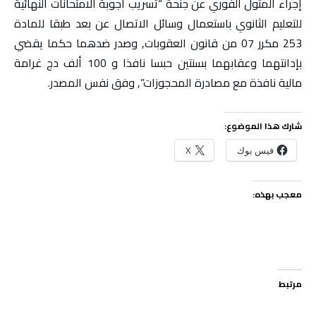
إجراء المثول الفوري عن جنحة “تسريب أجوبة الامتحانات النهائية
للتعليم الثانوي باستعمال وسائل الاتصال عن بعد طبقا للمادة
253 مكرر 07 من قانون العقوبات, وصدر ضدهما حكما يقضي
بإدانتهما وعقابهما بسنتين حبسا نافذا و 100 ألف دج غرامة
مالية نافذة مع مصادرة المحجوزات”, وفق نفس المصدر.
شارك هذا الموضوع:
فيس بوك
X
معجب بهذه:
مرتبط