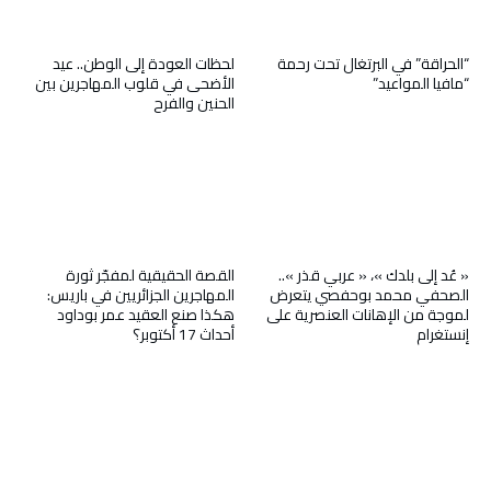
“الحراقة” في البرتغال تحت رحمة
لحظات العودة إلى الوطن.. عيد
“مافيا المواعيد”
الأضحى في قلوب المهاجرين بين
الحنين والفرح
« عُد إلى بلدك »، « عربي قذر »..
القصة الحقيقية لمفجّر ثورة
الصحفي محمد بوحفصي يتعرض
المهاجرين الجزائريين في باريس:
لموجة من الإهانات العنصرية على
هكذا صنع العقيد عمر بوداود
إنستغرام
أحداث 17 أكتوبر؟