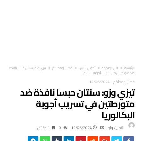
‫الرئيسية‬
في الواجهة
أحوال الناس
قضايا ومحاكم
تيزي وزو: سنتان حبسا نافذة
ضد متورطتين في تسريب أجوبة البكالوريا
قضايا ومحاكم
-
12/06/2024
تيزي وزو: سنتان حبسا نافذة ضد
متورطتين في تسريب أجوبة
البكالوريا
التحرير/ واج
12/06/2024
0
1 ‫دقائق‬