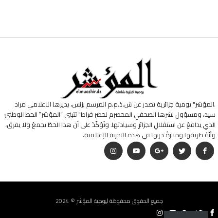
.المؤشر" يومية جزائرية تصدر عن ش.ذ.م.م المرسم بزنس، يديرها الاعلامي مراد
سيد، ومسؤول نشرها الصحفي المخصرم لخضر فراط" تتبنى “المؤشر” الخط الوطنيّ
الذي يدافعُ عن استقلالِ الجزائرِ وسيادتها. وتُؤكّدُ على أن هذا الخطّ يجمعُ ولا يفرق،
وأنّهُ طريقها ومنارةُ دربها في هذه التجربةِ الإعلاميةِ.
جميع الحقوق محفوظة ليومية المؤشر © 2024