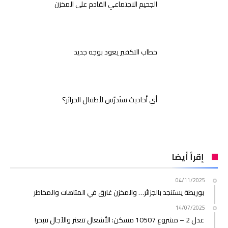
الجحيم الاجتماعي القادم على المخزن
خطاب التكفير يعود بوجه جديد
أي أحاديث ستُدرَّس لأطفال الجزائر؟
إقرأ أيضا
04/11/2025
بوريطة يستنجد بالجزائر… والمخزن غارق في المتاهات والمخاطر
14/07/2025
عدل 2 – مشروع 10507 مسكن: الأشغال تتعثر والآجال تتبخر!