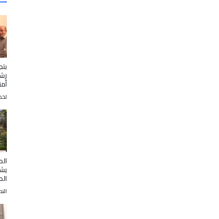
بتج
رشا
أمن
لخض
الم
يشا
الم
التح