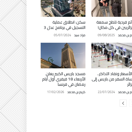
ئم فردية تلطخ سمعة
سكن: انطلاق عملية
زائريين في كل مكان!
التسجيل في برنامج عدل 3
م بن محمد
09/08/2025
مراد سيد
05/07/2024
 الأسعار ونفاد التذاكر..
مسجد باريس الكبير يعلن
اة السفر من باريس إلى
الأربعاء 18 فيفري أول أيام
ائر
رمضان في فرنسا
م بن محمد
22/07/2024
كريم بن محمد
17/02/2026