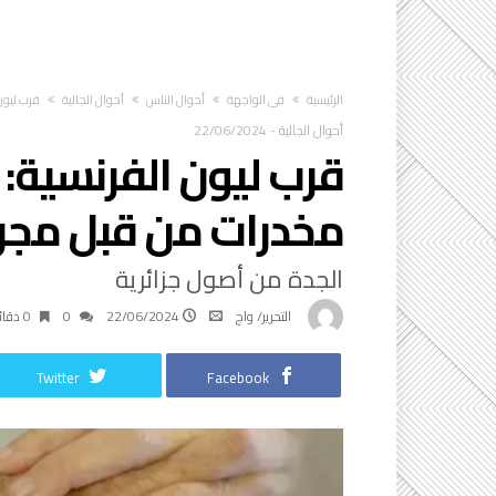
‫الرئيسية‬
في الواجهة
أحوال الناس
أحوال الجالية
قرب ليون
أحوال الجالية
-
22/06/2024
قرب ليون الفرنسية: 
مخدرات من قبل مج
الجدة من أصول جزائرية
التحرير/ واج
22/06/2024
0
0 ‫دقائق‬
Twitter
Facebook