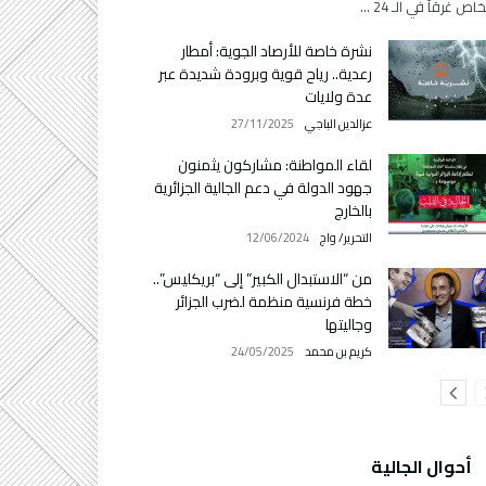
ص غرقاً في الـ 24 …
نشرة خاصة للأرصاد الجوية: أمطار
رعدية.. رياح قوية وبرودة شديدة عبر
عدة ولايات
عزالدين الباجي
27/11/2025
لقاء المواطنة: مشاركون يثمنون
جهود الدولة في دعم الجالية الجزائرية
بالخارج
التحرير/ واج
12/06/2024
من “الاستبدال الكبير” إلى “بريكليس”..
خطة فرنسية منظمة لضرب الجزائر
وجاليتها
كريم بن محمد
24/05/2025
أحوال الجالية