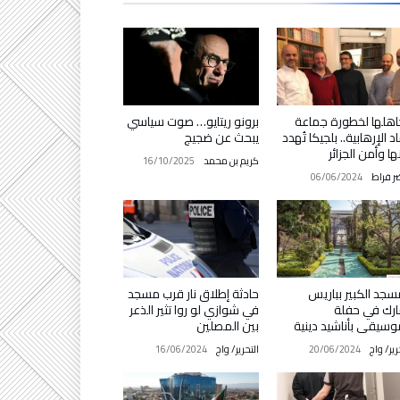
اهلها لخطورة جماعة
برونو ريتايو… صوت سياسي
د الإرهابية.. بلجيكا تُهدد
يبحث عن ضجيج
ها وأمن الجزائر
كريم بن محمد
16/10/2025
ر فراط
06/06/2024
سجد الكبير بباريس
حادثة إطلاق نار قرب مسجد
رك في حفلة
في شوازي لو روا تثير الذعر
وسيقى بأناشيد دينية
بين المصلين
رير/ واج
20/06/2024
التحرير/ واج
16/06/2024