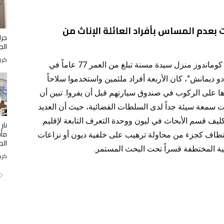
 بعدم المساس بأفراد العائلة الإناث من
جرا
الج
كري
في صباح أمس الجمعة، الساعة السادسة، اقتحم كوماندوز منزل سيدة مسنة تبلغ من العمر 77 عاماً في
دو ديمانش”، كان الأربعة أفراد ملثمين واستخدموا سلاحاً
روها على الركوب في صندوق سيارتهم قبل أن يفروا. تبين أن
ات سمعة سيئة جداً لدى السلطات القضائية، حيث أن العديد
كليف قسم الأبحاث في ليون ووحدة التعرف التابعة لإقليم
نار
مأس
ختطاف كجزء من محاولة ترهيب على خلفية ديون أو نزاعات
الجز
ية المختطفة قسراً تحت البحث المستمر.
كري