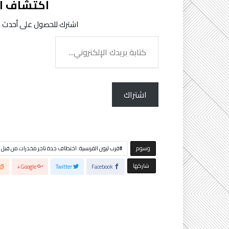
اكتشاف ال
اشترك للحصول على أحدث الت
كتابة
بريدك
الإلكتروني...
اشتراك
‫‫‫‫وسوم‬
قرب ليون الفرنسية: اختطاف جدة تاجر مخدرات من قبل
‫‫ شاركها‬
Google+
Twitter
Facebook